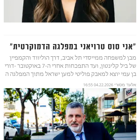
״אני סוס טרויאני במפלגה הדמוקרטית״
מבן למשפחה ממייסדי תל אביב, דרך הוליווד והקמפיין
של ביל קלינטון, ועד התפכחות אחרי ה-7 באוקטובר -דורי
בן עמי יוצא למאבק פוליטי למען ישראל מתוך המפלגה ה
אלעד מסורי
04.22.2026 16:55