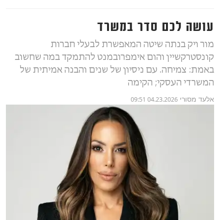
עושה לכם סדר במשרד
מור ויק בנתה שיטה המאפשרת לבעלי חברות
קונסטרקשיין והום אימפרובמנט להתמקד במה שחשוב
באמת: צמיחה. עם ניסיון של שנים והבנה אמיתית של
המשרדי העסקי; הקימה
אלעד מסורי
04.23.2026 09:51