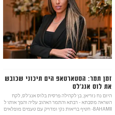
זמן תמר: הסטארטאפ הים תיכוני שכובש
את לוס אנג׳לס
היזם נח נזריאן, בן לקהילה פרסית בלוס אנג׳לס, לקח
השראה מסבתא - רבתא והתמר האהוב עליה והפך אותו ל
BAHAMII- חטיף בריאות נקי ומדויק עם טעמים מופלאים