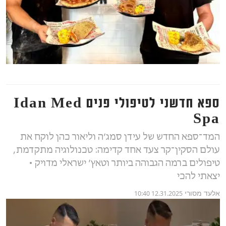
ספא חדשני לטיפולי פנים Idan Med
Spa
המד־ספא החדש של עידן סמג’ה וליאור כהן לוקח את
עולם הסקין־קר צעד אחד קדימה: טכנולוגיה מתקדמת,
טיפולים ברמה הגבוהה ביותר וטאץ’ ישראלי מדויק •
יצאתי להכי
אלעד מסורי
12.31.2025 10:40