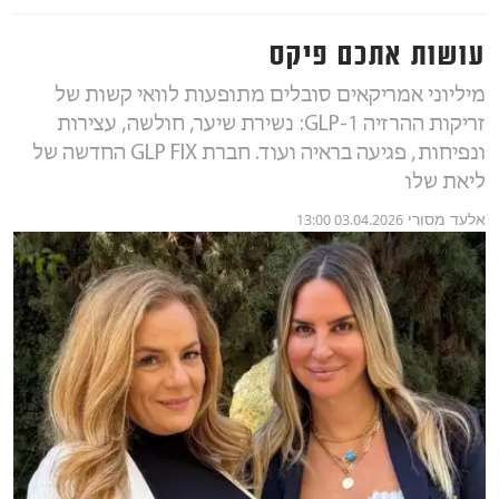
עושות אתכם פיקס
מיליוני אמריקאים סובלים מתופעות לוואי קשות של
זריקות ההרזיה GLP-1: נשירת שיער, חולשה, עצירות
ונפיחות, פגיעה בראיה ועוד. חברת GLP FIX החדשה של
ליאת שלו
אלעד מסורי
03.04.2026 13:00