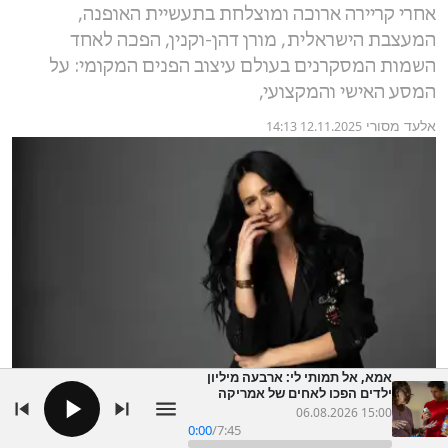
אחרי קריירה ארוכה ומוצלחת בתעשיית האופנה,
המעצבת הישראלית, מורן דהן-וקנין, הפכה לאחד
השמות המסקרנים בעולם עיצוב הפנים המקומי: על
המסע האישי והמקצועי,
אלעד מסורי
12.11.2025 14:13
אמא, אל תמותי לי: ארבעה מיליון
ילדים הפכו לאחים של אמריקה
06.08.2026 15:00
0:00
/
7:45