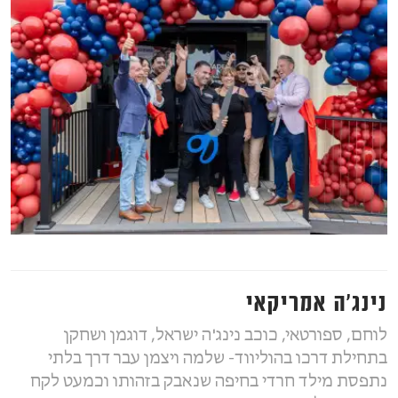
נינג׳ה אמריקאי
לוחם, ספורטאי, כוכב נינג'ה ישראל, דוגמן ושחקן
בתחילת דרכו בהוליווד- שלמה ויצמן עבר דרך בלתי
נתפסת מילד חרדי בחיפה שנאבק בזהותו וכמעט לקח