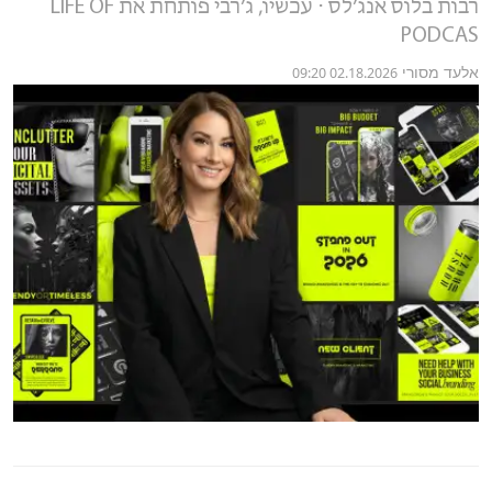
רבות בלוס אנג׳לס ⋅ עכשיו, ג׳רבי פותחת את LIFE OF
PODCAS
אלעד מסורי
02.18.2026 09:20