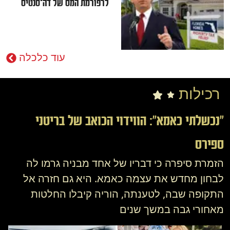
לרפורמת המס של דה־סנטיס
עוד
כלכלה
רכילות
"נכשלתי כאמא": הווידוי הכואב של בריטני
ספירס
הזמרת סיפרה כי דבריו של אחד מבניה גרמו לה
לבחון מחדש את עצמה כאמא. היא גם חזרה אל
התקופה שבה, לטענתה, הוריה קיבלו החלטות
מאחורי גבה במשך שנים