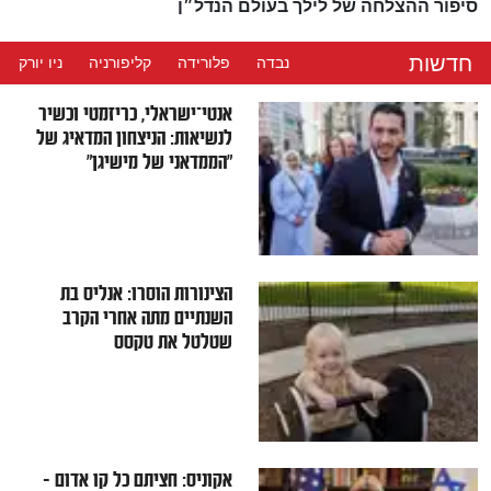
סיפור ההצלחה של לילך בעולם הנדל״ן
חדשות
נבדה
פלורידה
קליפורניה
ניו יורק
אנטי־ישראלי, כריזמטי וכשיר
לנשיאות: הניצחון המדאיג של
"הממדאני של מישיגן"
הצינורות הוסרו: אנליס בת
השנתיים מתה אחרי הקרב
שטלטל את טקסס
אקוניס: חציתם כל קו אדום -