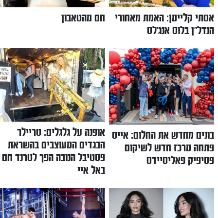
אסתי קליימן: האמת מאחורי
חם מהטאבון
הנדל"ן בלוס אנג׳לס
אופנה על גלגלים: טריילר
בונים מחדש את החלום: אייס
הבגדים המעוצבים בהשראת
פתחה מרכז חדש לשיקום
פסטיבל הנובה הפך לטרנד חם
פסיפיק פאליסיידס
באל איי