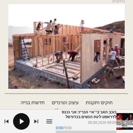
בתקנים.
חוקים ותקנות
עיצוב וטרנדים
חדשות בנייה
דרושים עוד...
דרושים
נדל"ן
ספקים ומוצרים
כוכב האנ־בי־איי הכריז: אני נכנס
לדראפט ליגת הנשים בכדורסל
08.08.2026 09:00
0:00
/
9:00