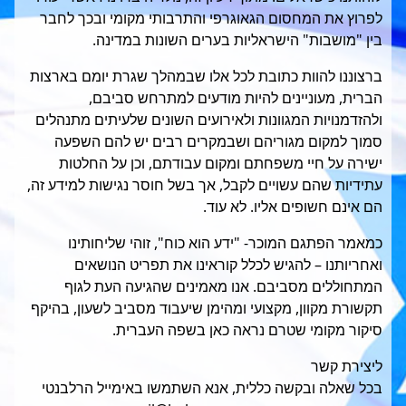
לפרוץ את המחסום הגאוגרפי והתרבותי מקומי ובכך לחבר
בין "מושבות" הישראליות בערים השונות במדינה.
ברצוננו להוות כתובת לכל אלו שבמהלך שגרת יומם בארצות
הברית, מעוניינים להיות מודעים למתרחש סביבם,
ולהזדמנויות המגוונות ולאירועים השונים שלעיתים מתנהלים
סמוך למקום מגוריהם ושבמקרים רבים יש להם השפעה
ישירה על חיי משפחתם ומקום עבודתם, וכן על החלטות
עתידיות שהם עשויים לקבל, אך בשל חוסר נגישות למידע זה,
הם אינם חשופים אליו. לא עוד.
כמאמר הפתגם המוכר- "ידע הוא כוח", זוהי שליחותינו
ואחריותנו – להגיש לכלל קוראינו את תפריט הנושאים
המתחוללים מסביבם. אנו מאמינים שהגיעה העת לגוף
תקשורת מקוון, מקצועי ומהימן שיעבוד מסביב לשעון, בהיקף
סיקור מקומי שטרם נראה כאן בשפה העברית.
ליצירת קשר
בכל שאלה ובקשה כללית, אנא השתמשו באימייל הרלבנטי