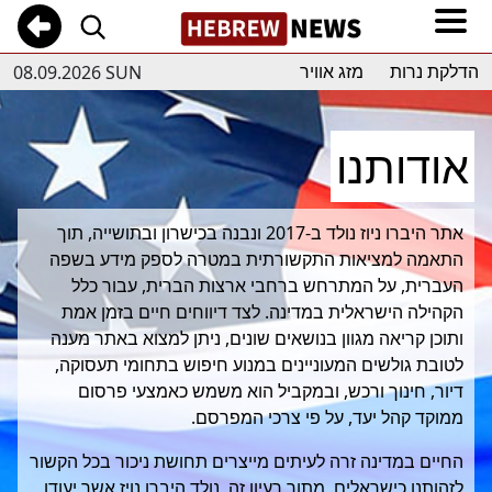
08.09.2026 SUN
הדלקת נרות
מזג אוויר
אודותנו
אתר היברו ניוז נולד ב-2017 ונבנה בכישרון ובתושייה, תוך
התאמה למציאות התקשורתית במטרה לספק מידע בשפה
העברית, על המתרחש ברחבי ארצות הברית, עבור כלל
הקהילה הישראלית במדינה. לצד דיווחים חיים בזמן אמת
ותוכן קריאה מגוון בנושאים שונים, ניתן למצוא באתר מענה
לטובת גולשים המעוניינים במנוע חיפוש בתחומי תעסוקה,
דיור, חינוך ורכש, ובמקביל הוא משמש כאמצעי פרסום
ממוקד קהל יעד, על פי צרכי המפרסם.
החיים במדינה זרה לעיתים מייצרים תחושת ניכור בכל הקשור
לזהותנו כישראלים. מתוך רעיון זה, נולד היברו נויז אשר יעודו