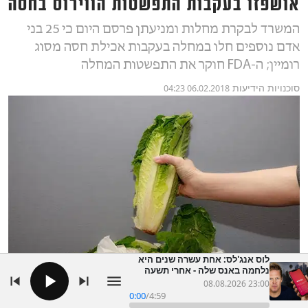
אושפזו בעקבות התפשטות הווירוס בחסה
המשרד לבקרת מחלות ומניעתן פרסם היום כי 25 בני
אדם נוספים חלו במחלה בעקבות אכילת חסה מסוג
רומיין; ה-FDA חוקר את התפשטות המחלה
סוכנויות הידיעות
06.02.2018 04:23
לוס אנג'לס: אחת עשרה שנים היא
נלחמה באנס שלה - אחרי תשעה
חודשים הוא עשוי לצאת לחופשי
08.08.2026 23:00
0:00
/
4:59