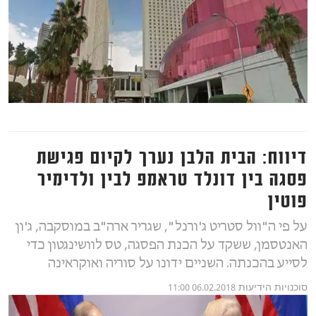
דיווח: הבית הלבן נערך לקיום פגישת
פסגה בין דונלד טראמפ לבין ולדימיר
פוטין
על פי ה"וול סטריט ג'ורנל", שגריר ארה"ב במוסקבה, ג'ון
האנטסמן, ששקד על הכנת הפסגה, טס לוושינגטון כדי
לסייע בהכנתה. השניים ידונו על סוריה ואוקראינה
סוכנויות הידיעות
06.02.2018 11:00