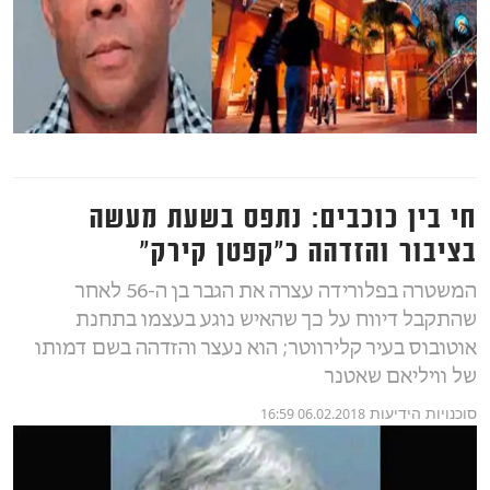
חי בין כוכבים: נתפס בשעת מעשה
בציבור והזדהה כ"קפטן קירק"
המשטרה בפלורידה עצרה את הגבר בן ה-56 לאחר
שהתקבל דיווח על כך שהאיש נוגע בעצמו בתחנת
אוטובוס בעיר קלירווטר; הוא נעצר והזדהה בשם דמותו
של וויליאם שאטנר
סוכנויות הידיעות
06.02.2018 16:59