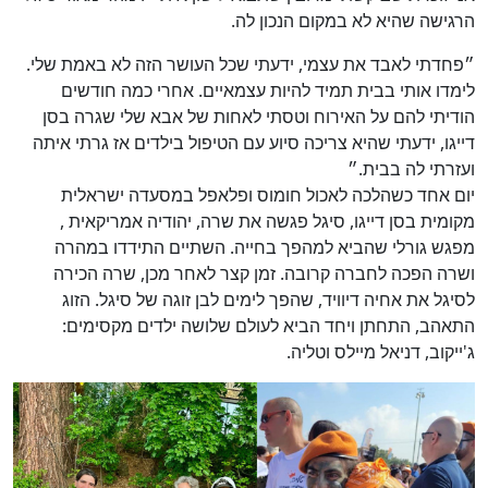
הרגישה שהיא לא במקום הנכון לה.
״פחדתי לאבד את עצמי, ידעתי שכל העושר הזה לא באמת שלי.
לימדו אותי בבית תמיד להיות עצמאיים. אחרי כמה חודשים
הודיתי להם על האירוח וטסתי לאחות של אבא שלי שגרה בסן
דייגו, ידעתי שהיא צריכה סיוע עם הטיפול בילדים אז גרתי איתה
ועזרתי לה בבית.״
יום אחד כשהלכה לאכול חומוס ופלאפל במסעדה ישראלית
מקומית בסן דייגו, סיגל פגשה את שרה, יהודיה אמריקאית ,
מפגש גורלי שהביא למהפך בחייה. השתיים התידדו במהרה
ושרה הפכה לחברה קרובה. זמן קצר לאחר מכן, שרה הכירה
לסיגל את אחיה דיוויד, שהפך לימים לבן זוגה של סיגל. הזוג
התאהב, התחתן ויחד הביא לעולם שלושה ילדים מקסימים:
ג'ייקוב, דניאל מיילס וטליה.