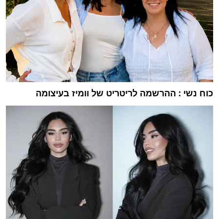
כוח נשי : ההרשמה לריטריט של וומיז בעיצומה