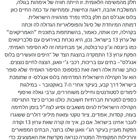
חלק מהמשימה הלאומית. זו הייתה חוויה של אימהות בגולה,
המשלבת אהבה, דאגה ונחישות, וממחישה עד כמה החיים כאן
בלוס אנג'לס הם חלק בלתי נפרד מההוויה הישראלית.
דמותה המיוחדת של סיגל והפופלאריות הגדולה לה זכתה
בקהילה, זיכו אותה, כאמור, בהשתתפות בתוכנית ״האמריקאים״
של ערוץ 13 בישראל. נכון, היא נוכחת באירועים עם סלבריטאים
כמו ביונסה וג׳ון טרבולטה, אך מבחינתה זה לא הסיפור האמיתי.
הפקת ערוץ 13 התמקדה בהצגת הצד של "היפים והעשירים בלוס
אנג’לס"– בתים עם בריכות, רכבי ג׳י וואגן, הצצה לחיים נוצצים.
כותב שורות אלה רואה זאת כפספוס: הסיפור האמיתי שלא סופר
הוא על הקהילה הישראלית המדהימה בלוס אנג’לס- זו שתומכת
בישראל דרך קבע, בעיקר אחרי ה-7 באוקטובר – במילגות
לימודים לסטודנטים וחיילים משוחררים, ערבי גאלה ואיסוף
כספים למטרות חברתיות חשובות. כולנו זוכרים כיצד התגייסה
הקהילה הישראלית לגיוס משאבים וסיוע לצה״ל בזמן הלחימה
בעזה, קסדות, אפודים, ציוד טקטי ומאות מיליוני דולרים ששוגרו
לעבר אחינו בישראל. אם כן, איך זה קורה שאת ערוץ 13 וקודה
הפקות מעניין בעיקר הג׳י וואגן שלנו בחצר, הבתים המפוארים
והרכילות המקומית? המטרה כנראה מקדשת את האמצעים: כדי