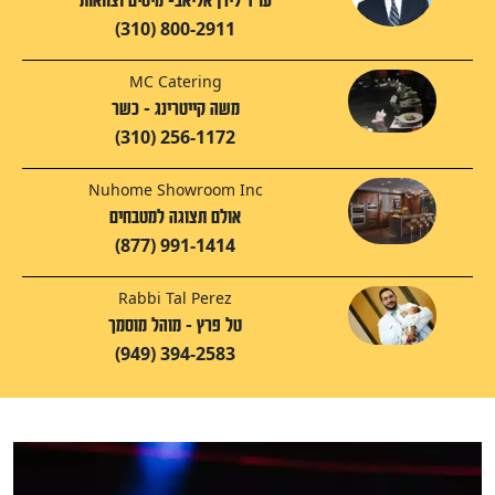
עו"ד לירן אליאב- מיסים וצוואות
(310) 800-2911
MC Catering
משה קייטרינג - כשר
(310) 256-1172
Nuhome Showroom Inc
אולם תצוגה למטבחים
(877) 991-1414
Rabbi Tal Perez
טל פרץ - מוהל מוסמך
(949) 394-2583