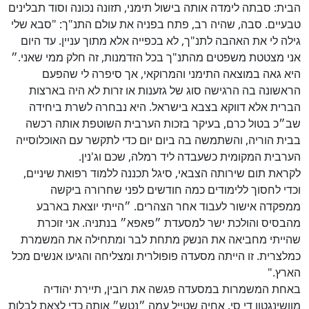
הבית: סבתה לימדה אותה בישול תימני, תזונה נכונה וסוד תבלינים
טבעיים. סבה, שהיה רב, פתח בפניה את עולם התנ"ך: "סבא שלי
גילה לי את האהבה לתנ"ך, לא בכפייה אלא מתוך עניין. עד היום
אני מצטטת משפטים מהתנ"ך בכל הזדמנות, זה חלק ממי שאני.״
היא גאה במוצאה התימני והמרוקאי, אך סיפרה לי שהפעם
הראשונה בה הרגישה סוג של גזענות או זרות לא היה בארצות
הברית אלא דווקא בצבא בישראל. היא נבחרה לשרת ביחידה
שב״כ בטול כרם, בעיקר בזכות הערבית השוטפת אותה רכשה
בבית הוריה, והשתמשה בה ביום יום כדי לתקשר עם האוכלוסייה
הערבית המקומית כשעבדה ליד רמלה, שכם וג'נין.
לקראת תום שירותה הצבאי, סיגל תכננה ללמוד רפואת שיניים,
וכדי לחסוך ללימודים כמה חודשים לפני שחרורה ביקשה
ממפקדה אישור לעבוד אחר הצהרים. ״הייתי יוצאת בארבע
מהבסיס והולכת ישר למסעדת ״פאפא״ בנתניה. אני זוכרת
שהייתי מחביאה את הנשק מתחת לבר ומתחילה את המשמרת
כמלצרית. זו הייתה מסעדה פופולרית ומצליחה והגיעו אנשים מכל
הארץ."
באחת המשמרות במסעדה פגשה את רובין, תיירת יהודיה
מוושינגטון די סי. אחיה שטייל עמה ״נטש״ אותה כדי לצאת לבלות