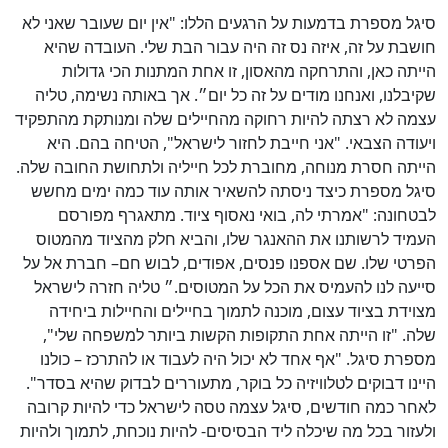
סיגל מספרת בדמעות על הרגעים הללו: "אין יום שעובר שאני לא
חושבת על זה, איזה נס זה היה עבור הבת שלי. העובדה שהיא
הייתה כאן, והתרחקה מהאסון, זו אחת המתנות הכי גדולות
שקיבלנו, ואנחנו מודים על זה כל יום״. אך באותה נשימה, טליה
עצמה לא רצתה להיות רחוקה מהחיילים שלה ומנותקת מהתפקיד
ויעודה הצבאי. "אני חייבת לחזור לישראל", הטיחה בהם. היא
הייתה חסרת מנוחה, מחוברת לכל חייליה ולתחושת החובה שלה.
סיגל מספרת כיצד ניסתה להשאיר אותה עוד כמה ימים מחשש
לבטחונה: "אמרתי לה, בואי נאסוף ציוד. מתאגרף מפורסם
העמיד לרשותנו את ההאנגר שלו, והביא חלק מהציוד מהמטוס
הפרטי שלו. שם אספנו פנסים, אפודים, לבוש חם– חברת אל על
סייעה לנו להעמיס את הכל על המטוסים.״ טליה חזרה לישראל
מצוידת בציוד עצום, מוכנה לתמוך בחיילים והחיילות ביחידה
שלה. "זו הייתה אחת התקופות הקשות ביותר למשפחה שלי",
מספרת סיגל. "אף אחד לא יכול היה לעבוד או להתרכז – כולנו
היינו דבוקים לטלוויזיה כל בוקר, מתעוררים לבדוק שהיא בסדר".
לאחר כמה חודשים, סיגל עצמה טסה לישראל כדי להיות קרובה
ולעזור בכל מה שיכלה ליד הבסיסים- להיות נוכחת, לתמוך ולהיות