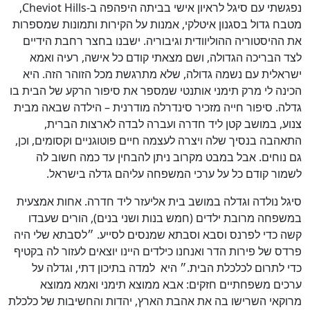
נפגשתי עם סיגל לראיון אישי בביתה היפהפה ב-Cheviot Hills,
מטבח גדול בסגנון איטלקי, אמנות על הקירות ותמונות שמספרות
את ההיסטוריה ההוליוודית וגיבוריה. ישבנו בחצר רחבת הידיים
לצד הבריכה הגדולה, ושם מצאתי קודם כל אישה, רעיה ואמא
ישראלית עם נשמה גדולה, שלא מתרגשת מכל הזוהר הזה. היא
הכינה לי מרק תימני אותנטי שמספר את סיפור הרקע של הבית בו
גדלה. סיפור חייה מזכיר סינדרלה מודרנית – הילדה שבאה מבית
צנוע, במושב קטן ליד חדרה ועברה לבדה לארצות הברית,
התאהבה בנסיך שלה ויצרה לעצמה חיים פוטוגניים וקסומים, וכן,
גם נוחים. אבל במבט מקרוב ניתן להבחין עד כמה חשוב לה
לשמור קודם כל על ערכי המשפחה עליהם גדלה בישראל.
סיגל נולדה וגדלה במושב בית אליעזר ליד חדרה. אחות אמצעית
במשפחה מרובת ילדים (חמש בנות ושני בנים), הורים שעבדו
קשה כדי לפרנס וסבא וסבתא שמנסים לסייע. ״לסבתא שלי היה
פרדס של פירות הדר ואנחנו כילדים היינו יוצאים לעזור לה בקטיף
כדי לתרום לכלכלת הבית.״ היא למדה בתיכון דתי, וגדלה על
ערכים משפחתיים חזקים: אבא ממוצא תימני ואמא ממוצא
מרוקאי השרישו בה את אהבת הארץ, יהדות והחשיבות של כלכלת