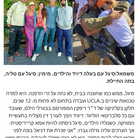
משמאל:סיגל עם בעלה דיויד והילדים. מימין: סיגל עם טליה,
בתה החיילת.
סיגל, ממש כמו שחונכה בבית, לא נחה על זרי הדפנה. היא למדה
טכנאות שיניים ב-UCLA ועבדה בתחום לא פחות מ- 12 שנים;
חלקן בקליניקה של ד״ר ריפקין המפורסם בבוורלי הילס, שעובד
עם כל סלבריטאי הוליווד. דיוויד הפך לעורך דין מצליח בתעשיית
המוזיקה. כשנולדו הילדים, סיגל ניסתה להיות אמא קרייריסטית-
אך הערכים עליה גדלה גברו: ״אני זוכרת את דניאל בוכה לפני
שהוא הולך לבית הספר, הוא לא רצה שאלך לעבודה. הבנתי שאין