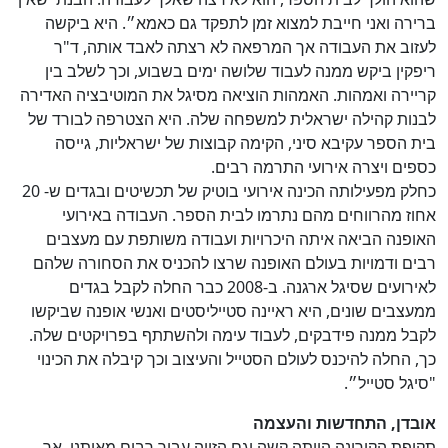
ברירה ואני חייבת למצוא זמן לתפקד גם כאמא״. היא ביקשה
לעזוב את העבודה אך המרפאה לא רצתה לאבד אותה, ד"ר
ריפקין ביקש ממנה לעבוד שלושה ימים בשבוע, וכך לשלב בין
קריירה ואמהות. האמהות הוציאה מסיגל את המוטיבציה האדירה
לבנות קהילה ישראלית למשפחה שלה. היא הצטרפה לבורד של
בית הספר עקיבא סיני, הקימה קבוצות של ישראליות, גייסה
כספים ויצרה אירועי התרמה רבים.
כחלק מפעילותה הכינה אירועי בוטיק של תכשיטים ובגדים ש- 20
אחוז מהרווחים מהם נתרמו לבית הספר. העבודה באירועי
האופנה הביאה איתה היכרויות ועבודה משותפת עם מעצבים
רבים ודמויות בעולם האופנה שרצו להכניס את הסחורה שלהם
לאירועים שסיגל ארגנה. ב-2008 כבר החלה לקבל בגדים
ממעצבים שונים, היא ראיינה סטייליסטים ואנשי אופנה שביקשו
לקבל ממנה פידבקים, לעבוד עימה ולהשתתף בפרויקטים שלה.
כך, החלה להיכנס לעולם הסטייל והעיצוב וכך קיבלה את הכינוי
"סיגל סטייל״.
אובדן, התחדשות והעצמה
תקופת הקורונה הייתה קשה וגם הזויה עבור רבים מאיתנו, אך