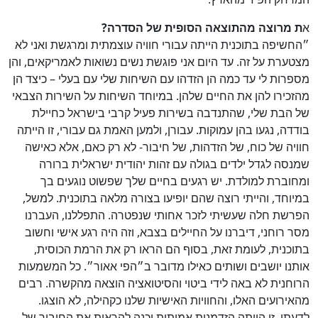
א
ת מרוצה מהתוצאה הסופית של הסדרה?
״החשיפה בתוכנית הייתה עבורי חוויה עוצמתית ומרגשת ואני לא
מצטערת על זה. עד היום אני פוגשת נשים נשואות לאמריקאים, והן
מספרות לי עד כמה הן הזדהו עם השיחות שלי עם בעלי – כיצד הן
מהזכירו להן את החיים שלהן. במיוחד השיחות על השירות הצבאי
של הבת שלי, שהתנדבה בשירות פעיל קרבי בישראל כחיילת
בודדה, נגעו בהן עמוקות. עבורן, ולמען האמת גם עבורי, זו הייתה
חוויה של כוח, של הזדהות, של חיבור- לא רק כאם, אלא כאישה
שמנסה לגדל ילדים בגולה עם זהות יהודית ישראלית ברורה
ומחוברת למולדת. יש רגעים בחיים שלך שפשוט נוגעים בך
במיוחד, והייתי רוצה שהם יופיעו בצורה מלאה בתוכנית. למשל,
הפרשת חלה שעשיתי לזכר אחותי שנפטרה. התפללנו, העברנו
מסר רוחני, דיברנו על החיילים בצבא, וזה היה רגע אישי וחשוב
בתוכנית, לעומת זאת, בסוף הם הראו רק את הרמת הכוסית,
אותנו יושבים ושותים כאילו מדובר ב״הפי אאור״. כל המשמעות
הרוחנית לא באה לידי ביטוי והסיטואציה הוצאה מהקשרה. רבים
מהאירועים האלו, והחוויות האישיות שלנו כקהילה, לא הוצגו.
לדעתי, זו הייתה הזדמנות אמיתית וכנה להראות את החיבור של