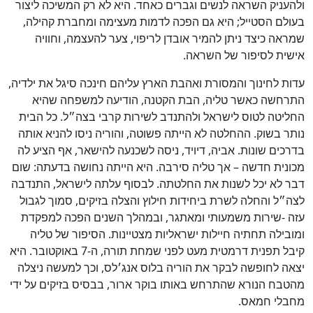
ולהעניק השראה לנשים וגברים כאחד. היא לא רק המשיכה ליצור
בעולם הסטייל; היא גם הפכה לדמות מעצימה ומחברת קהילה,
שמראה כיצד ניתן להמיר אובדן לריפוי, צער להעצמה, וחוויה
אישית לסיפור של השראה.
עדות לחינוך והמסורת ואהבת הארץ עליהם חינכה סיגל את ילדיה,
התרחשה כאשר טליה, הבת הקטנה, הודיעה למשפחה שהיא
החליטה לטוס לישראל ולהתנדב לשירות קרבי בצה״ל. כל הבית
נותר בשוק. ההחלטה לא הייתה פשוטה, והוריה ניסו להניא אותה
בדרכים שונות. אביה, דיויד, ניסה לשכנעה להישאר, אף הציע לה
מכונית חדשה – אך טליה סירבה. היא הייתה נחושה בדעתה: שום
דבר לא יכל לשנות את החלטתה. לבסוף עלתה לישראל, התנדבה
לצה״ל והחלה לשרת ביחידות חילוץ והצלה בזיקים, סמוך לגבול
עזה -שירות משמעותי ומאתגר, ובמהלך השנים הפכה למפקדת
ומובילה תחתיה חיילות ישראליות מצטיינות. הסיפור של טליה
קיבל תפנית דרמטית מעט לפני שמחת תורה, ה-7 באוקטובר. היא
יצאה לחופשה לבקר את הוריה בלוס אנג׳לס, וכך למעשה ניצלה
מהטבח הנורא שהתרחש באותו בוקר ארור, בבסיס בזיקים על ידי
מחבלי חמאס.