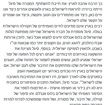
כך הרבה אהבה לארץ- את חייבת להשתתף. המטרה של סיגל
הייתה ברורה: להראות לישראלים בארץ ולאנשים אחרים כיצד אנו
חיים כאן, כיצד אנו מתמודדים עם הטוב והקשה, וכיצד אנו שומרים
על הקשר שלנו לישראל.
רבים בארץ אינם מודעים לחיים האמיתיים של הקהילה הישראלית
בגולה. סיגל מספרת על חברה מישראל שהייתה מופתעת לגלות
שהישראלים בלוס אנג’לס יודעים למצוא אוכל כשר, להכין ארוחות
שבת כהלכתן, לחגוג חגים, גם הקטנים יותר כמו שבועות וט״ו
בשבט, ולהאזין למוזיקה ישראלית. בנוסף, סיגל מציינת את
ההשקעה באירועים תרבותיים: "אנחנו רצים לכל הופעה של זמר
ישראלי שמגיע לכאן, עושים מאמץ לשמור על הזהות שלנו, חוגגים
את הישראליות שלנו ומתחזקים את החיבור שלנו לעם ישראל. אם
הישראלים בארץ היו נוכחים באירועי יום העצמאות הענק
בפארקים שלנו לאורך השנים, היו רואים את המחויבות והאהבה
שלנו לישראל״. עבור סיגל, העלאת התכנים והסיפורים בתוכנית
היא לא רק בידור או חשיפה אישית – זו הזדמנות לספר את
הסיפור האמיתי של הישראלים בלוס אנג’לס. זהו סיפור של
קהילה, של חיבור, של מסורת, ושל זהות שממשיכה לפרוח למרות
המרחק הפיזי מהארץ.