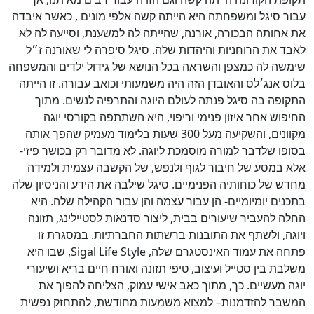
עבור סיגל ומשפחתה היא הייתה קשה אלפי מונים , כאשר איבדה
את אחותה הבכורה, אורנה, שהייתה לה למשענת, וסייעה לה לא
לאבד את הרוחניות והיהדות שלה. סיגל סיפרה לי שאורנה ז״ל
שימשה לה כמצפן והשראה בכל הנושא של גידול ילדים והמשפחה
בלוס אנג׳לס והאובדן הזה היה משמעותי וכואב עבורה. זו הייתה
התקופה בה סיגל פנתה לעולם היוגה והתרפיה לנשים. מתוך
החיפוש אחר איזון פנימי וריפוי, היא השתתפה בקורסי יוגה
מקוונים, והשקיעה מעל 300 שעות בלימוד מעמיק שהפך אותה
בסופו שלדבר למורה מוסמכת ליוגה. לא מדובר רק בכושר פיזי-
אלא במסע של חיבור לגוף ולנפש, של הקשבה עצמית ולמידה
מחדש של כוחותיה הפנימיים. סיגל שילבה את הידע והניסיון שלה
בתכנים יומיומיים- הן עבור עצמה והן עבור הקהילה שלה. היא
החלה להעביר שיעורים בבית, ליצור סדנאות לסטיילינג, תזונה
ויוגה, ולשתף את התובנות ברשתות החברתיות. במסגרת זו
פתחה את עמוד האינסטגרם שלה, Sigal Life Style, שבו היא
משלבת בין סטייל ועיצוב, טיפי תזונה ואורח חיים בריא ושיעורי
יוגה מעשיים. כך, מתוך כאב אישי עמוק, הצליחה להפוך את
המשבר להזדמנות– למצוא משמעות מחודשת, להתחזק נפשית