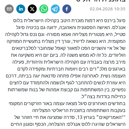
02.04.2026 10:35
סיגל בירנס היא דמות מוכרת היטב בקהילה הישראלית בלוס
אנג'לס. האישה הססגונית והאהובה, ידועה גם בכינויה סיגל
סטייל, היא מנטורית מצליחה ואמא מסורה- וגם נכס גדול לקהילה
המקומית. היא נשואה לדיוויד, עורך דין מצליח בתעשיית המוזיקה
של אל איי והשניים הפכו לפאוור קאפל שמחובר לסלבריטאים
הוליוודים. כל זה לא ממש משנה לה. ביום יום היא משקיעה את
מירב מרצה בעבודה עם הקהילה הישראלית והיהודית, פעילה
בארגונים מלכ״רים רבים ויוזמות חברתיות ומקפידה לקדם
העצמה נשית. לאחרונה אפילו פתחה סדנאות יוגה בביתה, דרכם
היא עוזרת לנשים להתחבר לגוף ולנשמה ולהתמודד עם לחצים
נפשיים; בין המשתתפות גם קבוצת אמהות של בנות שמשרתות
כחיילות בודדות בצה״ל.
בחודשים האחרונים סיגל מצאה עצמה באור הזרקורים המקומי
בעקבות השתתפותה בתוכנית הריאליטי המצליחה
""האמריקאים״ בערוץ 13, סדרה שמציגה את חיי הזוהר של
הישראלים שהיגרו ללוס אנג’לס: ההצלחה, הכסף וסגנון החיים