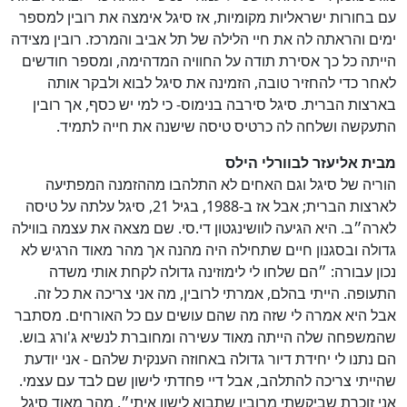
עם בחורות ישראליות מקומיות, אז סיגל אימצה את רובין למספר
ימים והראתה לה את חיי הלילה של תל אביב והמרכז. רובין מצידה
הייתה כל כך אסירת תודה על החוויה המדהימה, ומספר חודשים
לאחר כדי להחזיר טובה, הזמינה את סיגל לבוא ולבקר אותה
בארצות הברית. סיגל סירבה בנימוס- כי למי יש כסף, אך רובין
התעקשה ושלחה לה כרטיס טיסה שישנה את חייה לתמיד.
מבית אליעזר לבוורלי הילס
הוריה של סיגל וגם האחים לא התלהבו מההזמנה המפתיעה
לארצות הברית; אבל אז ב-1988, בגיל 21, סיגל עלתה על טיסה
לארה״ב. היא הגיעה לוושינגטון די.סי. שם מצאה את עצמה בווילה
גדולה ובסגנון חיים שתחילה היה מהנה אך מהר מאוד הרגיש לא
נכון עבורה: ״הם שלחו לי לימוזינה גדולה לקחת אותי משדה
התעופה. הייתי בהלם, אמרתי לרובין, מה אני צריכה את כל זה.
אבל היא אמרה לי שזה מה שהם עושים עם כל האורחים. מסתבר
שהמשפחה שלה הייתה מאוד עשירה ומחוברת לנשיא ג'ורג בוש.
הם נתנו לי יחידת דיור גדולה באחוזה הענקית שלהם - אני יודעת
שהייתי צריכה להתלהב, אבל דיי פחדתי לישון שם לבד עם עצמי.
אני זוכרת שביקשתי מרובין שתבוא לישון איתי״. מהר מאוד סיגל