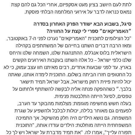
לתת לעם היושב בציון מעט אסקפיזם, אחרי הכל גם להם קצת
נמאס כנראה לדבר על אירועי המלחמה הבלתי פוסקת.
סיגל, בשבוע הבא ישודר הפרק האחרון בסדרה
״האמריקאים״ ספרי לי קצת על החוויה?
"כל הצילומים לתוכנית "האמריקאים" נערכו לפני ה-7 באוקטובר,
ומאז הרבה דברים השתנו בחייהם של המשתתפים בקהילה
הישראלית בלוס אנג’לס. ההתנהגות שלנו, השמחה שלנו והיחס
שלנו כלפי ישראל – כל אלה השתנו בעקבות האירועים הקשים
בארץ. עד לפני שבועות אחדים, רבים מאיתנו חוו עצב עמוק, כי לא
כל החטופים חזרו הביתה בשלום. התוכנית לימדה אותנו, שאתה
יכול להיות פיזית רחוק מישראל, אבל ישראל תמיד תישאר
בלבך.״ כשההפקה פנתה אליה לבקשה להשתתף ולחתום על
טפסים, לסיגל הייתה התלבטות פנימית.
בעלה חשש מחשיפה מוגזמת: מצלמות מהבוקר עד הערב,
לפעמים גם מאוחר בלילה, יכולות לבלבל ולהשפיע על שגרת
המשפחה. גם נושא הילדים היה חלק מהשיקול. אך התמיכה
המשפחתית הייתה מוחלטת: הילדים עודדו אותה, "התוכנית
תפורה עלייך", אמרו לה. "את תמיד מדברת על ישראל ויש לך כל