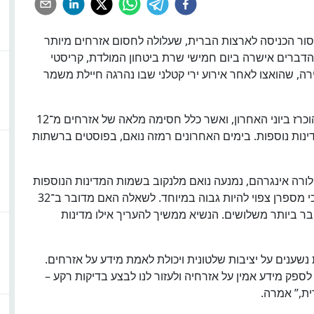
ר הכניסה לארצות הברית, שעלולה לחסום אזרחים מיותר
דברים אישרה ביום חמישי שרת ביטחון המולדת, קריסטי
ה, שהואצו לאחר אירוע ירי קטלני שבו נהרגה חיילת משמר
המהלך החדש צפוי להתווסף לאיסור נסיעות שכבר הוכרז ביוני האחרון, ואשר כלל חסימה מלאה של אזרחים מ־12
נות נוספות. בימים האחרונים רמזה נואם, בפוסטים ברשתות
 לורה אינגרהם, נמנעה נואם מלנקוב בשמות המדינות הנוספות
ובמועד המדויק לכניסת המהלך לתוקף, אך הבהירה כי מספרן צפוי להיות גבוה במיוחד. לשאלה האם מדובר ב־32
בר ביותר משלושים. הנשיא ממשיך להעריך אילו מדינות
 נשענים על יציבות שלטונית ויכולת לאמת מידע על אזרחים.
ספק מידע אמין על אזרחיה ולעזור לנו לבצע בדיקות רקע –
ת,” אמרה.