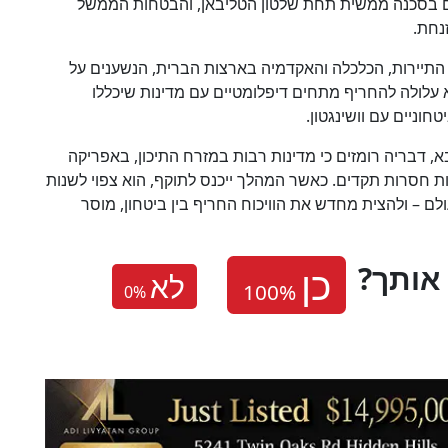
יום בסכנה ממשית תחת שלטון הטליבאן, והבטחות הממשל
נחת.
התיירות, הכלכלה והאקדמיה בארצות הברית, הנשענים על
א עלולה להחריף מתחים דיפלומטיים עם מדינות שיכללו
וניים עם וושינגטון.
, דבריה רומזים כי מדינות רבות במזרח התיכון, באפריקה
ת חסרות תקדים. כאשר המהלך ייכנס לתוקף, הוא צפוי לשנות
ם – ולהצית מחדש את הוויכוח החריף בין ביטחון, מוסר
אותך
לא
0
%