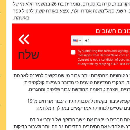
מהמדינה, הואשם ברצח מדרגה ראשונה. אחת הקורבנות, סרה בקסטרום, מומחית בת 26 במשמר הלאומי של
צעיה ב־26 בנובמבר. הקורבן השני, סמל־משנה אנדרו וולף, נפצע באורח קשה. לקנוול כפר
באשמה.
ונים חשובים
שלח
By submitting this form and signing u
messages from HebrewNews.com at th
Consent is not a condition of purcha
at any time by replying STOP. Text HE
יטחוניות מחמירות יותר עבור מי שמבקשים להיכנס לארצות
 מבקרי המדיניות טוענים כי מדובר בענישה קולקטיבית
ניים, ויוצרת טראומה מחודשת עבור פליטים ומהגרים.
במהלך ימים ספורים עצר הממשל החלטות מקלט, הקפיא עיבוד בקשות להטבות הגירה עבור אזרחים מ־19
גנים שסייעו לכוחות האמריקאיים במהלך המלחמה.
צות הברית כי יקצרו את משך התוקף של היתרי עבודה
דרשו לחדש את ההיתרים בתדירות גבוהה יותר ולעבור בדיקות