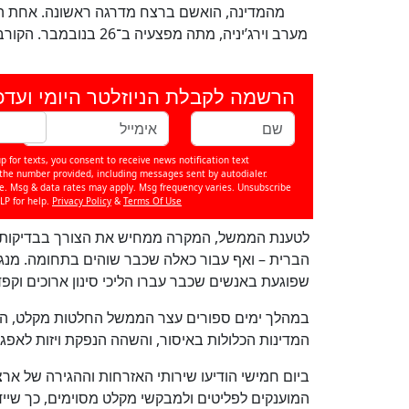
מערב וירג’יניה, מתה מפ
הרשמה לקבלת הניוזלטר היומי ועדכ
p for texts, you consent to receive news notification text
e number provided, including messages sent by autodialer.
se. Msg & data rates may apply. Msg frequency varies. Unsubscribe
LP for help.
Privacy Policy
&
Terms Of Use
לטענת הממשל, המקרה ממחיש את הצורך בבדיקות ב
הברית – ואף עבור כאלה שכבר שוהים בתחומה. מנגד,
שפוגעת באנשים שכבר עברו הליכי סינון ארוכים וקפד
המדינות הכלולות באיסור, והשהה הנפקת ויזות לאפ
ביום חמישי הודיעו שירותי האזרחות וההגירה של אר
המוענקים לפליטים ולמבקשי מקלט מסוימים, כך שיי