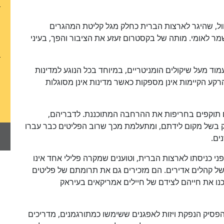
כן
ל, שהיגר לארצות הברית כחלק מגל קליטת המהגרים
100
%
ני חיילי משמר לאומי. מותה של בקסטרום זעזע את הציבור והפך, בעיני
מוד מעל שיקולים הומניטריים, במיוחד בכל הנוגע למדינות
רקע הקיימות אינן מספקות כאשר מדינות אינן מסוגלות
ים תוקפים בחריפות את ההרחבה המתוכננת. לדבריהם,
 בשל מקום לידתם, ומתעלמת מכך שרוב הפליטים כבר עברו
ים.
 לפני כניסתו לארצות הברית, וטוענים שמקרה פלילי אחד אינו
של קהלים אדירים. הם מזכירים גם את תרומתם של פליטים
ו את חייהם לצידם של חיילים אמריקאים בעיראק
יק הנפקת ויזות לאפגנים ששימשו כמתורגמנים, מדריכים