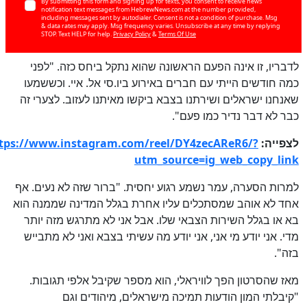
By submitting this form and signing up for texts, you consent to receive news
notification text messages from HebrewNews.com at the number provided,
including messages sent by autodialer. Consent is not a condition of purchase. Msg
& data rates may apply. Msg frequency varies. Unsubscribe at any time by replying
STOP. Text HELP for help.
Privacy Policy
&
Terms Of Use
לדבריו, זו אינה הפעם הראשונה שהוא נתקל ביחס כזה. "לפני
כמה חודשים הייתי עם חברים באירוע ביו.סי אל. איי. וכששמעו
שאנחנו ישראלים ושירתנו בצבא ביקשו מאיתנו לעזוב. לצערי זה
כן
93
%
כבר לא דבר נדיר כמו פעם".
לצפייה:
tps://www.instagram.com/reel/DY4zecAReR6/?
utm_source=ig_web_copy_link
למרות הסערה, עמר נשמע רגוע יחסית. "ברור שזה לא נעים. אף
אחד לא אוהב שמסתכלים עליו אחרת בגלל המדינה שממנה הוא
בא או בגלל השירות הצבאי שלו. אבל אני לא מתרגש מזה יותר
מדי. אני יודע מי אני, אני יודע מה עשיתי בצבא ואני לא מתבייש
בזה".
מאז שהסרטון הפך לוויראלי, הוא מספר שקיבל אלפי תגובות.
"קיבלתי המון הודעות תמיכה מישראלים, מיהודים וגם