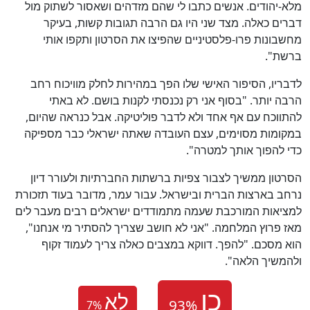
מלא-יהודים. אנשים כתבו לי שהם מזדהים ושאסור לשתוק מול
דברים כאלה. מצד שני היו גם הרבה תגובות קשות, בעיקר
מחשבונות פרו-פלסטיניים שהפיצו את הסרטון ותקפו אותי
ברשת".
לדבריו, הסיפור האישי שלו הפך במהירות לחלק מוויכוח רחב
הרבה יותר. "בסוף אני רק נכנסתי לקנות בושם. לא באתי
להתווכח עם אף אחד ולא לדבר פוליטיקה. אבל כנראה שהיום,
במקומות מסוימים, עצם העובדה שאתה ישראלי כבר מספיקה
כדי להפוך אותך למטרה".
הסרטון ממשיך לצבור צפיות ברשתות החברתיות ולעורר דיון
נרחב בארצות הברית ובישראל. עבור עמר, מדובר בעוד תזכורת
למציאות המורכבת שעמה מתמודדים ישראלים רבים מעבר לים
מאז פרוץ המלחמה. "אני לא חושב שצריך להסתיר מי אנחנו",
הוא מסכם. "להפך. דווקא במצבים כאלה צריך לעמוד זקוף
ולהמשיך הלאה".
לא
7
%