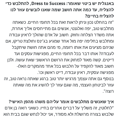
באנגלית יש ביטוי שאומר: Dress to Success, להתלבש כדי
להצליח, עד כמה אתה חושב שמה שאנו לובשים עוזר לנו
להצליח בחיים?
"זה בהחלט נכון וניתן לראות זאת בכל תחומי החיים. כשאתה
מתלבש טוב, יפה ואלגנטי, אנשים גם מתייחסים אליך אחרת,
אתה משדר הצלחה וחוזק. חשוב על אדם שהולך לראיון עבודה
ומתלבש בחליפה יפה מול אחד שמגיע בג'ינס וחולצת טריקו, אם
שניהם מציעים את אותו רזומה, מי מהם אתה חושת שיתקבל
לעבודה? אותו דבר בכל תחומי החיים, מפגישות עסקים ועד
דייטים. קשה מאוד למחוק את הרושם הראשוני שאת עושה. ולכן
חשוב מאוד להקפיד על הלבוש בכל אחד מהמקרים האלו-
מפגישה עסקית, ראיון עבודה, דייט ראשון וכו'.
בנוסף גם אתה עצמך מרגיש יותר טוב ברגע שאתה נראה טוב, זה
עוזר לביטחון העצמי, מה שגם עוזר לך להשיג את מה שאתה
רוצה".
איך שאנשים מתלבשים אומר עליהם משהו מהפן האישי?
"לחלוטין, זה משליך על דברים אחרים בחייו. כשאני רואה בן אדם
שלבוש בצורה מרושלת ולא מסודר, אני יכול לנחש שגם בבית הוא