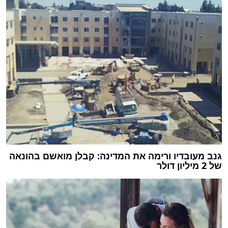
גנב מעובדיו ורימה את המדינה: קבלן מואשם בהונאה
של 2 מיליון דולר