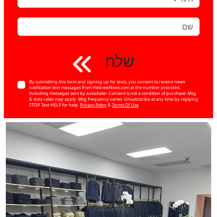
שלח
By submitting this form and signing up for texts, you consent to receive news
notification text messages from HebrewNews.com at the number provided,
including messages sent by autodialer. Consent is not a condition of purchase. Msg
& data rates may apply. Msg frequency varies. Unsubscribe at any time by replying
STOP. Text HELP for help.
Privacy Policy
&
Terms Of Use