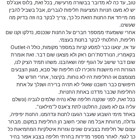
טוב, עד כה לא מדובר בבשורה מרעישה, בכל זאת, בלוס אנג'לס
יש לא מעט חנויות המציעות חליפות לגברים, אבל בשביל להבין
מה מייחד את החנות הזאת כל כך, צריך לבקר בה וזה בדיוק מה
שעשינו.
אחרי ששמעתי ממספר חברים על החנות שנכנסו, נדלקו וקנו שם
חליפות, החלטתי לבקר בחנות בעצמי.
עד אז, יצאנו כבר למסע קניות במספר מקומות, כולל ה-Outlet
בקאמריו, הנורדסת'רום ראק ולא מצאנו שום דבר. זאת אומרת
שום דבר שישב על הגוף יפה ושאהבנו. משהו תמיד הציק לנו,
הגזרות היו מיושנות והזכירו לנו חליפות של סבא, מגוון הצבעים
מצומצם או החליפות היו לא נוחות. בקיצור, אחרי חודש של
חיפושים כבר חשבנו שאולי לא תהיה ברירה ושנלך על אחת
החליפות שכבר מדדנו באחת החנויות.
בכל זאת, לפני שנקנה חליפה שלא נהיה שלמים לגביה (ונשלם
עליה גם לא מעט), החלטנו לתת צ'אנס ל"מילאנו".
באחד מימי השבוע שעבר הגענו לחנות ונדהמנו. החנות יפיפיה,
גדולה, מרווחת אבל מה שהכי חשוב הן החליפות במקום. מבחר
עצום של חליפות בצבעים שונים וגזרות איטלקיות המחמיאות כל
כך לגוף. לאחר מספר מדידות בחרתי חליפה בצבע אפור בהיר