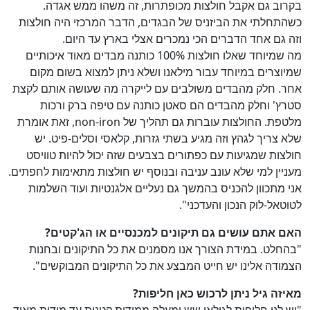
בקרוב גם אקבל חולצות מכופתרות, זה משהו ממש אגדה.
כשהתחלתי את הביזניס של הבגדים, הדבר המרכזי היה חולצות
וזה גם אחד הדברים הכי נמכרים אצלי בארץ עד היום.
מה שמיוחד שאלו חולצות 100% כותנה מבדים מאוד איכותיים
שמיוצרים במיוחד עבור מילאנו ושלא ניתן למצוא בשום מקום
אחר. חלק מהבדים משולבים עם לייקרה מה שעושה אותם לקצת
סטרץ' וחלק מהבדים הם סאטן כותנה עם טיפה ברק ורכות
מלטפת. החולצות עוברות גם תהליך של non-iron, זאת אומרת
שלא צריך לגהץ וזה מגיע בשתי גזרות, קלאסי וסלים-פיט. יש
חולצות שמגיעות עם כפתורים בצבעים שזה יכול להיות טוויסט
מעניין למי שלא עונב עניבה ובנוסף יש חולצות מתאימות לחפתים.
אני מתכוון להכניס בהמשך גם נעליים אלגנטיות ועוד השלמות
לטוטאל-לוק הנכון והעדכני".
האם אתם עושים גם תיקונים למכנסיים או הג'קטים?
"בהחלט. במידת הצורך אנו מסמנים את כל התיקונים ובחנות
הצמודה אלינו יש חייט המבצע את כל התיקונים המבוקשים".
מאיזה גיל ניתן לרכוש כאן חליפות?
"יש לנו חליפות לגילאי שש ומעלה ממידות קטנות עד מידות מאוד