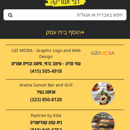
+
הוסף בית עסק
UZI MEDIA - Graphic Logo and Web
Design
עוזי מדיה - עיצוב גרפי, מיתוג ובניית אתרים
(415) 505-4918
Aroma Sunset Bar and Grill
ארומה בעיר
(323) 850-8120
Pastries by Edie
בית קפה קונדיטוריה
(818) 849-6752