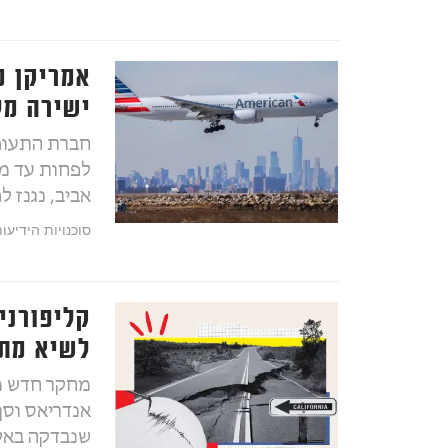
אמריקן מ
ישירה מל
חברת התעופה
אביב, נגנז ל
סוכנויות הידיעו
קליפורני
לשיא מת
מחקר חדש מצ
אנדריאס וסן
שנבדקה באל