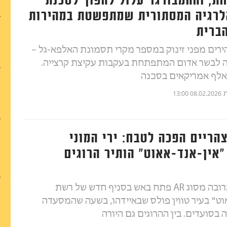
ת, וההמבורגר עלול להפוך לסכנת
לרגיה המסתורית שמתפשטת במהירות
ברית
רים מפני זינוק במספר מקרי תסמונת האלפא-גל –
ה לבשר אדום המתפתחת בעקבות עקיצת קרצייה.
ת
08.02.2026 13:00
הריים הפכה לטבח: ירי המוני
אין-אנד-אאוט" הותיר הרוגים
יורה חמוש ברובה מסוג AR פתח באש בסניף חדש של רשת
וט" בעיר טווין פולס שבאיידהו, בשעה שהמסעדה
בסועדים. בין ההרוגים גם היורה