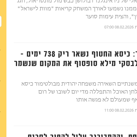
י של ניו אינגלנד רבולושן כבש מול מונטריאול, חגג
ממנו נשמעו לאורך המשחק קריאות "מוות לישראל"
ן", והצית עימות סוער
ת
08.02.2026 07:00
בולטימור: כיסא החטוף נשאר ריק 738 ימים -
בסקי מילא סופסוף את המקום שנשמר
שנתיים השאירה משפחה יהודית מבולטימור כיסא
לחן האוכל והתפללה מדי יום לשובו של רום
ף שמעולם לא פגשה אותו
ת
08.02.2026 11:00