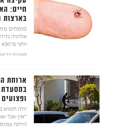
עקיצה אח
חיים: הא
בארצות ה
מומחים מזהי
אלרגיה נדיר
יותר מ־450 אלף אמריקאים בסכנה
סוכנויות הידיעו
ארוחת הצ
במסעדת "
ופצועים
"אין-אנד-אא
הייתה עמוסה 