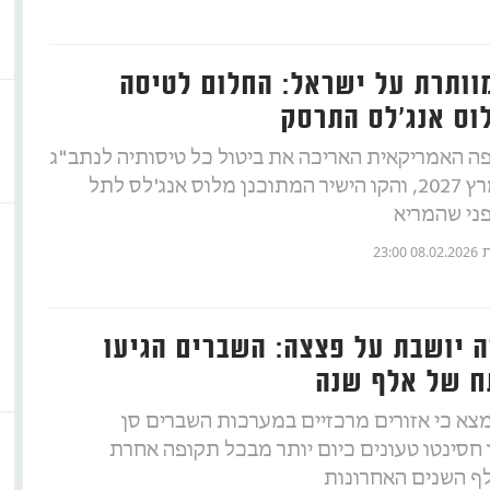
וותרת על ישראל: החלום לטיסה
וס אנג'לס התרסק
 האמריקאית האריכה את ביטול כל טיסותיה לנתב"ג
לפחות עד מרץ 2027, והקו הישיר המתוכנן מלוס אנג'לס לתל
פני שהמריא
ת
08.02.2026 23:00
ה יושבת על פצצה: השברים הגיעו
ח של אלף שנה
א כי אזורים מרכזיים במערכות השברים סן
 חסינטו טעונים כיום יותר מבכל תקופה אחרת
ף השנים האחרונות