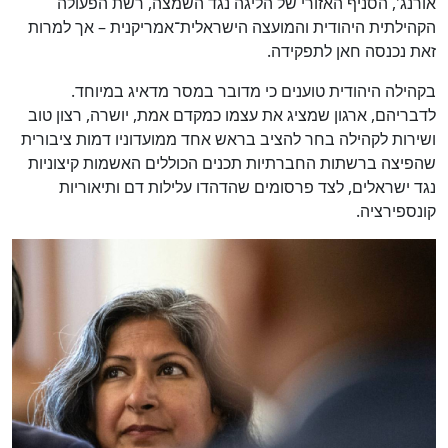
אורנג', הסניף האזורי של הליגה נגד השמצה, רשת הפעולה
הקהילתית היהודית והמועצה הישראלית־אמריקנית – אך למרות
זאת נכנסה חאן לתפקידה.
בקהילה היהודית טוענים כי מדובר במסר מדאיג במיוחד.
לדבריהם, ארגון שמציג את עצמו כמקדם אמת, יושרה, רצון טוב
ושירות לקהילה בחר להציב בראש אחד ממועדוניו דמות ציבורית
שהפיצה ברשתות החברתיות תכנים הכוללים האשמות קיצוניות
נגד ישראלים, לצד פרסומים שהדהדו עלילות דם ותיאוריות
קונספירציה.