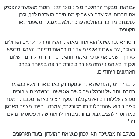
עם זאת, מבקרי ההחלטה מציינים כי תקנון רוטרי מאפשר להפסיק
את חברותו של אדם כאשר קיימת סיבה מוצדקת לכך, ולכן
לטענתם מדובר בהחלטה ערכית ולא במגבלה משפטית או
תקנונית.
רוטרי אינטרנשיונל הוא אחד מארגוני השירות הקהילתיים הגדולים
בעולם, עם עשרות אלפי מועדונים במאות מדינות. הארגון מדגיש
לאורך השנים את ערכי האמת, ההגינות, הידידות וקידום השלום,
ולכן דווקא המינוי הזה מעורר ביקורת חריפה במיוחד בקרב
הארגונים היהודיים.
לדברי היימן, הפרשה אינה עוסקת רק באדם אחד אלא במגמה
רחבה יותר של נורמליזציה לשיח אנטישמי. "כשדמות ציבורית
מפיצה עלילות דם ואז מקבלת תפקיד ייצוגי בארגון מכובד, המסר
לציבור הוא שהתנהלות כזו מקובלת", אמרה. "הייתי מצפה מארגון
כמו רוטרי להציב גבול ברור. מפחיד לראות שהוא פשוט זורם עם
זה."
בשלב זה ממשיכה חאן לכהן כנשיאת המועדון, בעוד הארגונים