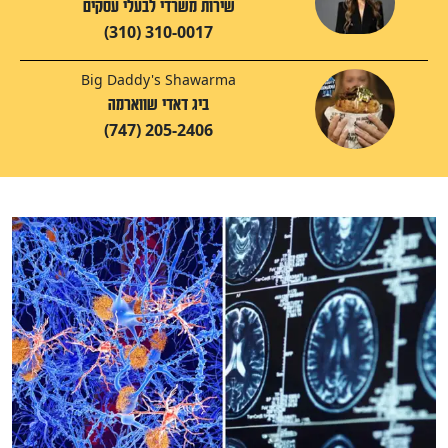
שירות משרדי לבעלי עסקים
(310) 310-0017
Big Daddy's Shawarma
ביג דאדי שווארמה
(747) 205-2406