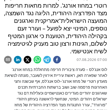
רוטרי במחוז אורנג'. למרות מחאות חריפות
מצד הפדרציה היהודית, הליגה נגד השמצה,
המועצה הישראלית־אמריקנית וארגונים
נוספים, המינוי יצא לפועל – ועורר זעם
בקהילה היהודית, הטוענת כי ארגון המטיף
לשלום, הגינות ורצון טוב מעניק לגיטימציה
לשיח אנטישמי.
07.08.2026 07:00
לוס אנג'לס – סערה ציבורית חריפה מתחוללת במחוז אורנג'
לאחר שפארה חאן, ראשת עיריית אירווין לשעבר, מונתה לנשיאת
מועדון רוטרי של מחוז אורנג'–לוס אנג'לס, אף שבשנה וחצי
האחרונות פרסמה שוב ושוב ברשתות החברתיות תכנים
שארגונים יהודיים מגדירים כאנטישמיים וכעלילות דם נגד
ישראלים ויהודים. המינוי, שנחשף לראשונה בעיתון היהודי
"פורוורד", עורר התנגדות מצד הפדרציה היהודית של מחוז