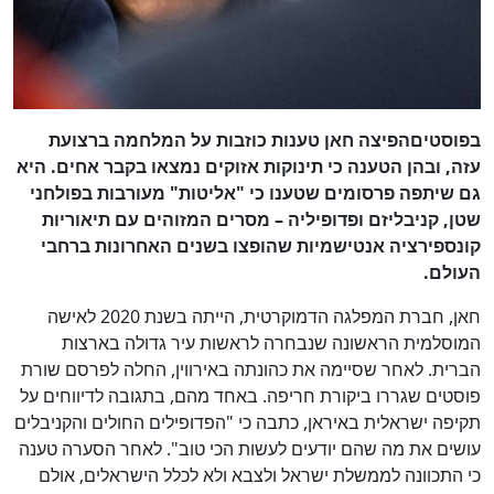
בפוסטיםהפיצה חאן טענות כוזבות על המלחמה ברצועת
עזה, ובהן הטענה כי תינוקות אזוקים נמצאו בקבר אחים. היא
גם שיתפה פרסומים שטענו כי "אליטות" מעורבות בפולחני
שטן, קניבליזם ופדופיליה – מסרים המזוהים עם תיאוריות
קונספירציה אנטישמיות שהופצו בשנים האחרונות ברחבי
העולם.
חאן, חברת המפלגה הדמוקרטית, הייתה בשנת 2020 לאישה
המוסלמית הראשונה שנבחרה לראשות עיר גדולה בארצות
הברית. לאחר שסיימה את כהונתה באירווין, החלה לפרסם שורת
פוסטים שגררו ביקורת חריפה. באחד מהם, בתגובה לדיווחים על
תקיפה ישראלית באיראן, כתבה כי "הפדופילים החולים והקניבלים
עושים את מה שהם יודעים לעשות הכי טוב". לאחר הסערה טענה
כי התכוונה לממשלת ישראל ולצבא ולא לכלל הישראלים, אולם