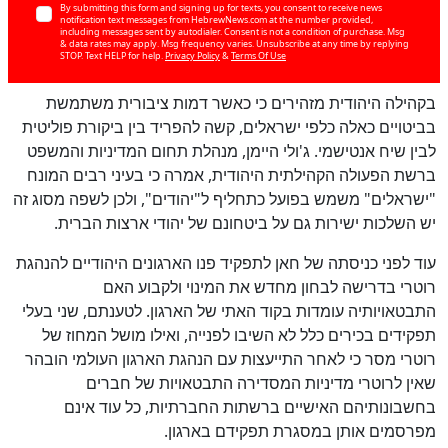
By submitting this form and signing up for texts, you consent to receive news
notification text messages from HebrewNews.com at the number provided,
including messages sent by autodialer. Consent is not a condition of purchase. Msg
& data rates may apply. Msg frequency varies. Unsubscribe at any time by replying
STOP. Text HELP for help.
Privacy Policy
&
Terms Of Use
בקהילה היהודית מזהירים כי כאשר דמות ציבורית משתמשת
בביטויים כאלה כלפי ישראלים, קשה להפריד בין ביקורת פוליטית
לבין שיח אנטישמי. ג'ולי היימן, מנהלת תחום המדיניות והמשפט
ברשת הפעולה הקהילתית היהודית, אמרה כי בעיני רבים המונח
"ישראלים" משמש בפועל כתחליף ל"יהודים", ולכן לשפה מסוג זה
יש השלכות ישירות גם על ביטחונם של יהודי ארצות הברית.
עוד לפני כניסתה של חאן לתפקיד פנו הארגונים היהודיים להנהגת
כן
רוטרי בדרישה לבחון מחדש את המינוי ולקבוע האם
60
%
התבטאויותיה עומדות בקוד האתי של הארגון. לטענתם, שני בעלי
תפקידים בכירים כלל לא השיבו לפנייה, ואילו מושל המחוז של
רוטרי מסר כי לאחר התייעצות עם הנהגת הארגון העולמי הובהר
שאין לרוטרי מדיניות המסדירה התבטאויות של חברים
בחשבונותיהם האישיים ברשתות החברתיות, כל עוד אינם
מפרסמים אותן במסגרת תפקידם בארגון.