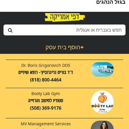
בגזל הנהגים
+
הוסף בית עסק
Dr. Boris Grigorovich DDS
ד"ר בוריס גריגרוביץ'- רופא שיניים
(818) 800-4464
Booty Lab Gym
סטודיו לחיטוב והרזייה
(508) 369-9176
MV Management Services