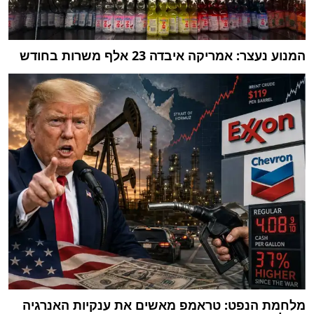
המנוע נעצר: אמריקה איבדה 23 אלף משרות בחודש
מלחמת הנפט: טראמפ מאשים את ענקיות האנרגיה