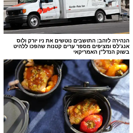
הנהירה לזהב: התושבים נוטשים את ניו יורק ולוס
אנג'לס ומציפים מספר ערים קטנות שהפכו ללהיט
בשוק הנדל"ן האמריקאי