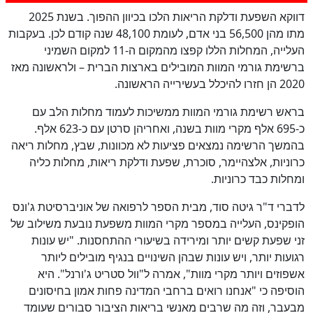
דווקא השפעת ודלקת הריאות הלכו בכיוון ההפוך. בשנת 2025
כן
מתו מהן 56,500 בני אדם, לעומת 48,100 שנה קודם לכן. בעקבות
100
%
העלייה, המחלות הללו קפצו מהמקום ה-11 למקום השמיני
ברשימת גורמי המוות המובילים בארצות הברית – ולראשונה מאז
2020 הן חזרו להיכלל בעשירייה הראשונה.
בראש רשימת גורמי המוות ממשיכות לעמוד מחלות הלב עם
כ-695 אלף מקרי מוות בשנה, ואחריהן סרטן עם כ-623 אלף.
בהמשך הרשימה נמצאים פציעות לא מכוונות, שבץ, מחלות ריאה
כרוניות, אלצהיימר, סוכרת, שפעת ודלקת ריאות, מחלות כליה
ומחלות כבד כרוניות.
לדברי ד"ר גיטה סוד, מבית הספר לרפואה של אוניברסיטת ג'ונס
הופקינס, העלייה במספר מקרי המוות משפעת נובעת משילוב של
זני שפעת קשים יותר ומירידה בשיעורי ההתחסנות. "יש עונות
רגועות יותר, ויש עונות שבהן השינויים בנגיף מובילים ליותר
אשפוזים ויותר מקרי מוות", אמרה ל"וול סטריט ג'ורנל". היא
הוסיפה כי "אנחנו רואים ברחבי המדינה פחות אמון בחיסונים
מבעבר, וזה מה שרבים מאנשי בריאות הציבור סבורים שעומד