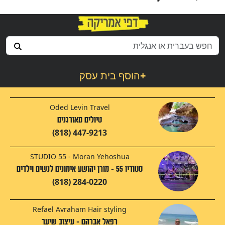
+
הוסף בית עסק
Oded Levin Travel
טיולים מאורגנים
(818) 447-9213
STUDIO 55 - Moran Yehoshua
סטודיו 55 - מורן יהושע אימונים לנשים וילדים
(818) 284-0220
Refael Avraham Hair styling
רפאל אברהם - עיצוב שיער