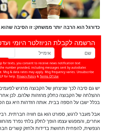
כדורגל הוא הרבה יותר ממשחק: זו הסיבה שהוא
הרשמה לקבלת הניוזלטר היומי ועדכ
p for texts, you consent to receive news notification text
e number provided, including messages sent by autodialer.
se. Msg & data rates may apply. Msg frequency varies. Unsubscribe
LP for help.
Privacy Policy
&
Terms Of Use
יש גם סיבה לכך שניצחון של הקבוצה מרגיש לפעמים 
ההצלחה של הקבוצה כחלק מהזהות שלהם. לכן אחרי 
בכלל ישבו על הספה בבית. אותה הזדהות היא גם הס
אבל מעבר לרגש, ספורט הוא גם חוויה חברתית. רב
אחרים, והמפגש עצמו הופך לחלק בלתי נפרד מהחווי
הנפשית, להפחית תחושת בדידות ולחזק קשרים חברת