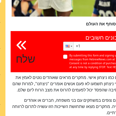
 סוחף את העולם
ונים חשובים
שלח
כן
By submitting this form and signing u
100
%
messages from HebrewNews.com at th
Consent is not a condition of purcha
at any time by replying STOP. Text HE
כמו ניצחון אישי. מחקרים מראים שאוהדים נוטים לאמץ את
ניצחון תשמעו לא פעם אנשים אומרים "ניצחנו", למרות שהם
יבה שהפסד יכול לפעמים להרוס את מצב הרוח ליום שלם.
ים צופים במשחקים עם בני משפחה, חברים או אוהדים
ה. מחקרים מצאו שתחושת השייכות הזו עשויה לתרום לרווחה
יים.