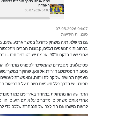
למה אנחנו כל כך אוהבים כדורגל? 
האהדה
05.07.2026 04:07
07.05.2026 04:07
סוכנויות הידיעות
גם מי שלא ראה משחק כדורגל במשך ארבע שנים, מ
ברחובות מתנופפים דגלים, קבוצות חברים מתכנסות 
אחרי שער בדקה ה־90. אז מה יש בטורניר הזה – ובספורט בכלל – שגורם לנו להיסחף כל כך?
פסיכולוגים מסבירים שהמשיכה לספורט מתחילה הרב
מסביר הפסיכולוג ד"ר דניאל וואן, שחוקר במשך עשר
מעניקה תחושה של קהילה וזהות, ומאפשרת לאנשים 
ספורט יש בדרך כלל השפעה חיובית על הבריאות הנ
התחושה הזו מתחזקת במיוחד באירועים כמו המונדיא
אחרי אותם משחקים, מדברים על אותם רגעים וחווים
לראות מישהו עם החולצה של הנבחרת שלכם כדי להר