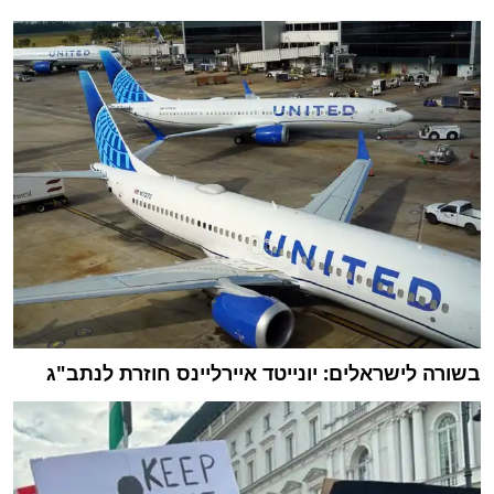
בשורה לישראלים: יונייטד איירליינס חוזרת לנתב"ג