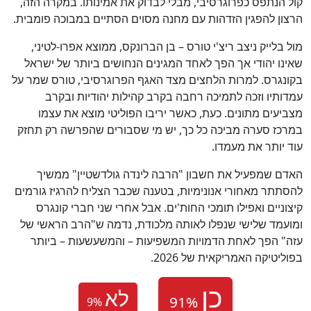
קול הנתפס כפרוגרסיבי, מבלי לבדוק את אמינותו. במקרה הזה,
הרצון להפגין הזדהות עם מחנה מסוים הסתיים במבוכה פומבית.
מול בלייק ניצב ריצ'י טורס – בן הברונקס, ממוצא אפרו-לטיני,
שאינו יהודי אך הפך לאחד המגינים הנחושים ביותר של ישראל
בקונגרס. למרות הלחצים מצד האגף הפרוגרסיבי, טורס שמר על
עמדותיו וזכה לתמיכה רחבה בקרב קהילות יהודיות ובקרב
מצביעים מתונים. כעת, כאשר יריבו הפוליטי מוצא את עצמו
במרכז סערה מביכה כל כך, יש מי שסבורים שהפרשה רק תחזק
עוד יותר את מעמדו.
האדם שמפעיל את חשבון "הרבה לינדה גולדשטיין" ממשיך
להסתתר מאחורי אנונימיות, בטענה שכבר הצליח להרגיז גורמים
קיצוניים ואפילו תומכי החות'ים. אבל אחרי שני חברי קונגרס
ומועמד שלישי שנפלו לאותה מלכודת, נדמה ש"הרב הראשי של
עזה" הפך לאחת הדמויות המשפיעות – והמשעשעות – ביותר
בפוליטיקה האמריקאית של 2026.
לא
9
%