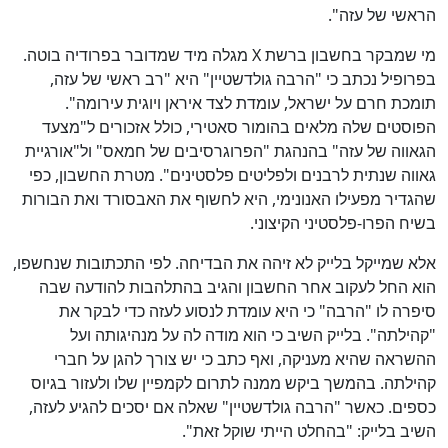
הראשי של עזה".
מי שמבקר בחשבון ברשת X מגלה מיד שמדובר בפרודיה בוטה.
בפרופיל נכתב כי "הרבה גולדשטיין" היא "רב ראשי של עזה,
תומכת חרם על ישראל, עומדת לצד איראן ויוגית עירומה".
הפוסטים שלה מלאים בהומור סאטירי, כולל אזכורים ל"מצעד
הגאווה של עזה" בהנהגת "הפרוגרסיבים של חמאס" ול"אורגיית
גאווה שנתית לרבנים ולפליטים פלסטינים". מטרת החשבון, כפי
שהגדיר מפעילו האנונימי, היא לחשוף את האבסורד ואת הבורות
בשיח הפרו-פלסטיני הקיצוני.
אלא שמייקל בלייק לא זיהה את הבדיחה. לפי התכתובות שנחשפו,
הוא החל לעקוב אחר החשבון והגיב בהתלהבות להודעה שבה
סיפרה לו "הרבה" כי היא עומדת לנסוע לעזה כדי לבקר את
"קהילתה". בלייק השיב כי הוא מודה לה על מנהיגותה ועל
ההשראה שהיא מעניקה, ואף כתב כי יש צורך להגן על חברי
קהילתה. בהמשך ביקש ממנה לתרום לקמפיין שלו ולעזור בגיוס
כספים. כאשר "הרבה גולדשטיין" שאלה אם יסכים להגיע לעזה,
השיב בלייק: "בהחלט הייתי שוקל זאת".