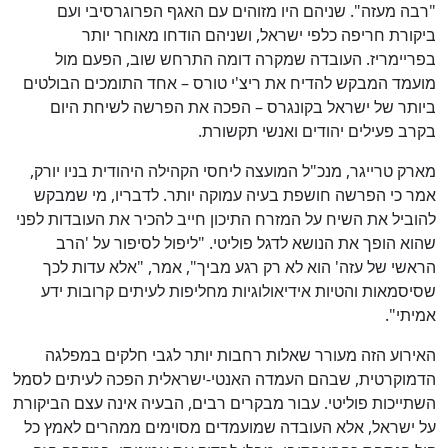
"רבה מעזה". שניהם היו מזוהים עם האגף הפרוגרסיבי ועם
ביקורת חריפה כלפי ישראל, ושניהם הודחו מאוחר יותר
בפריימריז. העובדה שמקרה דומה התרחש שוב, הפעם מול
מועמד המבקש להדיח את ריצ'י טורס – אחד התומכים הבולטים
ביותר של ישראל בקונגרס – הפכה את הפרשה לשיחת היום
בקרב פעילים יהודים ואנשי תקשורת.
כן
91
%
מארק טרייגר, מנכ"ל המועצה ליחסי הקהילה היהודית בניו יורק,
אמר כי הפרשה חושפת בעיה עמוקה יותר. לדבריו, מי שמבקש
להוביל את השיח על המזרח התיכון חייב להכיר את העובדות לפני
שהוא הופך את הנושא לדגל פוליטי. "ליפול לסיפור על 'הרב
הראשי של עזה' הוא לא רק רגע מביך", אמר, "אלא עדות לכך
שסיסמאות והטיות אידיאולוגיות מחליפות לעיתים קרובות ידע
אמיתי".
האירוע הזה מעורר שאלות רחבות יותר לגבי חלקים במפלגה
הדמוקרטית, שבהם העמדה האנטי-ישראלית הפכה לעיתים לסמל
השתייכות פוליטי. עבור מבקרים רבים, הבעיה אינה עצם הביקורת
על ישראל, אלא העובדה שמועמדים מסוימים ממהרים לאמץ כל