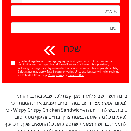
שלח
By submitting this form and signing up for texts, you consent to receive news
notification text messages from HebrewNews.com at the number provided,
including messages sent by autodialer. Consent is not a condition of purchase. Msg
& data rates may apply. Msg frequency varies. Unsubscribe at any time by replying
STOP. Text HELP for help.
Privacy Policy
&
Terms Of Use
כן
100
%
ביום ראשון, שבוע לאחר מכן, קצת לפני שבע בערב, חזרתי
למקום הפשע מצוייד עם כמה חברים רעבים. אחת המנות הכי
טובות בשולחן הייתה ה-Wispy Crispy Chicken Sandwich - כי
לפעמים כל מה שאתה באמת צריך בחיים זה עוף מטוגן טוב
ולחמניית בריוש חמאתית שתספוג את כל החטאים שלך. ירכי עוף