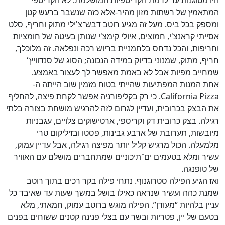
היו מטוגנות עד לרמת הקריספיות המושלמת. לא הקריספי
המתאמץ של רשתות מזון מהיר-אלא כזה שנשבר ברעש קטן
ומספק בכל ביס. מעל זה מגיע רוטב דבש־צ'ילי מתוק וחריף, סלט
אסייתי קראנצ'י, חמוצים, איולי קימצ'י שנותן בעיטה של חומציות
וחריפות, והכל נדחס בלחמניית בריוש רכה ונפלאה. זה מלוכלך,
חריף, מתוק, שמנוני בדיוק במידה הנכונה; הסוג של סנדוויץ׳
שמחייב מפיות אבל לא באמת מאפשר לך לעצור באמצע.
אחת המנות המפתיעות שהייתי בטוח מזמין שוב הייתה ה-
California Pizza. כי רק בקליפורניה אפשר לקחת פיצה, להחליף
את הבצק בכרובית, ועדיין לגרום לזה להרגיש מושחת בצורה בלתי
רגילה. בצק כרובית דק וקריספי, ארטישוקים צלויים, עגבניות
מיובשות, תערובת של ארבע גבינות, פסטו ובזיליקום טרי
מלמעלה. הכול מרגיש קליל יותר מפיצה רגילה, אבל עדיין עמוק,
עשיר ומלא בטעמים ים־תיכוניים שמתחברים מושלם עם האוויר
של טופנגה.
ואז הגיע הפילה סטרוגנוף. נתחי פילה בקר רכים בתוך רוטב
שמנת כהה ועשיר שנראה כאילו בושל במשך שעות עד שאיבד כל
עניין בלהיות “מעודן”. הפילה מוגש ברוטב עמוק, חמאתי, מלא
בטעם של יין, פטריות ובשר עם בצלי פנינה קטנים ששוחים בפנים