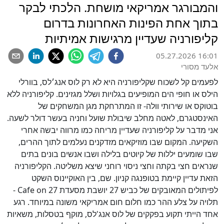
והמבורגר אמריקאי מושחת. הלכתי לבקר
בתוך אחת הפינות האחרונות בדרום
קליפורניה שעדיין מרגישות אמיתיות
05.27.2026 16:01
אלעד מסורי
לפעמים קל לשכוח שקליפורניה היא לא רק לוס אנג׳לס, בוורלי
הילס או חופי הים המופיעים בגלויות ושלל מגזינים. קליפורניה ללא
בוטוקס או שירותי וולה- זו המתרחקת מגן המשחקים של
האינסטגרם, לאטה מחלב שיבולת שועל וחניה בעשר דולר לשעה.
אני מדבר על קליפורניה שעדיין מריחה כמו מרווה יבשה אחרי
השקיעה. המקום שבו מוזיקאים מזדקנים נעלמים לתוך ההרים,
שבו שומעים יללות של קיוטים בלילה ושבו אנשים בונים בתים
שנראים חצי בקתה וחצי ניסוי רוחני שיצא משליטה. הקליפורניה
הזאת עדיין קיימת בטופנגה קניון. שם, בין האוקיינוס השקט
לפיתולים המאובקים של כביש 27 יושבת מסעדת Cafe on 27 -
תלויה על צלע ההר כמו חלום חום אמריקאי משונה במיוחד. רגע
אחד הייתי תקוע בפקקים של לוס אנג'לס, מוקף בטסלות, משאיות