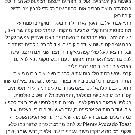
בשעות בין הערביים. אולי כי הפריים העצום והכמעט לא הגיוני של
המסעדה הזאת הכריח אותי לחזור שוב רק כדי להבין מה בדיוק
קורה כאן.
התיישבתי על בר העץ הארוך ליד המעקה, מוקף בדפנות עץ
מחוספסות ורוח קלה שמגיעה מהקניון. לגמתי כוס קפה שחור- כן,
Cafe on 27 הוא מהמקומות האחרונים האלו שעדיין אפשר לקבל
בהם אמריקנו פשוט או דריפ קופי ב- 3 דולר בלי טקסים מיותרים
ובלי הרצאות על פולי קפה מאקוודור. מצד שני, אם תרצו, יגישו
לכם גם מאצ'ה אורגנית מפוארת עם דבש מקומי, כאילו אתם
באמצע ריטריט רוחני בהרי מליבו.
קרני שמש רכות מלטפות את שולחנות העץ. ציפורים מצייצות
מתוך העצים. הכל מסביב ירוק בצורה כמעט מוגזמת, כאילו מישהו
החליט לבנות ג'ונגל קטן באמצע דרום קליפורניה. לידי, מפל מים
קטן זורם לו באיטיות מופלאה, והמחשבות? הן פשוט נעלמות.
הטלפון פתאום הפסיק לעניין. המוח הופך לספוג שרק רוצה לספוג
עוד- עוד ריחות של אקליפטוס, עוד רעש של רוח בין העלים, עוד
כמה רגעים שבהם העולם מרגיש איטי יותר. ואז הגיע האוכל: ה-
Plenty Avocado Toast על לחם מחמצת פחם שחור כמו סלע
וולקני, מכוסה אבוקדו מעוך, עגבניות שרי צלויות, זרעי שומר, שמן