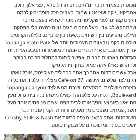
מכוסות בצמחיית בר ים־תיכונית, חרדל פראי, עצי אלון, דולב
אמריקאי, יוקה ועצי אגוז שחור. באביב הכל הופך ירוק לכמה
רגעים קצרים לפני שקליפורניה נזכרת שהיא בעצם מדבר
שהתחפש לגן עדן. מעל ההרים חגים נצים כמעט בלי הפסקה,
איילים מופיעים בין השיחים בשעת בין ערביים. בלילה הקויוטים
שולטים בקניון ובאזורים העמוקים יותר של Topanga State Park
עדיין מסתובבים אריות הרים -באחת משמורות הטבע העירוניות
הגדולות בארצות הברית. אפשר לצאת למסלול הליכה בבוקר
ולהרגיש כאילו אתה עמוק בתוך ניו מקסיקו.
אבל עשרים דקות אחר כך אתה כבר ליד האוקיינוס, אוכל טאקו
דגים לצד גולשים. איכשהו Cafe on 27 מצליחה ללכוד את כל זה
בצורה מושלמת. המסעדה יושבת ממש לצד Topanga Canyon
Boulevard, תלויה על צלע ההר כאילו מישהו בנה בית גדול מעץ
התייאש באמצע והפך אותו לבית קפה. עצים מטפסים אחד מעל
השני, צמחים נשפכים מהמעקים ורוחות הקניון עוברות בין
השולחנות. אתה כמעט מצפה לראות את Crosby, Stills & Nash
יושבים בפינה ומתווכחים על אבוקדו טוסט.