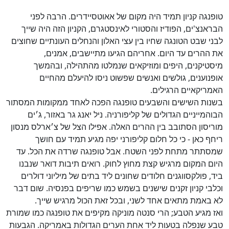
טופנגה קניון תמיד היה מקום של אאוטסיידרים. הרבה לפני
הבראנצ'ים, הפודיז והסטורי לאינסטגרם, הקניון הזה היה שייך
לבני שבט הטונגה שחיו בין עצי האלון והנחלים העונתיים שחוצים
את ההרים עד היום. אחריהם הגיעו מתיישבים, אמנים,
מיסטיקנים, היפים ומוזיקאים שנמלטו מהתהילה, ובהמשך
אופנוענים, גולשים ואנשים שפשוט ניסו להיעלם מהחיים
האמריקאיים הרגילים.
בשנות השישים והשבעים טופנגה הפכה לאחד ממקומות המסתור
הבוהמייניים הגדולים של קליפורניה. ניל יאנג גר באזור, ג׳ים
מוריסון הסתובב בין ההרים האלה. אפילו הצל של צ׳ארלס מנסון
ריחף כאן - כי כל חלום קליפורני יפה מגיע תמיד עם חושך
שמסתתר מתחת לפני השטח. אבל טופנגה שרדה את הכל. עד
היום המקום מרגיש קצת מחוץ לחוק. רואים תיבות דואר שנבנו
ביד, פולקסווגנים חלודים שחונים ליד בתים של מיליוני דולרים
וכלבי קניון זקנים שישנים בשמש כמו שריפים בפנסיה. שום דבר
לא באמת מתאים אחד לשני, ובכל זאת הכול מרגיש שייך.
ואז מגיע הטבע; הרי סנטה מוניקה מקיפים את טופנגה כמו שמורת
טבע שנפלה בטעות ליד אחת הערים הגדולות באמריקה. הגבעות