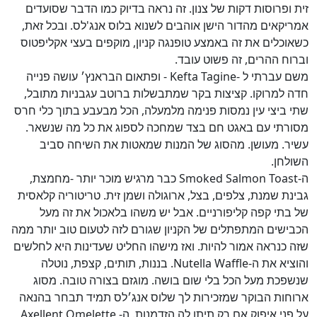
זית ופרוסות דקות של צנון. זה נראה בדיוק כמו הדבר שסועדים
אמריקאים מהדור הישן אוהבים לשנוא בלוס אנג'לס. ובכל זאת,
כשאוכלים את זה באמצע טופנגה קניון, מוקפים בעצי אקליפטוס
וברוח ההרים, זה פשוט עובד.
משם עברתי ל -Kefta Tagine - ופתאום הבראנץ׳ עושה פנייה
חדה למרוקו. קציצות בקר שמתבשלות ברוטב עגבניות מתובל,
שתי ביצי עין נמסות פנימה מלמעלה, הכל מבעבע בתוך כלי חרס
מסורתי עם באגט חם בצד שמחכה לספוג את כל מה שנשאר.
עשיר. מעושן. מהסוג של המנות שמאטות את השיחה סביב
השולחן.
ה-Smoked Salmon Toast כבר מרגיש מוכר יותר -מחמצת,
גבינת שמנת, צלפים, בצל, ארוגולה ושמן זית. טריטוריה קלאסית
של בתי קפה קליפורניים. אבל יש משהו בלאכול את זה מעל
הכבישים המתפתלים של הקניון שגורם לזה לטעום טוב יותר ממה
שזה כנראה אמור להיות. ואז מישהו החליט שעדינות היא לחלשים
והוציא את ה-Nutella Waffle. בננות, תותים, קצפת, נוטלה
שנשפכת מעל הכל בלי שום בושה. מוגזם בצורה טובה. מסוג
ארוחות הבוקר שמזכירות לך שלוס אנג׳לס תמיד תבחר בהנאה
על פני איפוק אם רק תיתן לה הזדמנות. ה- Axellent Omelette