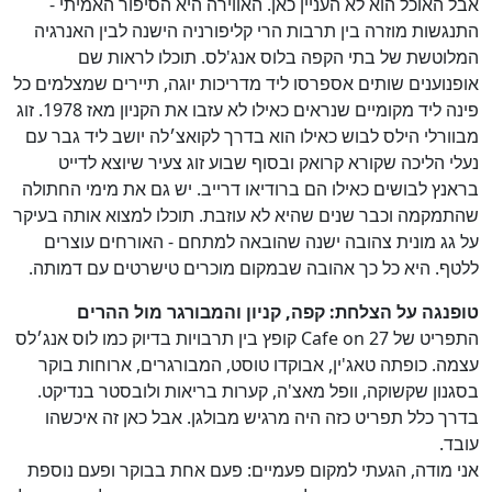
אבל האוכל הוא לא העניין כאן. האווירה היא הסיפור האמיתי -
התנגשות מוזרה בין תרבות הרי קליפורניה הישנה לבין האנרגיה
המלוטשת של בתי הקפה בלוס אנג'לס. תוכלו לראות שם
אופנוענים שותים אספרסו ליד מדריכות יוגה, תיירים שמצלמים כל
פינה ליד מקומיים שנראים כאילו לא עזבו את הקניון מאז 1978. זוג
מבוורלי הילס לבוש כאילו הוא בדרך לקואצ׳לה יושב ליד גבר עם
נעלי הליכה שקורא קרואק ובסוף שבוע זוג צעיר שיוצא לדייט
בראנץ לבושים כאילו הם ברודיאו דרייב. יש גם את מימי החתולה
שהתמקמה וכבר שנים שהיא לא עוזבת. תוכלו למצוא אותה בעיקר
על גג מונית צהובה ישנה שהובאה למתחם - האורחים עוצרים
ללטף. היא כל כך אהובה שבמקום מוכרים טישרטים עם דמותה.
טופנגה על הצלחת: קפה, קניון והמבורגר מול ההרים
התפריט של Cafe on 27 קופץ בין תרבויות בדיוק כמו לוס אנג׳לס
עצמה. כופתה טאג'ין, אבוקדו טוסט, המבורגרים, ארוחות בוקר
בסגנון שקשוקה, וופל מאצ'ה, קערות בריאות ולובסטר בנדיקט.
בדרך כלל תפריט כזה היה מרגיש מבולגן. אבל כאן זה איכשהו
עובד.
אני מודה, הגעתי למקום פעמיים: פעם אחת בבוקר ופעם נוספת