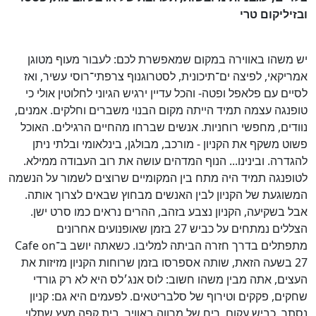
ובזיליקום טרי
יש משהו באווירה במקום שמאפשרת לכם: לעבור מעוף מטוגן
אמריקאי, לפיצה ים־תיכונית, לסטרוגנוף צרפתי־רוסי עשיר, ואז
לסיים עם פלאפל ופטה- והכל עדיין ירגיש הגיוני לחלוטין אולי כי
טופנגה עצמה תמיד הייתה מקום הבנוי משברים וחלקים. אמנים,
נוודים, מחפשי רוחניות. אנשים שברחו מהחיים הרגילים. האוכל
פשוט משקף את הקניון - מורכב, מבולגן, בינלאומי ובלתי ניתן
להגדרה. ובינינו... הנוף המדהים עושה את רוב העבודה ממילא.
לטופנגה תמיד היה מתח בין המקומיים שרוצים לשמור על הנשמה
המשוגעת של הקניון לבין האנשים מבחוץ שבאים לצרוך אותה.
אבל בשקיעה, הקניון נצבע בזהב, ההרים נראים כמו סרט ישן.
הצללים נמתחים על כביש 27 בזמן שאופנועים אחרונים
מתפתלים בדרך חזרה הביתה למליבו. כשאתה יושב ב־Cafe on
27 בשעה הזאת, שותה אספרסו בזמן שרוחות הקניון מזיזות את
העצים, אתה מבין משהו חשוב: לוס אנג׳לס היא לא רק גורדי
שחקים, פקקים וטירוף של סלבריטאים. לפעמים היא גם: קניון
נסתר, כביש עקום, ריח של מרווה באוויר, בית קפה מעץ שתלוי