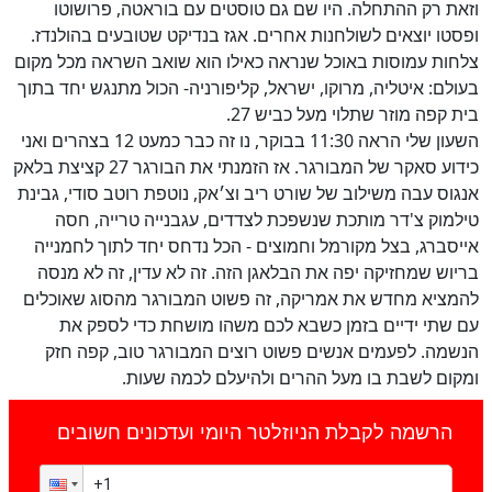
וזאת רק ההתחלה. היו שם גם טוסטים עם בוראטה, פרושוטו
ופסטו יוצאים לשולחנות אחרים. אגז בנדיקט שטובעים בהולנדז.
צלחות עמוסות באוכל שנראה כאילו הוא שואב השראה מכל מקום
בעולם: איטליה, מרוקו, ישראל, קליפורניה- הכול מתנגש יחד בתוך
בית קפה מוזר שתלוי מעל כביש 27.
השעון שלי הראה 11:30 בבוקר, נו זה כבר כמעט 12 בצהרים ואני
כידוע סאקר של המבורגר. אז הזמנתי את הבורגר 27 קציצת בלאק
אנגוס עבה משילוב של שורט ריב וצ׳אק, נוטפת רוטב סודי, גבינת
טילמוק צ'דר מותכת שנשפכת לצדדים, עגבנייה טרייה, חסה
אייסברג, בצל מקורמל וחמוצים - הכל נדחס יחד לתוך לחמנייה
בריוש שמחזיקה יפה את הבלאגן הזה. זה לא עדין, זה לא מנסה
להמציא מחדש את אמריקה, זה פשוט המבורגר מהסוג שאוכלים
עם שתי ידיים בזמן כשבא לכם משהו מושחת כדי לספק את
הנשמה. לפעמים אנשים פשוט רוצים המבורגר טוב, קפה חזק
ומקום לשבת בו מעל ההרים ולהיעלם לכמה שעות.
הרשמה לקבלת הניוזלטר היומי ועדכונים חשובים