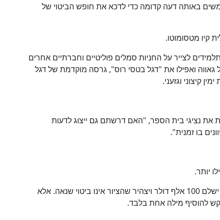
שים באותה דעה קדומה כדי לדכא את חופש הביטוי של
 קיו מטסומוטו.
ידים לצייר על החניות סמלים פוליטיים וחברתיים אחרים
גאווה ואפילו את "דגל בטסי רוס", גרסה מוקדמת של דגל
לא
75
%
ן קיצוני וגזעני.
את נציגי בית הספר, "האם דרשתם גם ייצוג לדעות
נים בו זמנית".
 יותר.
בתחילת 2025 כבר הושגה טיוטת הסכם: בית הספר ישלם 100 אלף דולר ויצהיר שהציור אינו ביטוי שנאה. אלא
ש להוסיף מילה אחת בלבד.