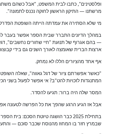
ופלסטינים", כתבו לבית המשפט, "אבל כשהם משתמ
מרשתנו — התיקון הראשון לחוקה נכנס לתמונה".
מי שלא הסתירה את עמדתה הייתה השופטת הפדרלית
במהלך הדיונים התברר שבית הספר אפשר בעבר לתלמ
— בהם אגרוף של תנועת "חיי שחורים נחשבים", דגל 
ארצות הברית שאומצה לאורך השנים גם בידי קבוצות ימי
אף אחד מהציורים הללו לא נמחק.
"כאשר אפשרתם ציור של דגל גאווה", שאלה השופטת 
המתנגדות לזכויות להט"ב? אי אפשר לפעול בשני הכיוו
המסר שלה היה ברור: תגיעו להסדר.
אבל אז הגיע הרגע שהפך את כל הפרשה לטעונה אפילו
שבמרץ חזר בו המחוז מהנוסח שכבר סוכם — והתעק