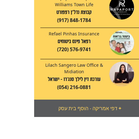
Williams Town Life
קבוצת נדל"ן רפפורט
(917) 848-1784
Refael Pinhas Insurance
רפאל פינס ביטוחים
(720) 576-9741
Lilach Sangero Law Office &
Midiation
עורכת דין לילך סנג'רו - ישראל
(054) 216-0881
+
דפי אמריקה - הוסף בית עסק