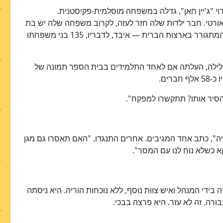
"ג'יין חאן", גדלה במשפחה מוסלמית-פקיסטנית.
אורטי. חבר ילדות שלה חזר לעזה, לקרוב משפחה שלה יש בת
זוג פלסטינית, וחבר משפחה נוסף — פליט פלסטיני המתגורר בארצות הברית — איבד, לדבריו, 135 בני משפחתו
2024, מעט אחרי עשר בלילה, העלתה אם לאחד התלמידים בבית הספר תמונה של
רים.
הסיר אותו? תתקשרו למפקח".
יה", כתב אחד המגיבים. אחרים התנגדו. "האם תאסרו גם מגן
א כשלא נוח לנו עם המסר".
ידי המנהל ואיש צוות נוסף, ללא נוכחות הוריה. היא ניסתה
רה. זה לא עזר. היא פרצה בבכי.