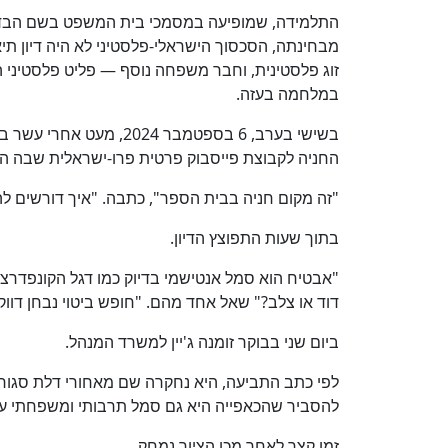
התלמידה, שמופיעה במסמכי בית המשפט בשם הבדוי 
מבחינתה, הסכסוך הישראלי-פלסטיני לא היה דיון תי
במלחמה בעזה.
בשישי בערב, 6 בספטמבר 
החניה לקבוצת פייסבוק פרטית פרו-ישראלית שבה היו כ-58 אלף חב
"זה מקום חניה בבית הספר", כתבה. "איך דורשים ל
בתוך שעות התפוצץ הדיון.
"אבטיח הוא סמל אנטישמי בדיוק כמו דגל הקונפדרצ
דוד או צלב?" שאל אחד מהם. "חופש ביטוי נבחן דווק
ביום שני בבוקר זומנה ג'יין למשרד המנהל.
לפי כתב התביעה, היא נחקרה שם מאחורי דלת סגורה ב
להסביר שהכאפייה היא גם סמל תרבותי ומשפחתי עבו
זמן קצר לאחר מכן הציור נמחק.