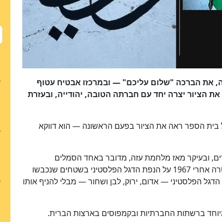
ה, את הברכה "שלום עליכם" — ובמרכזו אבטיח עטוף
ת הציור יצרה יחד עם חברתה הטובה, יהודייה, ובעזרת
 בית הספר ראה את הציור בפעם הראשונה — הוא דווקא
רים, ובעיקר מאז מלחמת עזה, מדובר באחד הסמלים
הפוליטיים הטעונים ביותר בעולם. לאחר שישראל אסרה אחרי 1967 על הנפת הדגל הפלסטיני בשטחים שנכבשו
גל הפלסטיני — אדום, ירוק, לבן ושחור — מבלי להניף אותו
יוחד ברשתות החברתיות ובקמפוסים בארצות הברית.