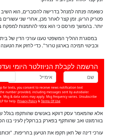
כשאמה פנתה למנהל בדרישה להסברים, הוא השיב ש
פטריק הריגן. זמן קצר לאחר מכן, אחרי שני עשורים 
יותר. בהמשך פורסם כי הוא צפוי להתמנות למפקח ב
במסגרת ההליך המשפטי טענו עורכי הדין של בית
הרשמה לקבלת הניוזלטר היומי ועדכ
p for texts, you consent to receive news notification text
e number provided, including messages sent by autodialer.
se. Msg & data rates may apply. Msg frequency varies. Unsubscribe
LP for help.
Privacy Policy
&
Terms Of Use
אלא שהמאמר עסק דווקא באנשים שהותקפו בגלל שח
בוורמונט ואב שהותקף בפארק בברוקלין לעיני בנו הפ
עורכי דינה של חאן תקפו את הטיעון בחריפות. "זכו