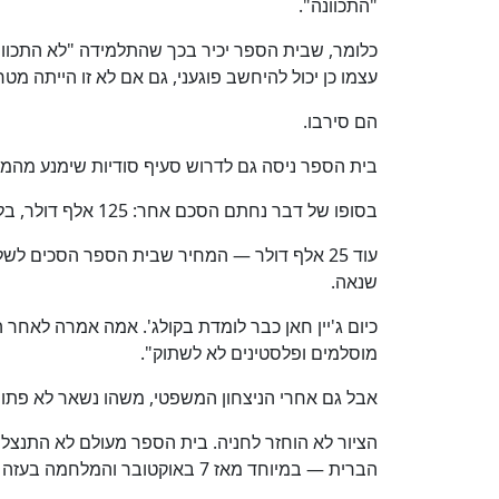
"התכוונה".
כלומר, שבית הספר יכיר בכך שהתלמידה "לא התכוונ
עצמו כן יכול להיחשב פוגעני, גם אם לא זו הייתה מט
הם סירבו.
בית הספר ניסה גם לדרוש סעיף סודיות שימנע מהמ
בסופו של דבר נחתם הסכם אחר: 125 אלף דולר, בלי התנצלות, בלי הודאה באחריות ובלי הסכם שתיקה.
עוד 25 אלף דולר — המחיר שבית הספר הסכים ל
שנאה.
כיום ג'יין חאן כבר לומדת בקולג'. אמה אמרה לאחר
מוסלמים ופלסטינים לא לשתוק".
אבל גם אחרי הניצחון המשפטי, משהו נשאר לא פתור
הציור לא הוחזר לחניה. בית הספר מעולם לא התנצל ב
הברית — במיוחד מאז 7 באוקטובר והמלחמה בעזה — רק החריף עוד יותר.