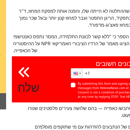
ההחלטה לא הייתה שלו, והפנה אותה למפקח המחוז, ד"ר
בתפקיד, הריגן התפטר ועבר למחוז קטן יותר ובעל שכר נמוך
מחוז פאצ'וג-מדפורד.
 הספר כי "ללא קשר לכוונת התלמידה, המסר נתפס כאנטישמי
וכביטוי תמיכה בארגון טרור". כדי לחזק את הטענה הציגו מאמר של הרדיו הציבורי האמריקאי NPR על ההיסטוריה
של הכאפייה.
ונים חשובים
שלח
By submitting this form and signing u
messages from HebrewNews.com at th
Consent is not a condition of purcha
at any time by replying STOP. Text HE
בשו כאפייה — בהם שלושה צעירים פלסטינים שנורו
עוט.
תם של הנתבעים להזדהות עם מי שתוקפים מוסלמים