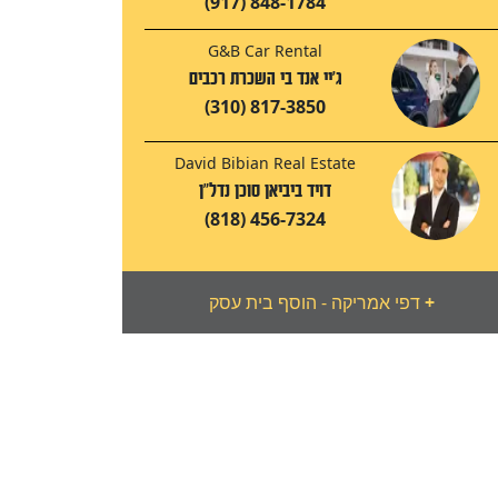
(917) 848-1784
G&B Car Rental
ג'יי אנד בי השכרת רכבים
(310) 817-3850
David Bibian Real Estate
דויד ביביאן סוכן נדל"ן
(818) 456-7324
+
דפי אמריקה - הוסף בית עסק