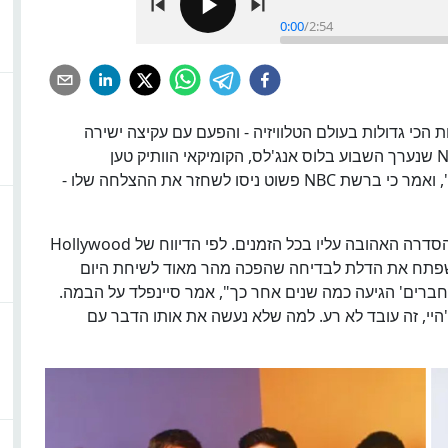
0:00
/
2:54
הכי גדולות בעולם הטלוויזיה - והפעם עם עקיצה ישירה
ל'חברים'. במהלך הופעה בפסטיבל Netflix Is a Joke שנערך השבוע בלוס אנג'לס, הקומיקאי הוותיק טען
שהסיטקום המצליח נולד למעשה בהשראת 'סיינפלד', ואמר כי ברשת NBC פשוט ניסו לשחזר את ההצלחה שלו -
הכול התחיל כשסיינפלד שאל את הקהל מה לדעתם הסדרה האהובה עליו בכל הזמנים. לפי הדיווח של Hollywood
, מה שפתח את הדלת לבדיחה שהפכה מהר מאוד לשיחת היום
"הסדרה שלי עלתה ב-1989 או 1990, ואז 'חברים' הגיעה כמה שנים אחר כך", אמר סיינפלד על הבמה.
לי ואמרו: 'היי, זה עובד לא רע. למה שלא נעשה את אותו הדבר עם