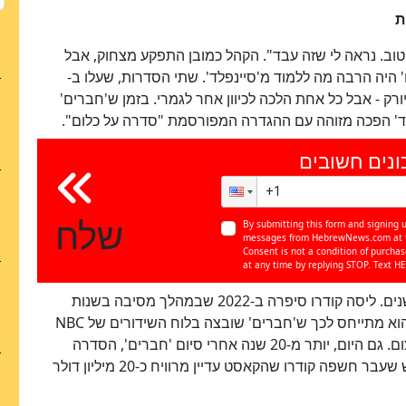
ת
 טוב. נראה לי שזה עבד". הקהל כמובן התפקע מצחוק, אבל
יה הרבה מה ללמוד מ'סיינפלד'. שתי הסדרות, שעלו ב-
ה בניו יורק - אבל כל אחת הלכה לכיוון אחר לגמרי. בזמן ש'חברים'
לד' הפכה מזוהה עם ההגדרה המפורסמת "סדרה על כלום".
ונים חשובים
כן
100
%
שלח
By submitting this form and signing u
messages from HebrewNews.com at th
Consent is not a condition of purcha
at any time by replying STOP. Text HE
ההשוואה בין שתי הסדרות מלווה את הכוכבים כבר שנים. ליסה קודרו סיפרה ב-2022 שבמהלך מסיבה בשנות
ה-90 סיינפלד ניגש אליה ואמר לה "על לא דבר", כשהוא מתייחס לכך ש'חברים' שובצה בלוח השידורים של NBC
מיד אחרי 'סיינפלד' - מה שעזר לה להיחשף לקהל עצום. גם היום, יותר מ-20 שנה אחרי סיום 'חברים', הסדרה
ממשיכה להכניס לכוכבים סכומים אדירים. רק בחודש שעבר חשפה קודרו שהקאסט עדיין מרוויח כ-20 מיליון דולר