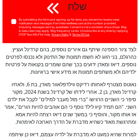
שלח
By submitting this form and signing up for texts, you consent to receive news
notification text messages from HebrewNews.com at the number provided,
including messages sent by autodialer. Consent is not a condition of purchase. Msg
& data rates may apply. Msg frequency varies. Unsubscribe at any time by replying
STOP. Text HELP for help.
Privacy Policy
&
Terms Of Use
לצד ציור הספינה שיתף גם איורים נוספים, בהם קרדינל ועציץ.
כהרגלם, בני הזוג לא חשפו תמונות של התינוק ולא נכנסו לפרטים
נוספים. דיאז ומאדן ידועים בכך שהם שומרים בקנאות על פרטיות
ילדיהם ולא משתפים תמונות או מידע אישי בראיונות.
נאוטס מצטרף לאחותו רדיקס ווילדפלאוור מאדן, בת 6, ולאחיו
כן
100
%
קרדינל מאדן, בן 2. אחרי לידתו של קרדינל בשנת 2024, מקור
סיפר כי השניים הרגישו "ברי מזל מעבר למילים" לקבל את ילדם
השני. "הם תמיד קיוו לילד נוסף כי הם אוהבים להיות הורים", אמר
אז אותו מקור, והוסיף כי במשך שנים דיאז רצתה להיות אמא
ומתרגשת מאוד כשהיא מדברת על הדרך הארוכה לאימהות.
למרות שהיא כמעט לא מדברת על ילדיה עצמם, דיאז כן שיתפה