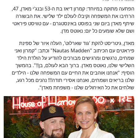
הפתעה מתוקה במיוחד: קמרון דיאז בת ה-53 ובנג'י מאדן, 47,
הרחיבו את המשפחה וקיבלו לעולם ילד שלישי. את הבשורה
שיתף מאדן ביום שני בפוסט באינסטגרם - עם טוויסט פיראטי
ושם שלא שומעים כל יום: נאוטס מדן.
מאדן, גיטריסט להקת 'גוד שארלוט', העלה איור של ספינת
פיראטים עם הכיתוב "Nautas Madden" וכתב: "קמרון ואני
שמחים, נרגשים ומרגישים מבורכים להודיע על הולדת הילד
השלישי שלנו, נאוטס מאדן. ברוך הבא לעולם, בן!!". בהמשך
הוסיף: "אנחנו אוהבים את החיים עם המשפחה שלנו - הילדים
שלנו בריאים ושמחים, ואנחנו אסירי תודה!!! נהנים מכל רגע,
שולחים את כל האיחולים שלנו - משפחת מאדן".