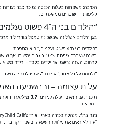
הסיבה: משפחות בעלות הכנסה נמוכה כבר נעזרות בת
קליפורניה ושוברים ממשלתיים.
“הילדים בני ה־4 פשוט נעלמים”
בגן הילדים אנג'לינה שבשכונת טמפל בודרי ליד מרכ
“הילדים בני ה־4 פשוט נעלמים,” היא מספרת.
בשנה שעברה ציפתה ש־10 בוגרי
לרחוב. השנה נרשמו 49 ילדים בלבד – ירידה משיא של 58.
“נלחמנו על כל אחד,” אמרה. “לא קיבלנו זמן להיערך
עלות עצומה – וההשפעה האמית
תוכנית גני המעבר עולה למדינה
3.7 מיליארד דולר בשנה
במלואה.
נינה בת'י, מנהלת בכירה בארגון EveryChild California, מזהירה כי המשבר רק בתחילתו:
“עוד לא ראינו את מלוא ההשפעה. בשנה הקרובה נראה