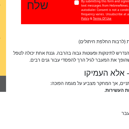
שלח
By submitting this form and signin
text messages from HebrewNews.c
autodialer. Consent is not a cond
frequency varies. Unsubscribe at a
Policy
&
Terms Of Use
ות (לרבות החלפת חיתולים)
נדרש לתינוקות ופעוטות גבוה בהרבה. גננת אחת יכולה לטפל
לא
 אלא העמיקו
100
%
ניים, אך המחקר מצביע על מגמה הפוכה:
ת העשירות
.