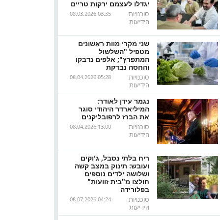
יגדלו לעצמם ירקות טריים
סוכנויות
08.03.2026 03:35
הידיעות
שני מקרי מוות ראשונים
מטפיל "השלשול
המתפרץ"; אלפים נדבקו
והחסה נבדקת
סוכנויות
08.04.2026 05:28
הידיעות
נגמר עידן לאודר:
המיליארדר היהודי סוגר
את הברז לרפובליקנים
סוכנויות
08.04.2026 13:00
הידיעות
ריח בלתי נסבל, ג'וקים
ועובש: תינוק במצב קשה
ושלושה ילדים נוספים
חולצו מ"בית זוועות"
בפלורידה
סוכנויות
08.07.2026 04:24
הידיעות