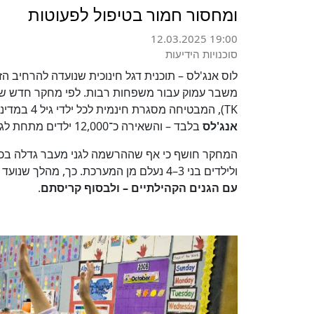
ומחסור חמור בטיפול לפעוטות
12.03.2025 19:00
סוכנויות הידיעות
לוס אנג'לס – תוכנית דגל חינוכית שנועדה להרחיב ה
משבר עמוק עבור משפחות רבות. לפי מחקר חדש של
TK), המבטיחה מסגרת חינמית לכל ילדי גיל 4 במדינה, הובילה לסגירתם של
אנג'לס
בלבד – והשאירה כ־12,000 ילדים מתחת לגיל 4 ללא מענה.
ולילדים בני 3–4 נעלם מן המערכת. כך, מהלך שנועד להגביר שוויון חינוכי יצר אפקט בלתי מתוכנן:
עם הגנים הקהילתיים – ולבסוף קריסתם
.