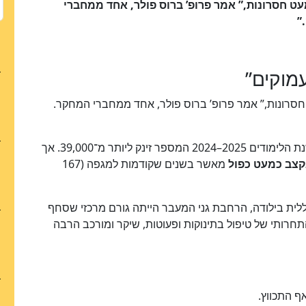
ט חסרונות,” אמר פרופ’ ברוס פולר, אחד ממחברי
”
עמוקים”
חסרונות,” אמר פרופ’ ברוס פולר, אחד ממחברי המחקר.
בשנת 2019 נרשמו כ־26,500 ילדים לגן מעבר. עד שנת הלימודים 2025–2024 המספר זינק ליותר מ־39,000. אך
קצב כמעט כפול
מאשר בשנים שקודמות למגפה (167
לית בילודה, הרחבת גני המעבר הייתה גורם מרכזי שסחף
לשוק התחרותי של טיפול בתינוקות ופעוטות, שיקר ומורכב הרבה
ף התכווץ.