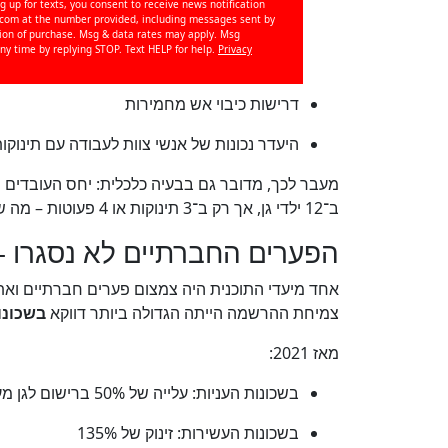
g up for texts, you consent to receive news notification
om at the number provided, including messages sent by
ition of purchase. Msg & data rates may apply. Msg
ny time by replying STOP. Text HELP for help.
Privacy
דרישות כיבוי אש מחמירות
היעדר נכונות של אנשי צוות לעבודה עם תינוק
מעבר לכך, מדובר גם בבעיה כלכלית: יחס העובדים ה
ב־12 ילדי גן, אך רק ב־3 תינוקות או 4 פעוטות – מה שהופך את המעבר לגיל הרך להפסדי עבור גנים רבים.
הפערים החברתיים לא נסגרו –
אחד מיעדי התוכנית היה צמצום פערים חברתיים ואת
צמיחת ההרשמה הייתה הגדולה ביותר דווקא
בשכונו
מאז 2021:
בשכונות העניות: עלייה של 50% ברישום לגן מעבר
בשכונות העשירות: זינוק של 135%