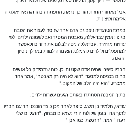
לא
לחלוטין — חיוך קטן, מדליות ספורט, פנים של תלמיד תיכון.
74
%
אבל מאחורי החזות הזו, כך נראה, התפתחה בהדרגה אידיאולוגיה
אלימה וקיצונית.
במרכז הטרגדיה ניצב גם אדם אחד שניסה לעצור את הטבח
בגופו: אמין עבדאללה, מאבטח המסגד ואב לשמונה ילדים. לפי
עדויות מהזירה, עבדאללה ניסה לבלום את היורים ולאפשר
למתפללים ולילדים להימלט. הוא נורה למוות במהלך ניסיון
ההגנה.
חבריו סיפרו שהיה אדם שקט וחייכן, כזה שתמיד קיבל אנשים
בחום בכניסה למסגד. "הוא לא היה רק מאבטח", אמר אחד
ממכריו. "הוא היה הלב של המקום."
בתוך המבנה הסתתרו באותם רגעים עשרות ילדים.
עודאי, תלמיד בן תשע, סיפר לאחר מכן כיצד הוכנס יחד עם חבריו
לתוך ארון בזמן שקולות הירי נשמעים מבחוץ. "הרגליים שלי
רעדו," אמר. "הרגשתי כמו אבן."