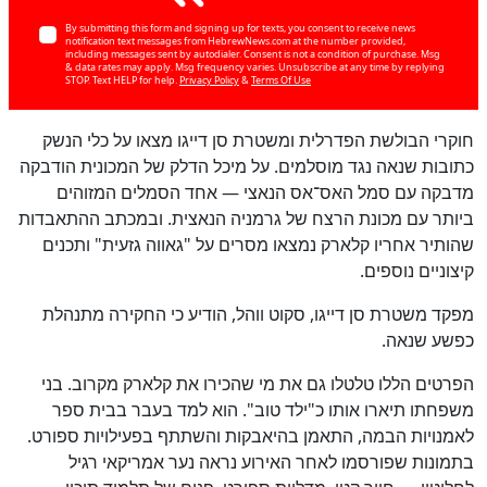
By submitting this form and signing up for texts, you consent to receive news
notification text messages from HebrewNews.com at the number provided,
including messages sent by autodialer. Consent is not a condition of purchase. Msg
& data rates may apply. Msg frequency varies. Unsubscribe at any time by replying
STOP. Text HELP for help.
Privacy Policy
&
Terms Of Use
חוקרי הבולשת הפדרלית ומשטרת סן דייגו מצאו על כלי הנשק
כתובות שנאה נגד מוסלמים. על מיכל הדלק של המכונית הודבקה
מדבקה עם סמל האס־אס הנאצי — אחד הסמלים המזוהים
ביותר עם מכונת הרצח של גרמניה הנאצית. ובמכתב ההתאבדות
שהותיר אחריו קלארק נמצאו מסרים על "גאווה גזעית" ותכנים
קיצוניים נוספים.
מפקד משטרת סן דייגו, סקוט ווהל, הודיע כי החקירה מתנהלת
כפשע שנאה.
הפרטים הללו טלטלו גם את מי שהכירו את קלארק מקרוב. בני
משפחתו תיארו אותו כ"ילד טוב". הוא למד בעבר בבית ספר
לאמנויות הבמה, התאמן בהיאבקות והשתתף בפעילויות ספורט.
בתמונות שפורסמו לאחר האירוע נראה נער אמריקאי רגיל