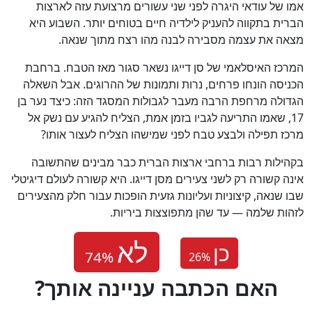
אמו של עודאי היגרה לפני שני עשורים מרצועת עזה לארצות
הברית בתקווה להעניק לילדיה חיים בטוחים יותר. השבוע היא
מצאה את עצמה מסבירה לבנה מהו רצח מתוך שנאה.
המרכז האיסלאמי של סן דייגו נשאר סגור מאז הטבח. ברחבת
הכניסה הונחו פרחים, נרות ותמונות של ההרוגים. אבל השאלה
הגדולה מרחפת הרבה מעבר לגבולות המסגד הזה: כיצד נער בן
17, שאמו התריעה לגביו בזמן אמת, הצליח להגיע עם נשק אל
מרכז תפילה ולבצע טבח לפני שמישהו הצליח לעצור אותו?
בקהילות רבות ברחבי ארצות הברית כבר מבינים שהתשובה
אינה קשורה רק לשני צעירים מסן דייגו. היא קשורה לעולם דיגיטלי
שבו שנאה, קיצוניות ועליונות גזעית הופכות עבור חלק מהצעירים
לזהות שלמה — עד שהן מתפוצצות ביריות.
כן
26
%
?האם הכתבה עניינה אותך