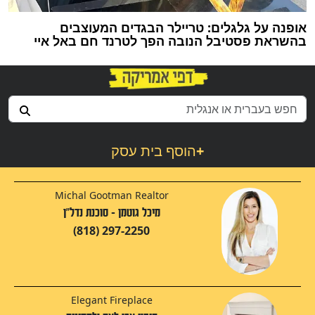
אופנה על גלגלים: טריילר הבגדים המעוצבים
בהשראת פסטיבל הנובה הפך לטרנד חם באל איי
+
הוסף בית עסק
Michal Gootman Realtor
מיכל גוטמן - סוכנת נדל"ן
(818) 297-2250
Elegant Fireplace