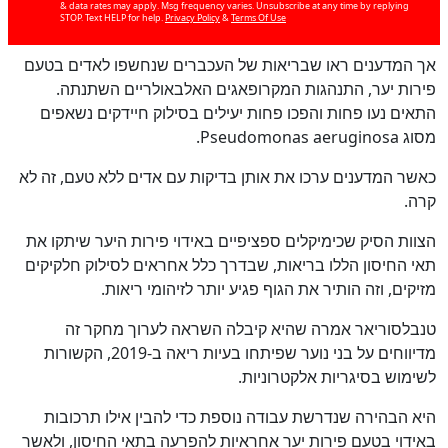
& data rates may apply. Msg frequency varies. Unsubscribe at any time by replying
STOP. Text HELP for help.
Privacy Policy
&
Terms Of Use
אך המדענים ראו שבריאות של העכברים שנחשפו לאדים בטעם
פירות יער, התנהגות המקרופאגים האלבאולריים השתנתה.
כן
התאים נעו פחות והפכו פחות יעילים בסילוק חיידקים נשאפים
100
%
מסוג Pseudomonas aeruginosa.
כאשר המדענים ערכו את אותן בדיקות עם אדים ללא טעם, זה לא
קרה.
הצוות הסיק שכימיקלים ספציפיים באידוי פירות היער שיתקו את
תאי החיסון הללו בריאות, שבדרך כלל אחראים לסילוק חלקיקים
מזיקים, וזה הותיר את הגוף פגיע יותר לזיהומי ריאות.
טנבלסוריאר אמרה שהיא קיבלה השראה לערוך מחקר זה
מדיווחים על בני נוער שפיתחו בעיות ריאה ב-2019, הקשורות
לשימוש בסיגריות אלקטרוניות.
היא הבהירה שנדרשת עבודה נוספת כדי להבין אילו תרכובות
באידוי בטעם פירות יער אחראיות להפרעה בתאי החיסון, ולאשר