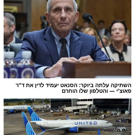
השתיקה עלתה ביוקר: הסנאט יעמיד לדין את ד"ר
פאוצ'י — והטלפון שלו הוחרם