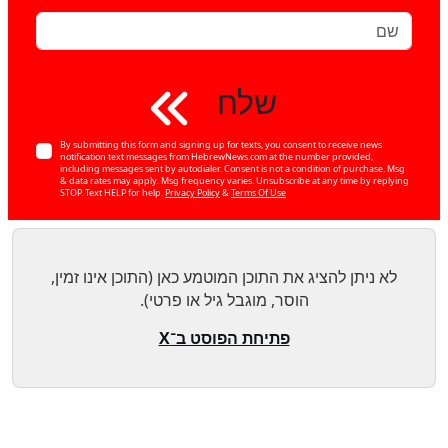
שלח
By submitting this form and signing up for texts, you consent to receive news
notification text messages from HebrewNews.com at the number provided,
including messages sent by autodialer. Consent is not a condition of purchase. Msg
& data rates may apply. Msg frequency varies. Unsubscribe at any time by replying
לא
STOP. Text HELP for help.
Privacy Policy
&
Terms Of Use
80
%
לא ניתן להציג את התוכן המוטמע כאן (התוכן אינו זמין,
הוסר, מוגבל גיל או פרטי).
פתיחת הפוסט ב־X