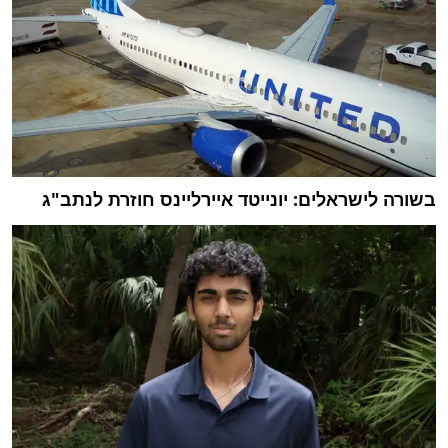
בשורה לישראלים: יונייטד איירליינס חוזרת לנתב"ג