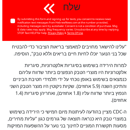
שלח
By submitting this form and signing up for texts, you consent to receive news
notification text messages from HebrewNews.com at the number provided,
including messages sent by autodialer. Consent is not a condition of purchase. Msg
& data rates may apply. Msg frequency varies. Unsubscribe at any time by replying
STOP. Text HELP for help.
Privacy Policy
&
Terms Of Use
"עלינו להישאר מחויבים למאמצי בריאות הציבור כדי להבטיח
שכל בני הנוער יוכלו לחיות חיים בריאים וללא טבק", הוסיפה.
למרות הירידה בשימוש בסיגריות אלקטרוניות, סיגריות
אלקטרוניות היו מוצרי הטבק הנפוצים ביותר שדווח עליהם
כנמצאים בשימוש באופן נוכחי על ידי תלמידי חטיבת הביניים
והתיכון השנה (5.9 אחוזים). שקיות ניקוטין היו מוצר הטבק השני
כן
100
%
הנפוץ ביותר שדווח עליו (1.8 אחוזים), ואחריהן סיגריות (1.4
אחוזים).
ה-CDC מציין בהודעה לעיתונות מיום חמישי כי הירידה בשימוש
במוצרי טבק היא כנראה תוצאה של גורמים כגון "עליות מחירים,
מסעות תקשורת המוניים לחינוך בני נוער על ההשפעות המזיקות