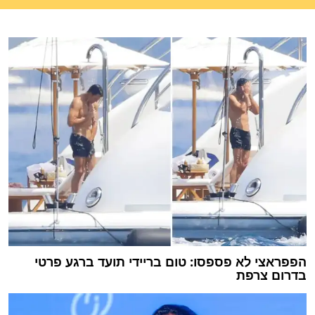
הפפראצי לא פספסו: טום בריידי תועד ברגע פרטי
בדרום צרפת