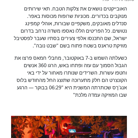
האובייקטים נושאים את צלקות הטבח. תאי שירותים
מנוקבים בכדורים. מכוניות שרופות מכוסות באפר.
סנדלים מאובקים, משקפיים שבורות, אוהלי קמפינג
נטושים. כל הפריטים הללו נאספו משדה נרחב בדרום
ישראל, שם התכנסו אלפי צעירים בסתיו שעבר לפסטיבל
מוזיקת טראנס בשטח פתוח בשם "שבט נובה".
כשעלתה השמש ב-7 באוקטובר, מחבלי חמאס פרצו את
הגבול הסמוך עם עזה ופתחו באש, הרגו 360 אנשים
וחטפו עשרות. השרידים שנותרו מאחור על ידי באי
הקונצרט הם חלק מתערוכה שתוצג החל מהחודש בלוס
אנג'ךס שכותרתה המשנית היא "06:29 בבוקר — הרגע
שבו המוזיקה עמדה מלכת"