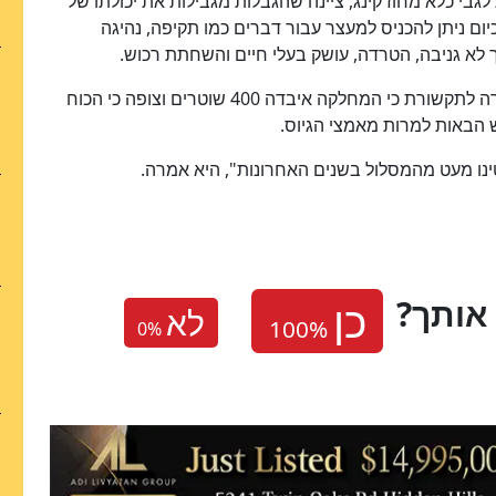
ת לגבי כלא מחוז קינג, ציינה שהגבלות מגבילות את יכולתו של
יום ניתן להכניס למעצר עבור דברים כמו תקיפה, נהיגה
 לא גניבה, הטרדה, עושק בעלי חיים והשחתת רכוש.
המפקדת הזמנית של המשטרה, סו ראר, גם היא אמרה לתקשורת כי המחלקה איבדה 400 שוטרים וצופה כי הכוח
 הבאות למרות מאמצי הגיוס.
נו מעט מהמסלול בשנים האחרונות", היא אמרה.
אותך
לא
0
%