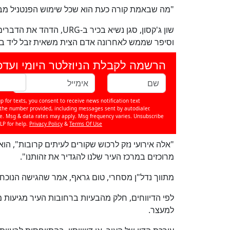
"מה שבאמת קורה כעת הוא שכל שימוש הפנטניל מבי
שון ג'קסון, סגן נשיא בכי
וסיפר שממש לאחרונה אדם הצית משאית זבל ליד בני
הרשמה לקבלת הניוזלטר היומי ועדכ
p for texts, you consent to receive news notification text
e number provided, including messages sent by autodialer.
se. Msg & data rates may apply. Msg frequency varies. Unsubscribe
LP for help.
Privacy Policy
&
Terms Of Use
"אלה אירועי נזק לרכוש שקורים לעיתים קרובות", הו
מרוכזים במרכז העיר שלנו להגדיר את זהותנו".
מתווך נדל"ן מסחרי, טום גראף, אמר שהגישה הנוכחי
לפי הדיווחים, חלק מהבעיות ברחובות העיר מגיעות
למעצר.