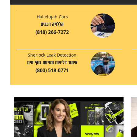
Hallelujah Cars
הללויה רכבים
(818) 266-7272
Sherlock Leak Detection
איתור דליפות ומניעת נזקי מים
(800) 518-0771