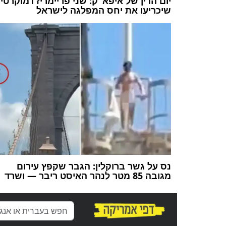
יום הדין של איפא"ק: שני פריימריז דמוקרטי
שיכריעו את יחס המפלגה לישראל
נס על גשר ברוקלין: הגבר שקפץ עירום
מגובה 85 מטר לנהר האיסט ריבר — ושרד