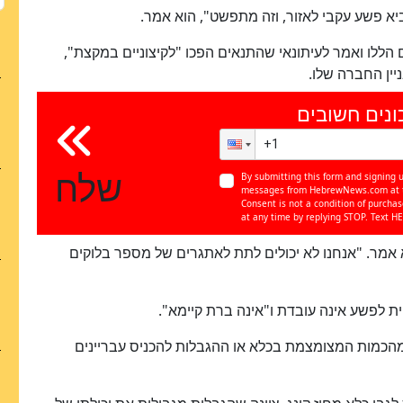
א פשע עקבי לאזור, וזה מתפשט", הוא אמר.
ר ב-URG, הדהד את הדברים הללו ואמר לעיתונאי שהתנאים הפכו "לקיצוניים במקצת",
ין החברה שלו.
ונים חשובים
שלח
By submitting this form and signing u
messages from HebrewNews.com at th
Consent is not a condition of purcha
at any time by replying STOP. Text HE
כן
100
%
א אמר. "אנחנו לא יכולים לתת לאתגרים של מספר בלוקים
ת לפשע אינה עובדת ו"אינה ברת קיימא".
 מהכמות המצומצמת בכלא או ההגבלות להכניס עבריינים