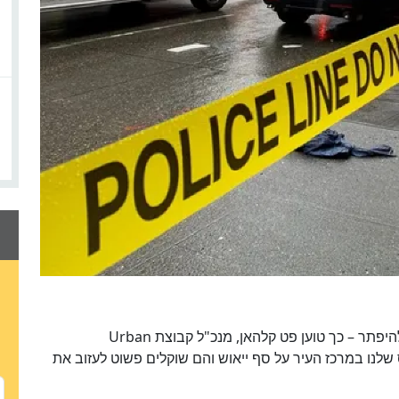
אבל למרות השיפור, בעיית הפשיעה מאוד רחוקה מלהיפתר – כך טוען פט קלהאן, מנכ"ל קבוצת Urban
 בנכס שלנו במרכז העיר על סף ייאוש והם שוקלים פשוט לעזוב את