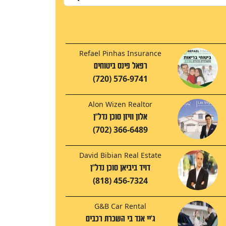
Refael Pinhas Insurance
רפאל פינס ביטוחים
(720) 576-9741
Alon Wizen Realtor
אלון וויזן סוכן נדל"ן
(702) 366-6489
David Bibian Real Estate
דויד ביביאן סוכן נדל"ן
(818) 456-7324
G&B Car Rental
ג'יי אנד בי השכרת רכבים