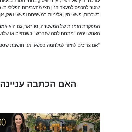
עורכת הדין של העיר, אן דייוויסון, בהתייחסות לבעיו
שוטר להכניס למעצר בגין חצי מהעבירות הפליליות. כ
בשכרות, פשעי מין, אלימות במשפחה ופשעי נשק, אך
האנושי יהיה "מתחת למה שנדרש" בשנתיים או שלוש
"אנו צריכים לחזור למלחמה בפשע. אני חושבת שסטי
?האם הכתבה עניינה 