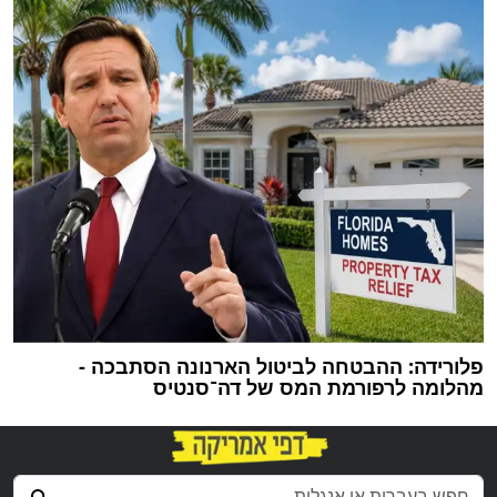
פלורידה: ההבטחה לביטול הארנונה הסתבכה -
מהלומה לרפורמת המס של דה־סנטיס