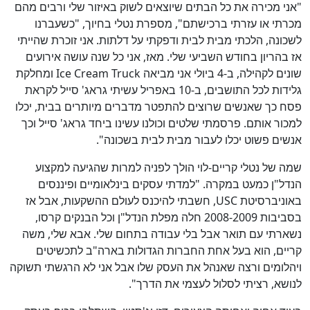
"אני מכירה את כל הבתים שיוצאים לשוק באיזור שלי ורבים מהם
מכרתי או עזרתי ברכישתם", מספרת נטלי בחיוך, "כשעברנו
לשכונה, הלכתי מבית לבית ודפקתי על דלתות. אני זוכרת שהייתי
אז בהריון בחודש השביעי שלי. מאז, אני כל שנה עושה אירועים
שונים לקהילה, ב-4 ביולי אני מביאה Ice Cream Truck ומחלקת
גלידות לכל התושבים, ב-10 באפריל עשיתי גראג' סייל לקראת
פסח כך שאנשים שרוצים להתפטר מדברים מיותרים בבית, יכלו
למכור אותם. פרסמתי שלטים וכולנו עשינו ביחד גראג' סייל וכך
אנשים פשוט יכלו לעבור מבית לבית בשכונה".
שמה של נטלי קריים-לוי הולך לפניה למרות שהגיעה למקצוע
הנדל"ן כמעט במקרה. "למדתי עסקים בינלאומיים ופיננסים
באוניברסיטת USC, חשבתי להיכנס לעולם ההשקעות, אבל אז
בסביבות 2008-2009 חלה מפלת הנדל"ן וכל הבנקים קרסו,
נשארתי עם תואר אבל בלי עבודה בתחום שלי. אבא שלי, משה
קריים, הוא בעל אחת החברות הגדולות בארה"ב לתכשיטים
ויהלומים ורצה שאנהל את העסק שלו אבל אני לא הרגשתי תשוקה
לנושא, רציתי לסלול לעצמי את הדרך".