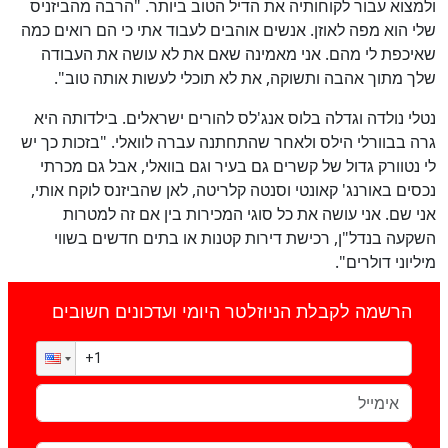
ולמצוא עבור לקוחותיה את הדיל הטוב ביותר. "הרבה מהביזניס
שלי הוא מפה לאוזן. אנשים אוהבים לעבוד אתי כי הם רואים כמה
שאיכפת לי מהם. אני מאמינה שאם את לא עושה את העבודה
שלך מתוך אהבה ותשוקה, את לא תוכלי לעשות אותה טוב".
נטלי נולדה וגדלה בלוס אנג'לס להורים ישראלים. בילדותה היא
גרה בבוורלי הילס ולאחר שהתחתנה עברה לוואלי. "בזכות כך יש
לי נטוורק גדול של קשרים גם בעיר וגם בוואלי, אבל גם מכרתי
נכסים באורנג' קאונטי וסנטה קלריטה, לאן שהביזנס לוקח אותי,
אני שם. אני עושה את כל סוגי המכירות בין אם זה למטרות
השקעה בנדל"ן, רכישת דירות קטנות או בתים חדשים בשווי
מיליוני דולרים".
הרשמה לקבלת הניוזלטר היומי ועדכונים חשובים