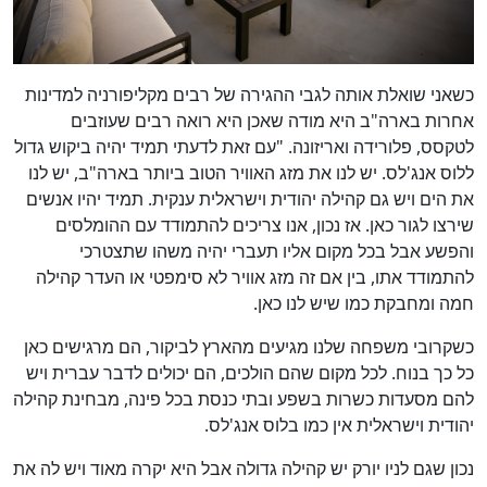
כשאני שואלת אותה לגבי ההגירה של רבים מקליפורניה למדינות
אחרות בארה"ב היא מודה שאכן היא רואה רבים שעוזבים
לטקסס, פלורידה ואריזונה. "עם זאת לדעתי תמיד יהיה ביקוש גדול
ללוס אנג'לס. יש לנו את מזג האוויר הטוב ביותר בארה"ב, יש לנו
את הים ויש גם קהילה יהודית וישראלית ענקית. תמיד יהיו אנשים
שירצו לגור כאן. אז נכון, אנו צריכים להתמודד עם ההומלסים
והפשע אבל בכל מקום אליו תעברי יהיה משהו שתצטרכי
להתמודד אתו, בין אם זה מזג אוויר לא סימפטי או העדר קהילה
חמה ומחבקת כמו שיש לנו כאן.
כשקרובי משפחה שלנו מגיעים מהארץ לביקור, הם מרגישים כאן
כל כך בנוח. לכל מקום שהם הולכים, הם יכולים לדבר עברית ויש
להם מסעדות כשרות בשפע ובתי כנסת בכל פינה, מבחינת קהילה
יהודית וישראלית אין כמו בלוס אנג'לס.
נכון שגם לניו יורק יש קהילה גדולה אבל היא יקרה מאוד ויש לה את