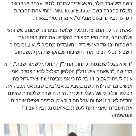
בשני מיליארד דולר, הישג אדיר עבורם. לנטלי עצמה יש קבוצה
משלה בחברה בשם: NKL Real Estate. "זוהי אחת החברות
הגדולות ביותר בלוס אנג'לס", אומרת נטלי בגאווה.
לאשת הנדל"ן הנמרצת ובעלה שלושה בנים בני שמונה, שש וחצי
ושלוש וחצי, להם היא מקפידה להקדיש את הזמן הפנוי ואת
השבתות. בניגוד לאנשי נדל"ן העובדים מסביב לשעון, גם בסוף
השבוע, נטלי הבינה את החשיבות שבהקדשת זמן למשפחה.
"דווקא בגלל שנכנסתי לתחום הנדל"ן התחלתי לשמור שבת", היא
מדגישה, "כשאתה איש נדל"ן הטלפון מצלצל ללא הפסקה. אני
עונה לשיחות גם ב-11 בלילה כי אני מבינה שזהו צעד גדול בחיי
אנשים וצריכה להיות שם בשבילם, אבל ביום שבת אני מכבה את
הטלפון וכל כולי של בעלי והילדים. היית חושבת שלקוחות שאינם
יהודים לא יבינו את זה אבל הם דווקא כן מבינים ואפילו אוהבים
את העובדה שאני יודעת לעשות באלאנס נכון בין העבודה
והמשפחה".