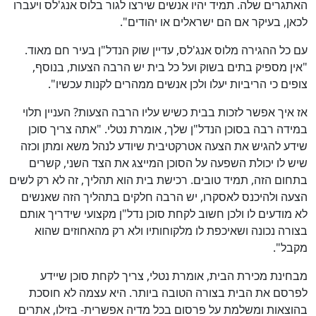
האתגרים שלה. תמיד יהיו אנשים שירצו לגור בלוס אנג'לס ויעברו
לכאן, בעיקר אם הם ישראלים או יהודים".
עם כל ההגירה מלוס אנג'לס, עדיין שוק הנדל"ן בעיר חם מאוד.
"אין מספיק בתים בשוק ועל כל בית יש הרבה הצעות, בנוסף,
צופים כי הריביות יעלו ולכן אנשים ממהרים לקנות עכשיו".
אז איך אפשר לזכות בבית כשיש עליו הרבה הצעות? העניין תלוי
במידה רבה בסוכן הנדל"ן שלך, אומרת נטלי. "אתה צריך סוכן
שידע להגיש את הצעה אטרקטיבית שיודע לנהל משא ומתן וכזה
שיש לו יכולת השפעה על הסוכן המייצג את הצד השני, קשרים
בתחום הזה, תמיד טובים. רכישת בית הוא תהליך, זה לא רק לשים
הצעה ולהיכנס לאסקרו, יש הרבה חלקים בתהליך הזה שאנשים
לא מודעים לו ולכן חשוב לקחת סוכן נדל"ן מקצועי שידריך אותם
בצורה נכונה ושאיכפת לו מלקוחותיו ולא רק מהאחוזים שהוא
מקבל".
כן
מבחינת מכירת הבית, אומרת נטלי, צריך לקחת סוכן שיידע
93
%
לפרסם את הבית בצורה הטובה ביותר. היא עצמה לא חוסכת
בהוצאות ומשלמת על פרסום בכל מדיה אפשרית- בזילו, אתרים