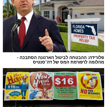
פלורידה: ההבטחה לביטול הארנונה הסתבכה -
מהלומה לרפורמת המס של דה־סנטיס