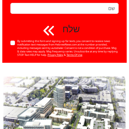
שלח
By submitting this form and signing up for texts, you consent to receive news
notification text messages from HebrewNews.com at the number provided,
including messages sent by autodialer. Consent is not a condition of purchase. Msg
& data rates may apply. Msg frequency varies. Unsubscribe at any time by replying
STOP. Text HELP for help.
Privacy Policy
&
Terms Of Use