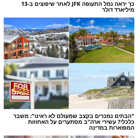
כך יראה נמל התעופה JFK לאחר שיפוצים ב-13
מיליארד דולר
"הבתים נמכרים בקצב שמעולם לא ראינו": משבר
כלכלי? עשירי ארה"ב מסתערים על האחוזות
המפוארות במדינה