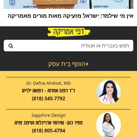
אין מי שילמד: ישראל מזעיקה מאות מורים מאמריקה
+
הוסף בית עסק
Dr. Dafna Ahdoot, MD
ד"ר דפנה אחדות - רפואת ילדים
(818) 345-7792
Sapphire Design
ספיר כהן- שירותי אדריכלות ועיצוב פנים
(818) 805-4794