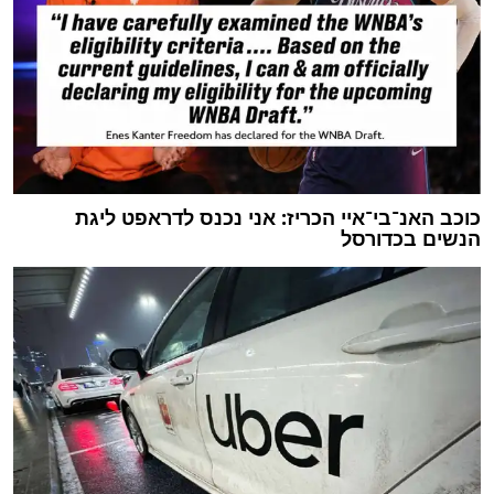
כוכב האנ־בי־איי הכריז: אני נכנס לדראפט ליגת
הנשים בכדורסל