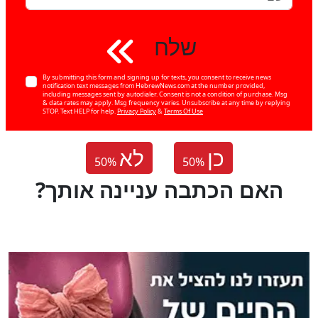
שלח
By submitting this form and signing up for texts, you consent to receive news
notification text messages from HebrewNews.com at the number provided,
including messages sent by autodialer. Consent is not a condition of purchase. Msg
& data rates may apply. Msg frequency varies. Unsubscribe at any time by replying
STOP. Text HELP for help.
Privacy Policy
&
Terms Of Use
כן
לא
50
%
50
%
?האם הכתבה עניינה אותך