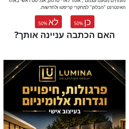
מומחים מטעם עצמם", אומר לארי סרמק, אנליסט ראשי באתר
האינטרנט "הבלוק" למחקרי קריפטו ולחדשות.
כן
לא
50
%
50
%
?האם הכתבה עניינה אותך