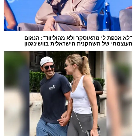
"לא אכפת לי מהאוסקר ולא מהוליווד": הנאום
העוצמתי של השחקנית הישראלית בוושינגטון