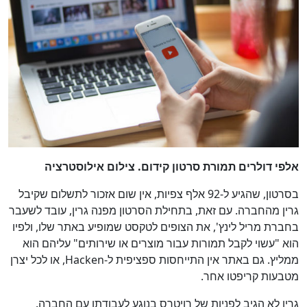
אלפי דולרים תמורת סרטון קידום. צילום אילוסטרציה
בסרטון, שהגיע ל-92 אלף צפיות, אין שום אזכור לתשלום שקיבל
גרין מהחברה. עם זאת, בתחילת הסרטון מפנה גרין, עובד לשעבר
בחברת מריל לינץ', את הצופים לטקסט שמופיע באתר שלו, ולפיו
הוא "עשוי לקבל תמורות עבור מוצרים או שירותים" עליהם הוא
ממליץ. גם באתר אין התייחסות ספציפית ל-Hacken, או לכל יצרן
מטבעות קריפטו אחר.
גרין לא הגיב לפניות של רויטרס בנוגע לעבודתו עם החברה.