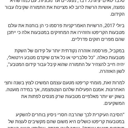
סלבריטאים יציגו כל דבר, מנעליים ועד מכוניות. עם כמה שהיא
נפוצה, אושיות הרשת לרוב לא מציינות את התמורה שקיבלו עבור
הקידום.
ביולי 2017, הרשויות האמריקניות פרסמו כי הן בוחנות את עולם
מטבעות הקריפטו והזהירו את המחזיקים במטבעות אלה כי ייתכן
שהם מפרים חוקים פדרליים.
במקביל, פורסמה אזהרה נקודתית יותר על קידום של השקת
מטבעות כאלה. "כל סלבריטי או כל אדם שיקדם מטבע וירטואלי,
יהיה חייב להצהיר על התמורה שהוא קיבל עבור קידום המטבע",
לשון האזהרה.
למרות זאת, מומחי קריפטו מטעם עצמם המשיכו לצוץ בשנה וחצי
האחרונות. אמנם הפעילות שלהם הצטמצמה, אך במידה מועטה.
בשוק יש יותר מאלפיים מטבעות שרק מנסים לפתות את
המשקיעים.
"הסיבה העיקרית לכך שהרבה חסרי ניסיון בוחרים להשקיע
במטבעות קריפטו כושלים היא משום שהם מקשיבים לעצות של