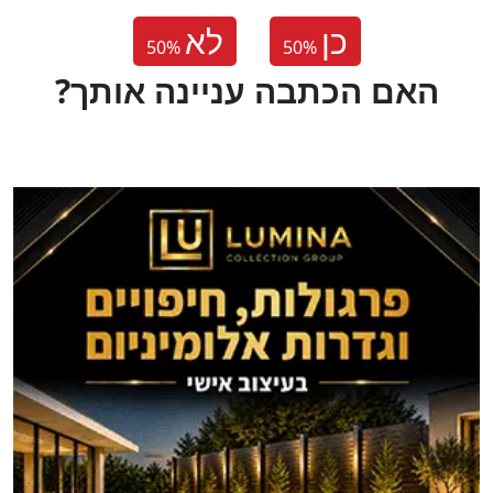
כן
לא
50
%
50
%
?האם הכתבה עניינה אותך