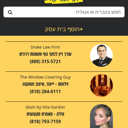
+
הוסף בית עסק
Drake Law Firm
עורך דין לנזקי גוף ותאונות דרכים
(888) 315-5721
The Window Covering Guy
וילונות - ייצור, עיצוב והתקנה
(818) 284-6111
Glam by Hila Gordon
הילה - מאפרת מקצועית
(818) 793-7159