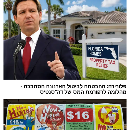
פלורידה: ההבטחה לביטול הארנונה הסתבכה -
מהלומה לרפורמת המס של דה־סנטיס