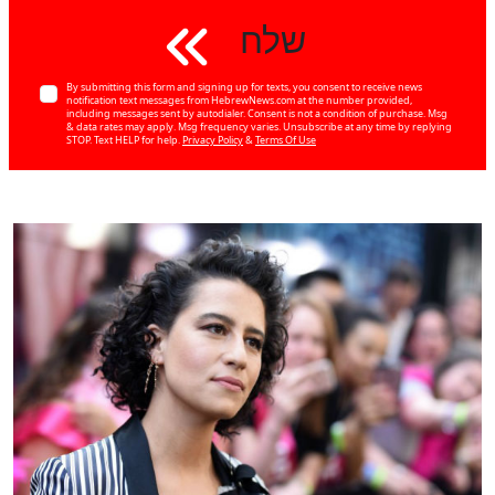
שלח
By submitting this form and signing up for texts, you consent to receive news
notification text messages from HebrewNews.com at the number provided,
including messages sent by autodialer. Consent is not a condition of purchase. Msg
& data rates may apply. Msg frequency varies. Unsubscribe at any time by replying
STOP. Text HELP for help.
Privacy Policy
&
Terms Of Use