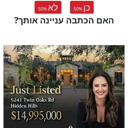
כן
לא
50
%
50
%
?האם הכתבה עניינה אותך