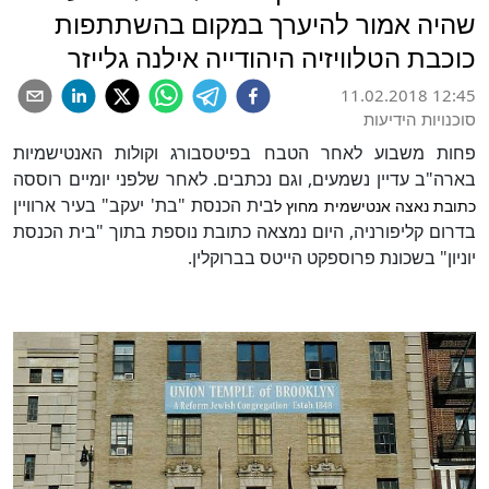
שהיה אמור להיערך במקום בהשתתפות
כוכבת הטלוויזיה היהודייה אילנה גלייזר
11.02.2018 12:45
סוכנויות הידיעות
פחות משבוע לאחר הטבח בפיטסבורג וקולות האנטישמיות
בארה"ב עדיין נשמעים, וגם נכתבים. לאחר שלפני יומיים רוססה
בית הכנסת "בת' יעקב" בעיר ארוויין
כתובת נאצה אנטישמית מחוץ ל
בדרום קליפורניה, היום נמצאה כתובת נוספת בתוך "בית הכנסת
יוניון" בשכונת פרוספקט הייטס בברוקלין.