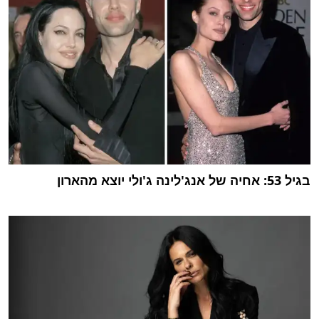
בגיל 53: אחיה של אנג'לינה ג'ולי יוצא מהארון