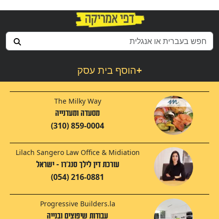
+
הוסף בית עסק
The Milky Way
מסעדה ומעדנייה
(310) 859-0004
Lilach Sangero Law Office & Midiation
עורכת דין לילך סנג'רו - ישראל
(054) 216-0881
Progressive Builders.la
עבודות שיפוצים ובנייה