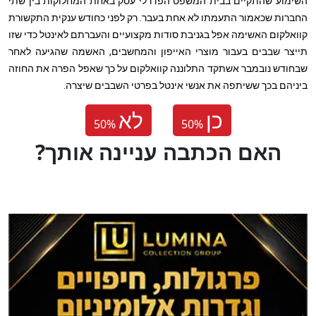
השימוע שהתקיים בבית המשפט הפדרלי עסק באחת המחלוקות בין שתי
החברות שכאמור התעמתו לא אחת בעבר. רק לפני כחודש ענקית התקשורת
קוואלקום האשימה אפל בגניבת סודות מקצועיים והעברתם לאינטל כדי שזו
תייצר שבבים בעבור מוצרי האייפון והמחשבים, האשמה שהגיעה לאחר
שבחודש נובמבר אשתקד התלוננה קוואלקום על כך שאפל הפרה את החוזה
ביניהם בכך ששיתפה את אנשי אינטל בפרטי השבבים שיצרה.
כן
לא
50
%
50
%
?האם הכתבה עניינה אותך