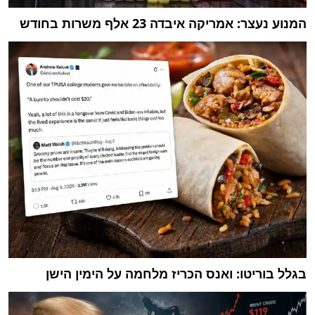
המנוע נעצר: אמריקה איבדה 23 אלף משרות בחודש
בגלל בוריטו: ואנס הכריז מלחמה על הימין הישן