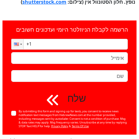
נופץ. חלון הסטונוול אין (צילום:
shutterstock.com
)
הרשמה לקבלת הניוזלטר היומי ועדכונים חשובים
שלח
By submitting this form and signing up for texts, you consent to receive news
notification text messages from HebrewNews.com at the number provided,
including messages sent by autodialer. Consent is not a condition of purchase. Msg
& data rates may apply. Msg frequency varies. Unsubscribe at any time by replying
STOP. Text HELP for help.
Privacy Policy
&
Terms Of Use