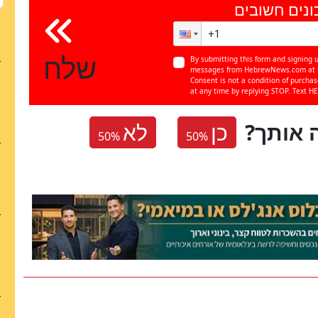
ונים חשובים
שלח
By submitting this form and signing u
messages from HebrewNews.com at th
Consent is not a condition of purcha
at any time by replying STOP. Text HE
 אותך
כן
לא
50
%
50
%