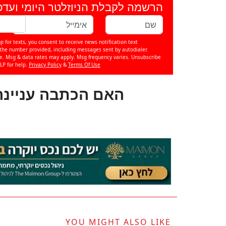
הרשמה לקבלת הניוזלטר היומי ועדכ
p for texts, you consent to receive news notification text
e number provided, including messages sent by autodialer.
se. Msg & data rates may apply. Msg frequency varies. Unsubscribe
LP for help.
Privacy Policy
&
Terms Of Use
?האם הכתבה עניינה
YOU MIGHT ALSO LIKE