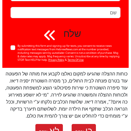
שלח
By submitting this form and signing up for texts, you consent to receive news
notification text messages from HebrewNews.com at the number provided,
including messages sent by autodialer. Consent is not a condition of purchase. Msg
& data rates may apply. Msg frequency varies. Unsubscribe at any time by replying
STOP. Text HELP for help.
Privacy Policy
&
Terms Of Use
כוחות ההצלה שהגיעו למקום נאלצו לקבוע את מותה של הפעוטה
עוד בטרם פונתה לבית החולים, כך מסרה השוטרת יסניה דיאז.
עוד סיפרה השוטרת כי שירות פסיכולוגי הוצע למשפחת הפעוטה,
ולכוחות ההצלה והמשטרה שהגיעו לזירה. "מי לא יושפע מאירוע
כה איום?", אמרה דיאז. שלושת הכלבים נלקחו ע"י הרשויות, וככל
הנראה הכלב שתקף את הילדה יומת. לשלושתם תיערך בדיקה
ע"י מומחים כדי להחליט אם יש צורך להמית את כולם.
כן
לא