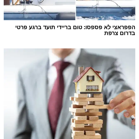
הפפראצי לא פספסו: טום בריידי תועד ברגע פרטי
בדרום צרפת