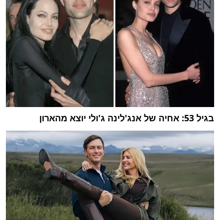
בגיל 53: אחיה של אנג'לינה ג'ולי יוצא מהארון