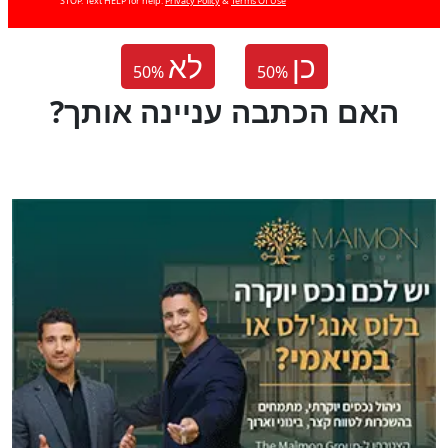
STOP. Text HELP for help.
Privacy Policy
&
Terms Of Use
כן
לא
50
%
50
%
?האם הכתבה עניינה אותך