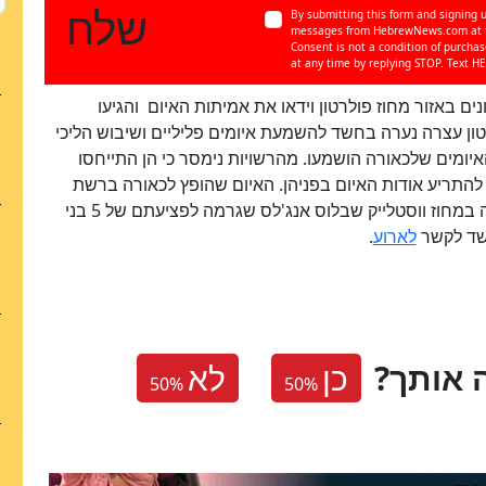
שלח
By submitting this form and signing u
messages from HebrewNews.com at th
Consent is not a condition of purcha
at any time by replying STOP. Text HE
ים באזור מחוז פולרטון וידאו את אמיתות האיום והגיעו
טון עצרה נערה בחשד להשמעת איומים פליליים ושיבוש הליכי
יומים שלכאורה הושמעו. מהרשויות נימסר כי הן התייחסו
 להתריע אודות האיום בפניהן. האיום שהופץ לכאורה ברשת
החברתית, התגלה רק יום לפני תקרית ירי שהתרחשה במחוז ווסטלייק שבלוס אנג'לס שגרמה לפציעתם של 5 בני
לארוע
.
 אותך
כן
לא
50
%
50
%