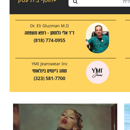
Dr. Eli Gluzman M.D
ד"ר אלי גלוסמן - רופא משפחה
(818) 774-0955
YMI Jeanswear Inc
מותג ג'ינסים בינלאומי
(323) 581-7700