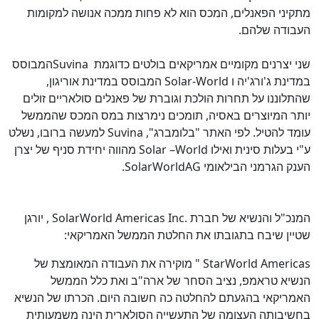
מתקיני הפאנלים, המכס הוא לא פחות ממכה אנושה למקומות
העבודה שלהם.
שני יצרנים מקומיים אמריקאים בולטים כדוגמת
Suvina
המבוסס
במדינת ג'ורג'יה ו
Solar-World
המבוסס במדינת אוריגון,
שהתלוננו על תחרות הולכת וגוברת של פאנלים סולאריים זולים
יותר המיוצרים באסיה, תומכים נימרצות במס המכס שהממשל
עומד להטיל. לפי האתר "בלומברג",
Suvina
למעשה ברובו, נשלט
ע"י בעלות סינית ואילו
Solar –World
מהווה יחידת סניף של יצרן
הענק הגרמני הבילאומי
SolarWorldAG
.
המנכ"ל והנשיא של חברת
SolarWorld Americas Inc.
, יורגן
שטיין שיבח בתגובתו את החלטת הממשל האמריקאי:
StarWorld Americas "
מוקירה את העבודה המאומצת של
הנשיא טראמפ, נציב הסחר של ארה"ב ואת כלל הממשל
האמריקאי בהגעתם להחלטה כה חשובה היום. הכרתו של הנשיא
בחשיבותה העצומה של התעשייה הסולארית הינה משמעותית