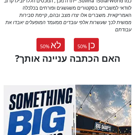
כמו
SolarWorld
ו
Suvina
. ייתרה מכך, המכסים הללו יובילו קרוב
לוודאי למשברים בסקטורים משגשגים ופורחים בכלכלה
האמריקאית. משברים אלו יצ
רו מצב ובהם, קיימת סבירות
ממשית לכך שעשרות אלפי עובדים ממעמד המופעלים יאבדו את
עבודתם
כן
לא
50
%
50
%
?האם הכתבה עניינה אותך