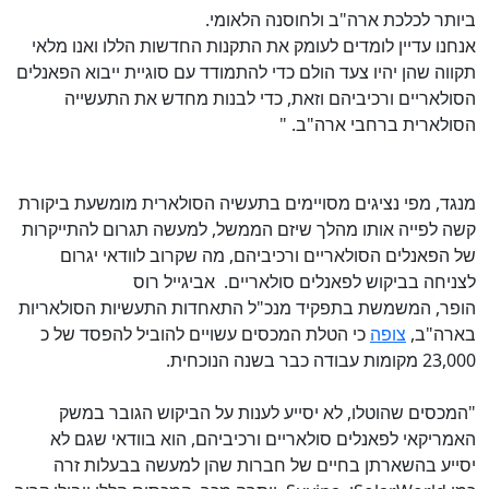
ביותר לכלכת ארה"ב ולחוסנה הלאומי.
אנחנו עדיין לומדים לעומק את התקנות החדשות הללו ואנו מלאי
תקווה שהן יהיו צעד הולם כדי להתמודד עם סוגיית ייבוא הפאנלים
הסולאריים ורכיביהם וזאת, כדי לבנות מחדש את התעשייה
הסולארית ברחבי ארה"ב. "
מנגד, מפי נציגים מסויימים בתעשיה הסולארית מומשעת ביקורת
קשה לפייה אותו מהלך שיזם הממשל, למעשה תגרום להתייקרות
של הפאנלים הסולאריים ורכיביהם, מה שקרוב לוודאי יגרום
לצניחה בביקוש לפאנלים סולאריים. אביגייל רוס
הופר,
המשמשת בתפקיד מנכ"ל התאחדות התעשיות הסולאריות
בארה"ב,
צופה
כי הטלת המכסים עשויים להוביל להפסד של כ
23,000 מקומות עבודה כבר בשנה הנוכחית.
"המכסים שהוטלו, לא יסייע לענות על הביקוש הגובר במשק
האמריקאי לפאנלים סולאריים ורכיביהם, הוא בוודאי שגם לא
יסייע בהשארתן בחיים של חברות שהן למעשה בבעלות זרה