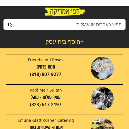
+
הוסף בית עסק
Friends and Roses
חנות פרחים
(818) 807-9277
Rabi Meir Sultan
מאיר סולטן - מוהל
(323) 617-2197
Emuna Glatt Kosher Catering
אמונה- קייטרינג כשר