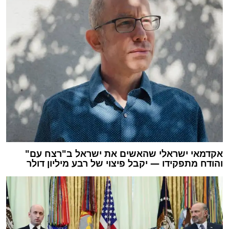
אקדמאי ישראלי שהאשים את ישראל ב"רצח עם"
והודח מתפקידו — יקבל פיצוי של רבע מיליון דולר