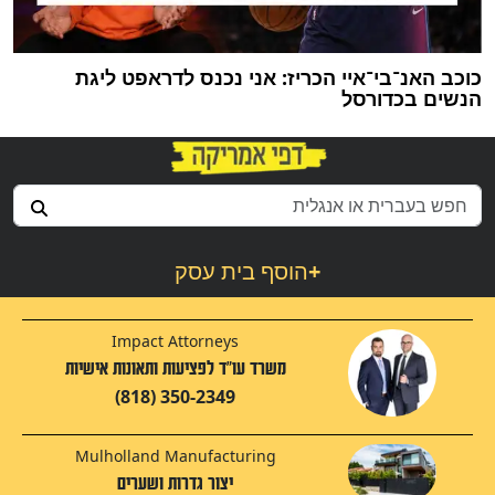
כוכב האנ־בי־איי הכריז: אני נכנס לדראפט ליגת
הנשים בכדורסל
+
הוסף בית עסק
Impact Attorneys
משרד עו"ד לפציעות ותאונות אישיות
(818) 350-2349
Mulholland Manufacturing
יצור גדרות ושערים