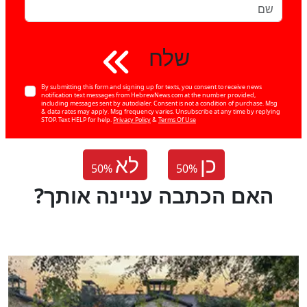
שלח
By submitting this form and signing up for texts, you consent to receive news
notification text messages from HebrewNews.com at the number provided,
including messages sent by autodialer. Consent is not a condition of purchase. Msg
& data rates may apply. Msg frequency varies. Unsubscribe at any time by replying
STOP. Text HELP for help.
Privacy Policy
&
Terms Of Use
כן
לא
50
%
50
%
?האם הכתבה עניינה אותך