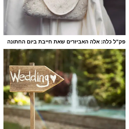
פק"ל כלה: אלה האביזרים שאת חייבת ביום החתונה