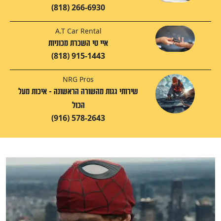
(818) 266-6930
A.T Car Rental
איי טי השכרת מכוניות
(818) 915-1443
NRG Pros
שירותי גגות מהשורה הראשונה – איכות מעל
הכול
(916) 578-2643