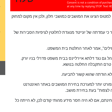
Consent is not a condition of purcha
at any time by replying STOP. Text HE
למטוס הציגו את המושבים כמושבי חלון, ולכן אין מקום למחוק
 כי עמדתה של יונייטד מנוגדת לחלוטין לציפיות הסבירות של
כן
100
%
מילים", אמר לאחר החלטת בית המשפט.
הל גם נגד דלתא איירליינס בבית משפט פדרלי בניו יורק.
ך טרם התקבלה החלטה בנושא.
ם לא הודתה שהוא קשור לתביעה.
שנת 2025 הוסיפה מידע מפורט יותר למערכת בחירת המושבים באתר האינטרנט
מה לצפות" בעת בחירת מושב.
ינתם, אם לא היה חסר מידע מהותי קודם לכן, לא הייתה כל