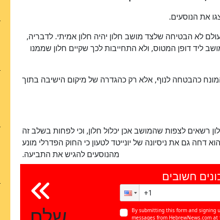
צגו את הנוסעים.
ם לא הבטיחה שלצד מושב חלון יהיה חלון אמיתי. לדבריה,
שב ליד דופן המטוס, ולא התחייבות לכך שקיים חלון שממנו
המונח כהבטחה לנוף, אלא רק כהגדרה של מיקום הישיבה בתוך
ן רשאים לצפות שהמושב אכן יכלול חלון, וכי לפחות בשלב זה
 דחה גם את ניסיונה של יונייטד לטעון כי החוק הפדרלי מונע
מהנוסעים להגיש את התביעה.
ונים חשובים
שלח
By submitting this form and signing u
messages from HebrewNews.com at th