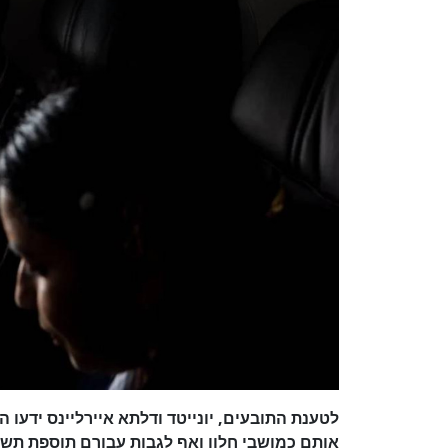
לטענת התובעים, יונייטד ודלתא איירליינס ידעו
אותם כמושבי חלון ואף לגבות עבורם תוספת תש