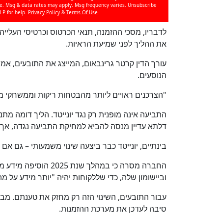
se. Msg & data rates may apply. Msg frequency varies. Unsubscribe
LP for help.
Privacy Policy
&
Terms Of Use
לדבריו, מסכי ההזמנה, תנאי הכרטוס וכרטיסי העלייה 
את ההליך לפני שמיעת הראיות.
עורך הדין קרטר גרינבאום, המייצג את התובעים, אמר
הנוסעים.
"הצרכנים ראויים ליותר מהבטחות ריקות וממשחקי 
התביעה אינה מופנית רק נגד יונייטד. הליך דומה מתנ
דלתא עדיין מנסה להביא למחיקת התביעה נגדה, א
בינתיים, יונייטד כבר ביצעה שינוי משמעותי – גם א
החברה מסרה כי במהלך 
וביישומון שלה, כדי שללקוחות יהיה "יותר מידע על 
עבור התובעים, השינוי הזה רק מחזק את טענתם. מבח
סיבה לעדכן את מערכת ההזמנות.