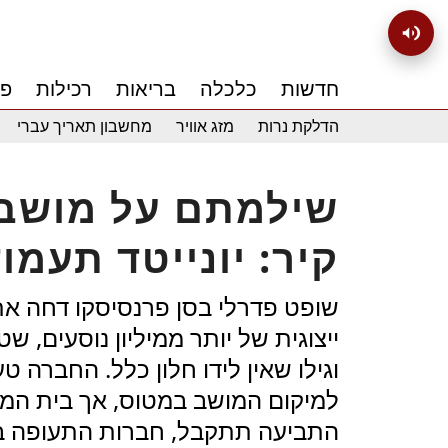
חדשות
כלכלה
בריאות
רכילות
פנ
הדלקת נרות
מזג אוויר
מחשבון תאריך עברי
שילמתם על מושב 
קיר: יונייטד תעמ
שופט פדרלי בסן פרנסיסקו דחה את 
ייצוגית של יותר ממיליון נוסעים, ש
וגילו שאין לידו חלון כלל. החברה ט
למיקום המושב במטוס, אך בית המש
התביעה תתקבל, חברות התעופה בא