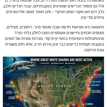
משמעותית בזכות חוקי ההגנה הפדרליים, וככל שמספרם גדל, כך
גדל גם מספר הכרישים שמגיעים בעקבותיהם. עבור הכריש הלבן,
כלב הים הוא מקור המזון העיקרי – ולכן האזור מושך אליו טורפים
גדולים מדי קיץ.
התוצאה היא מציאות חדשה שבה מטוסי סיור, רחפנים, מצילים,
מצופים חכמים וחיישנים אקוסטיים הפכו לחלק בלתי נפרד
מההתנהלות היומיומית בחופי קייפ קוד. סגירות זמניות של חופים
בעקבות תצפיות כרישים כבר אינן אירוע חריג, אלא חלק משגרת
עונת הרחצה.