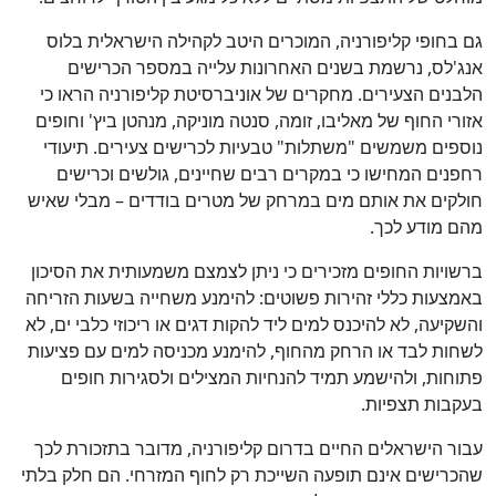
גם בחופי קליפורניה, המוכרים היטב לקהילה הישראלית בלוס
אנג'לס, נרשמת בשנים האחרונות עלייה במספר הכרישים
הלבנים הצעירים. מחקרים של אוניברסיטת קליפורניה הראו כי
אזורי החוף של מאליבו, זומה, סנטה מוניקה, מנהטן ביץ' וחופים
נוספים משמשים "משתלות" טבעיות לכרישים צעירים. תיעודי
רחפנים המחישו כי במקרים רבים שחיינים, גולשים וכרישים
חולקים את אותם מים במרחק של מטרים בודדים – מבלי שאיש
מהם מודע לכך.
ברשויות החופים מזכירים כי ניתן לצמצם משמעותית את הסיכון
באמצעות כללי זהירות פשוטים: להימנע משחייה בשעות הזריחה
והשקיעה, לא להיכנס למים ליד להקות דגים או ריכוזי כלבי ים, לא
לשחות לבד או הרחק מהחוף, להימנע מכניסה למים עם פציעות
פתוחות, ולהישמע תמיד להנחיות המצילים ולסגירות חופים
בעקבות תצפיות.
עבור הישראלים החיים בדרום קליפורניה, מדובר בתזכורת לכך
שהכרישים אינם תופעה השייכת רק לחוף המזרחי. הם חלק בלתי