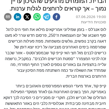
הברית. המומחים מרגיעים שהסיכון עדיין
נמוך – אך קוראים לרוחצים לגלות ערנות.
07.06.2026 19:00
סוכנויות הידיעות
לוס אנג'לס – בזמן שמיליוני אמריקאים מילאו את חופי הים לרגל
סוף השבוע של יום העצמאות ה־250, פרסום חדש עורר לא מעט
דאגה בקרב נופשים, גולשים ומשפחות. מפת פעילות הכרישים
שפורסמה בימים האחרונים מצביעה על ריכוז יוצא דופן של
כרישים לבנים מול חצי האי קייפ קוד שבמסצ'וסטס – אזור שכבר
זכה לכינוי המצמרר "סמטת הכרישים הלבנים". במקביל, נרשמה
עלייה בתצפיות גם באזורים נוספים לאורך החוף המזרחי, מה
שמחדד את השאלה עד כמה השתנתה מפת הסיכון עבור
הרוחצים בארצות הברית.
קייפ קוד, אחד מיעדי הנופש המפורסמים והאהובים ביותר
באמריקה, הפך בשנים האחרונות גם לאחד ממוקדי הפעילות
הגדולים של הכריש הלבן. חוקרי ים מסבירים כי הסיבה לכך דווקא
חיובית מבחינה סביבתית: אוכלוסיית כלבי הים באזור התאוששה