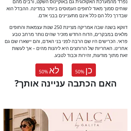
נפרד מהמערכת האקולוגית גם באוקיינוס השקט, ורבים מהם
שוחים סמוך מאוד לחופים העמוסים ביותר במדינה. ההבדל הוא
שבדרך כלל הם כלל אינם מתעניינים בבני אדם.
דווקא בשנה שבה אמריקה מציינת 250 שנות עצמאות והחופים
מלאים במבקרים, הדוח החדש מזכיר שהים נותר מרחב טבע
פראי. הכרישים היו שם הרבה לפני בני האדם, והם יישארו שם גם
אחרינו. האחריות של הרוחצים היא ליהנות מהים – אך לעשות
זאת מתוך מודעות, זהירות וכבוד לטבע.
כן
לא
50
%
50
%
?האם הכתבה עניינה אותך