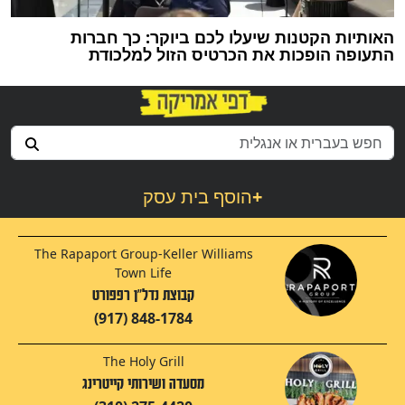
האותיות הקטנות שיעלו לכם ביוקר: כך חברות
התעופה הופכות את הכרטיס הזול למלכודת
+
הוסף בית עסק
The Rapaport Group-Keller Williams
Town Life
קבוצת נדל"ן רפפורט
(917) 848-1784
The Holy Grill
מסעדה ושירותי קייטרינג