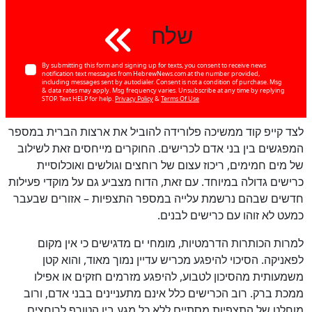
שלח
By submitting this form and signing up for texts, you consent to receive news
notification text messages from HebrewNews.com at the number provided,
including messages sent by autodialer. Consent is not a condition of purchase. Msg
& data rates may apply. Msg frequency varies. Unsubscribe at any time by replying
STOP. Text HELP for help.
Privacy Policy
&
Terms Of Use
לצד קייפ קוד ממשיכה פלורידה להוביל את ארצות הברית במספר
המפגשים בין בני אדם לכרישים. החוקרים מייחסים זאת לשילוב
של מים חמימים, ריכוז עצום של רוחצים וגולשים ואוכלוסיית
כרישים גדולה במיוחד. עם זאת, הדוח מצביע גם על מוקדי פעילות
חדשים שבהם נרשמת עלייה במספר התצפיות – אזורים שבעבר
כמעט לא זוהו עם כרישים לבנים.
למרות הכותרות הדרמטיות, מומחי ים מדגישים כי אין מקום
לפאניקה. הסיכוי להיפגע מכריש עדיין נמוך מאוד, והוא קטן
משמעותית מהסיכון לטבוע, להיפגע מזרמים חזקים או אפילו
ממכת ברק. רוב הכרישים כלל אינם מתעניינים בבני אדם, ורוב
מוחלט של התצפיות מסתיים ללא כל מגע בין הטורף לרוחצים.