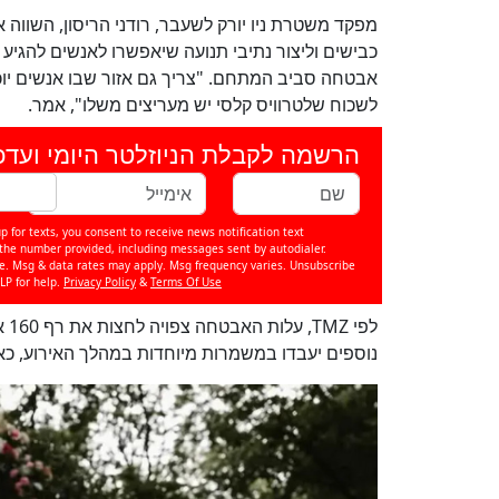
מפקד משטרת ניו יורק לשעבר, רודני הריסון, השווה 
כבישים וליצור נתיבי תנועה שיאפשרו לאנשים להגיע ו
אבטחה סביב המתחם. "צריך גם אזור שבו אנשים יוכ
לשכוח שלטרוויס קלסי יש מעריצים משלו", אמר.
הרשמה לקבלת הניוזלטר היומי ועדכ
p for texts, you consent to receive news notification text
e number provided, including messages sent by autodialer.
se. Msg & data rates may apply. Msg frequency varies. Unsubscribe
LP for help.
Privacy Policy
&
Terms Of Use
נוספים יעבדו במשמרות מיוחדות במהלך האירוע, כא