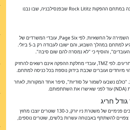
לפי הדיווחים, גם אנשי הצוות של סוויפט נצפו לאחרונה במתחם ההפקות Rock Lititz שבפנסילבניה, שבו נבנו
אחד הדברים שמעסיקים במיוחד את המארגנים הוא השמירה על החשאיות. לפי Page Six, עובדי המשרדים של
מדיסון סקוור גארדן קיבלו הודעה כי נאסר עליהם להגיע למתחם במהלך השבוע, והם ישובו לעבודה רק ב-5 ביולי.
גם מי שכן עובד במקום נדרש לעמוד בכללי אבטחה חריגים. לפי TMZ, עובדי מחלקת ההפקה אינם רשאים להחזיק
יהוי מיוחדים ועוברים שכבת בידוק נוספת בכל כניסה למתחם.
"כולם נשבעו לשמור על סודיות", סיפר אחד המקורות, לאחר
תם.
ודל חריג
ההיערכות מחוץ לאולם לא פחות מרשימה. לפי מסמכים פנימיים של משטרת ניו יורק, כ-130 שוטרים יוצבו מחוץ
סף צפויים להשתתף באבטחה עשרות בלשים, שוטרים נוספים,