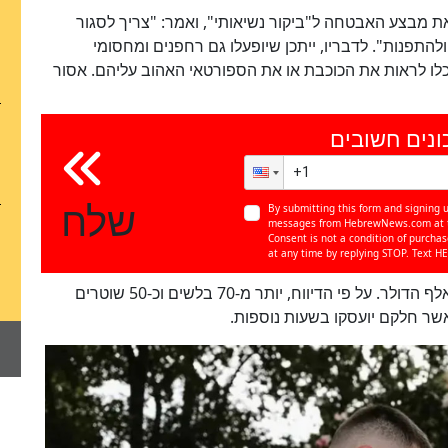
את מבצע האבטחה ל"ביקור נשיאותי", ואמר: "צריך לסגור
להתפנות". לדבריו, ייתכן שיופעלו גם רחפנים ומחסומי
לו לראות את הכוכבת או את הספורטאי האהוב עליהם. אסור
ונים חשובים
שלח
By submitting this form and signing u
messages from HebrewNews.com at th
Consent is not a condition of purcha
at any time by replying STOP. Text HE
לפי TMZ, עלות האבטחה צפויה לחצות את רף 160 אלף הדולר. על פי הדיווח, יותר מ-70 בלשים וכ-50 שוטרים
שר חלקם יועסקו בשעות נוספות.