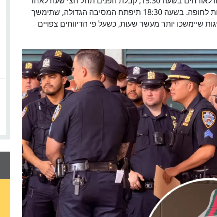
האירוע המרכזי יתקיים למחרת. שערי המתחם ייפתחו לאורחים בשעה 15:30, קבלת הפנים תחל חצי שעה לאחר
מכן, ובשעה 17:30 צפויים טיילור וטרוויס לעמוד מתחת לחופה. בשעה 18:30 תיפתח המסיבה הגדולה, שתימשך
ובר בחגיגות שיימשכו יותר מעשר שעות, כשעל פי הדיווחים צפויים