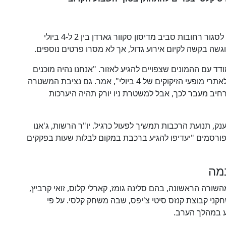
לצד האבטחה, הוגשה לעיריית ניו יורק בקשה רשמית לסגור רחובות סביב מדיסון סקוור גארדן בין 2 ל-4 ביולי
וגשה בקשה לקיום אירוע גדול, אך לא מסרו פרטים נוספים.
ד עם ההמונים שצפויים להגיע לאזור. "אנחנו נהיה מוכנים
לקהל, בין אם הוא יגיע למדיסון סקוור גארדן ובין אם לאתרי מופעי הזיקוקים של 4 ביולי", אמר. גם נציבת המשטרה
רחיב מעבר לכך, אבל למשטרת ניו יורק תהיה היערכות
רות האירוע הענק, תנועת הרכבות תמשיך לפעול כרגיל. יו"ר הרשות, ג'אנו
פורסמים "יעדיפו להגיע ברכבת במקום לבלות שעות בפקקים
מה
השורה הראשונה, בהם סלינה גומז, קארלי קלוס, זואי קרביץ,
ושחקני קבוצת קנזס סיטי צ'יפס, שבה משחק קלסי. על פי
יע במהלך הערב.