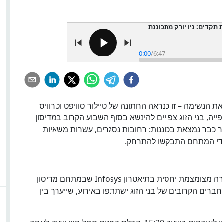
תקדים: ניו יורק מתכוננת
0:00
/
6:47
 הנשימה – זו כנראה החתונה של טיילור סוויפט וטרוויס
ייה, בני הזוג צפויים להינשא בסוף השבוע הקרוב במדיסון
עיר כבר נמצאת בכוננות: רחובות נסגרים, עשרות משאיות
ובדי המתחם התבקשו להתרחק.
האירועים יחלו כבר ביום חמישי בערב עם ארוחת חזרה מצומצמת יחסית בתיאטרון Infosys שבמתחם מדיסון
ם, כ-100 מבני המשפחה והחברים הקרובים של בני הזוג ישתתפו באירוע, שייערך בין