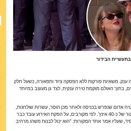
 בתעשיית הבידור
ענק. משאיות פורקות ללא הפסקה ציוד ותפאורה, כשעל חלק
יתוב Garden Party. לפי הדיווחים, בתוך האולם מוקמת טירה ענקית, לצד גן מעוצב במיוחד
טיח אדום שנפרש בכניסה ולאחר מכן הוסר, עשרות שולחנות,
כיסאות, מערכות תאורה ואפילו כדור מראות ענק בקוטר של כ-40 אינץ'. לפי מקורבים, על הפקת האירוע עובד כבר
ד, שעליו אמר אחד המקורות: "הוא יכול לבנות משהו מרהיב