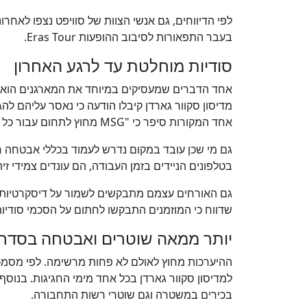
בעבר התפאורות לסיבוב ההופעות Eras Tour.
סודיות מוחלטת עד לרגע האחרון
אחד המקורות סיפר כי "MSG מחוץ לתחום עבור כל העובדים", והוסיף כי "לא נמסרה להם שום סיבה".
בטלפונים הניידים בזמן העבודה, הם עונדים צמידי ז
גם האורחים עצמם מתבקשים לשמור על דיסקרטיות. 
שדווח כי המוזמנים התבקשו לחתום על הסכמי סודיות (NDA) עוד לפני שאישרו את השתתפו
יותר ממאה שוטרים ואבטחה בסדר ג
למדיסון סקוור גארדן בכל אחד מימי החגיגות. בנו
בכירים במשטרה וגם שוטרי רשות התחבורה.