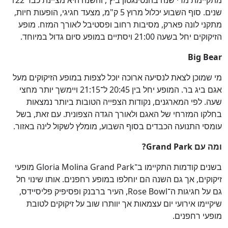
מתקיימת מדי שנה בהנטינגטון ביץ', והשנה היא מציינת כבר 122
שנים. סוף השבוע יכלול מרוץ 5 ק"מ, מצעד חגיגי, הופעות חיות,
מתקני לונה פארק, מסיבות רחוב ופסטיבל לאורך המזח. מופע
הזיקוקים יחל בשעה 21:00 ויסתיים במופע סיום גדול במיוחד.
Big Bear
מי שמוכן לצאת לנסיעה ארוכה יוכל לצפות במופע הזיקוקים מעל
אגם ביג בר. המופע יחל בין 20:45 ל־21:15 ויימשך יותר מחצי
שעה. לפי המארגנים, נקודות הצפייה הטובות ביותר נמצאות
בחלקו המזרחי של האגם ולאורך הגדה הצפונית. עם זאת, בשל
עומסי התנועה הכבדים בסוף השבוע, מומלץ לשקול לינה באזור.
ומה עם Grand Park?
בשנים קודמות התקיימו ב־Gloria Molina Grand Park מופעי
זיקוקים, אך גם השנה הם יוחלפו במופע רחפנים. אותו שינוי חל
גם על חגיגות ה־Rose Bowl, העיר ברבנק ופסיפיק פליסיידס,
שיקיימו אירועי יום עצמאות אך יוותרו שוב על זיקוקים לטובת
מופעי רחפנים.