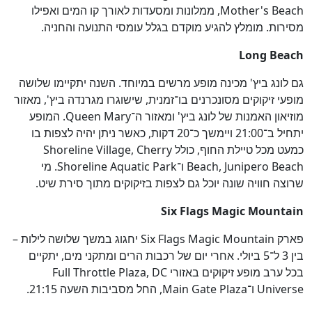
Mother's Beach, ממלונות ומסעדות לאורך קו המים ואפילו
מסירות. מומלץ להגיע מוקדם בגלל עומסי התנועה והחניה.
Long Beach
גם לונג ביץ' מכינה מופע מרשים במיוחד. השנה יתקיימו שלושה
מופעי זיקוקים מסונכרנים בו־זמנית, שישוגרו מגרנדה ביץ', מאזור
מוזיאון האמנות של לונג ביץ' ומאזור ה־Queen Mary. המופע
יתחיל ב־21:00 ויימשך כ־20 דקות, כאשר ניתן יהיה לצפות בו
כמעט מכל טיילת החוף, כולל Shoreline Village, Cherry
Beach, Junipero Beach ו־Shoreline Aquatic Park. מי
שרוצה חוויה שונה יוכל גם לצפות בזיקוקים מתוך סירת שיט.
Six Flags Magic Mountain
פארק Six Flags Magic Mountain יחגוג במשך שלושה לילות –
בין 3 ל־5 ביולי. אחרי יום של רכבות הרים ומתקני מים, יתקיים
בכל ערב מופע זיקוקים באזורי Full Throttle Plaza, DC
Universe ו־Main Gate Plaza, החל מסביבות השעה 21:15.