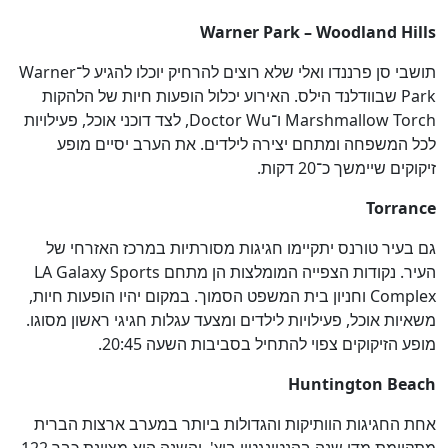
Warner Park – Woodland Hills
תושבי סן פרננדו ואלי שלא רוצים להרחיק יוכלו להגיע ל־Warner
Park שבוודלנד הילס. האירוע יכלול הופעות חיות של הלהקות
Marshmallow Torch ו־Doctor Wu, לצד דוכני אוכל, פעילויות
לכל המשפחה ומתחם יצירה לילדים. את הערב יסיים מופע
כן
100
%
זיקוקים שיימשך כ־20 דקות.
Torrance
גם בעיר טורנס יתקיימו חגיגות מסורתיות במרכז האזרחי של
העיר. נקודות הצפייה המומלצות הן מתחם LA Galaxy Sports
Complex וחניון בית המשפט הסמוך. במקום יהיו הופעות חיות,
משאיות אוכל, פעילויות לילדים ומצעד עגלות חגיגי ראשון מסוגו.
מופע הזיקוקים צפוי להתחיל בסביבות השעה 20:45.
Huntington Beach
אחת החגיגות הוותיקות והגדולות ביותר במערב ארצות הברית