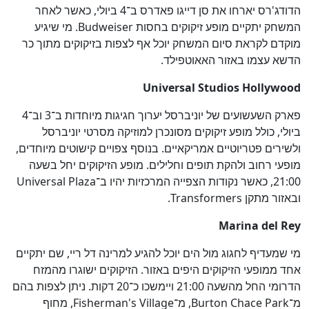
הדודג'רס יארחו את סן דייגו פאדרס ב־4 ביולי, כאשר לאחר
המשחק יתקיים מופע זיקוקים בחסות Budweiser. מי שיגיע
מוקדם לקראת סיום המשחק יוכל אף לצפות בזיקוקים מתוך כר
הדשא עצמו באזור האאוטפילד.
Universal Studios Hollywood
פארק השעשועים של יוניברסל יערוך חגיגות מיוחדות ב־3 וב־4
ביולי, כולל מופע זיקוקים מסונכרן למוזיקה מסרטי יוניברסל
ולשירים פטריוטיים אמריקאיים. בנוסף צפויים קישוטים מיוחדים,
מופעי רחוב ולהקת תופים וחלילים. מופע הזיקוקים יחל בשעה
21:00, כאשר נקודות הצפייה המרכזיות יהיו ב־Universal Plaza
ובאזור מתקן Transformers.
Marina del Rey
מי שמעדיף לחגוג מול הים יוכל להגיע למרינה דל ריי, שם יתקיים
אחד ממופעי הזיקוקים היפים באזור. הזיקוקים ישוגרו מהמזח
הדרומי החל מהשעה 21:00 ויימשכו כ־20 דקות. ניתן לצפות בהם
מ־Burton Chace Park, מ־Fisherman's Village, מחוף