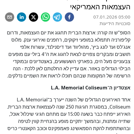
העצמאות האמריקאי
07.01.2026 05:00
סוכנויות הידיעות
הסופ"ש זה קורה: ארצות הברית תחגוג את יום העצמאות, ודרום
קליפורניה תתמלא במופעי זיקוקים, רחפנים ואירועי ענק. מלוס
אנג'לס ועד לונג ביץ', מהוליווד ועד דיסנילנד, עשרות אלפי
תושבים ומבקרים צפויים לצאת לחגוג את ה־4 ביולי עם מופעים
צבעוניים מעל הים, בפארקי השעשועים, באצטדיונים ובמוקדי
הבילוי הגדולים באזור. אם עדיין לא החלטתם לאן ללכת - הנה
הרשימה של המקומות שבהם תוכלו לראות את השמיים נדלקים.
אצטדיון ה־L.A. Memorial Coliseum
אחד האירועים הגדולים של השנה ייערך ב־L.A. Memorial
Coliseum, במסגרת חגיגות 250 שנה לעצמאות ארצות הברית.
האירוע ייפתח כבר בשעה 15:00 עם מתחם חגיגי שיכלול אוכל,
שתייה ומתנות, ובהמשך יתקיים מופע בהנחיית קווין לטיפה
ובהשתתפות להקת הסמאשינג פאמפקינס וכוכב הקאנטרי כריס