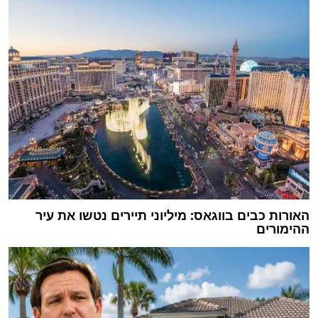
האורות כבים בווגאס: מיליוני תיירים נטשו את עיר
ההימורים