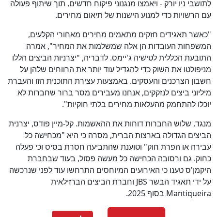
לתושבי ניו יורק - ויאמצו מנגנוני פיקוח חדשים, תוך שיתוף פעולה
עם הרשויות כדי למנוע הישנות של תיאום מחירים.
"כאשר תאגידים חזקים מתאמים מחירים מאחורי הקלעים,
המשפחות העובדות הן אלה שמשלמות את המחיר", אמרה
התובעת הכללית לטישיה ג'יימס. לדבריה, "יצרניות הביצים הללו
מניפולטו את השוק כדי להגדיל עוד יותר את הרווחים שלהן על
חשבון הצרכנים והעסקים. באמצעות עצירת התוכנית הזו והעברת
מיליוני ביצים לנזקקים, אנחנו מעבירים מסר ברור שחברות לא
יוכלו להתחמק מהעלאות מחירים בלתי חוקיות".
מנגד, שלוש החברות דוחות את ההאשמות. קל-מיין פודס, יצרנית
הביצים הגדולה בארצות הברית, מסרה כי היא "מכחישה כל
עבירה או הפרת חוק" וטוענת שהתביעה חסרת בסיס וכי פעלה
כחוק. גם ורסובה הכחישה כל מעשה פסול, בעוד שבחברת
היקמן'ס טענו כי האירועים המיוחסים התרחשו עוד לפני שנרכשה
על ידי תאגיד הבשר JBS וחברת הביצים הברזילאית
Mantiqueira בסוף 2025.