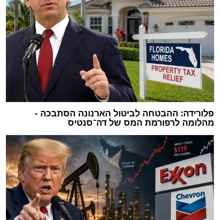
פלורידה: ההבטחה לביטול הארנונה הסתבכה -
מהלומה לרפורמת המס של דה־סנטיס