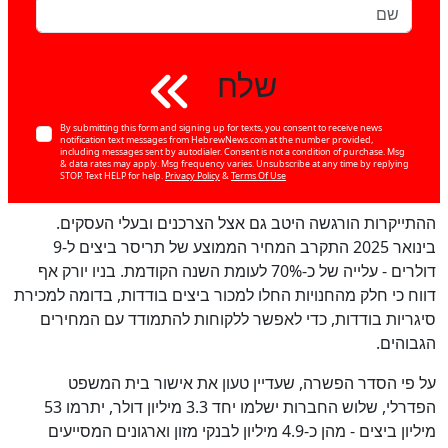
שלח
By submitting this form and signing up for texts, you consent to receive news
notification text messages from HebrewNews.com at the number provided,
including messages sent by autodialer. Consent is not a condition of purchase. Msg
& data rates may apply. Msg frequency varies. Unsubscribe at any time by replying
STOP. Text HELP for help.
Privacy Policy
&
Terms Of Use
ההתייקרות הורגשה היטב גם אצל הצרכנים ובעלי העסקים.
בינואר 2025 התקרב המחיר הממוצע של תריסר ביצים ל-9
דולרים - עלייה של כ-70% לעומת השנה הקודמת. בניו יורק אף
כן
100
%
דווח כי חלק מהחנויות החלו למכור ביצים בודדות, בדומה למכירת
סיגריות בודדות, כדי לאפשר ללקוחות להתמודד עם המחירים
הגבוהים.
על פי הסדר הפשרה, שעדיין טעון את אישור בית המשפט
הפדרלי, שלוש החברות ישלמו יחד 3.3 מיליון דולר, יתרמו 53
מיליון ביצים - מהן כ-4.9 מיליון לבנקי מזון וארגונים המסייעים