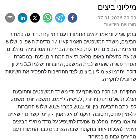
מיליוני ביצים
07.01.2026 20:00
סוכנויות הידיעות
בזמן שמיליוני אמריקאים התמודדו עם התייקרות חריגה במחירי
הביצים, משרד המשפטים האמריקאי ו-17 מדינות חשפו כי שלוש
מיצרניות הביצים הגדולות בארצות הברית תיאמו ביניהן מהלכים
שנועדו להעלות באופן מלאכותי את המחירים. כעת, במסגרת
הסדר פשרה שהוגש לבית המשפט, החברות ישלמו 3.3 מיליון
דולר ויתרמו 53 מיליון ביצים, לצד התחייבות להפסיק את השיטות
שהובילו לחקירה.
החקירה, שנוהלה במשותף על ידי משרד המשפטים והתובעת
הכללית של מדינת ניו יורק, לטישיה ג'יימס, נמשכה יותר משנה.
לפי כתב התביעה, בין יוני 2022 למרץ 2025 שלוש החברות -
קל-מיין פודס, ורסובה והיקמן'ס אג ראנץ' - קיימו קשרים חשאיים
ותיאמו ביניהן מהלכים שנועדו להשפיע על מדד מחירי הביצים
היומי ולהעלות אותו בתקופה שבה הצרכנים כבר התמודדו עם
מחירים גבוהים במיוחד.