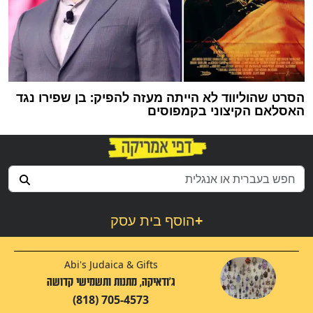
הסרט שהוליווד לא הייתה מעזה להפיק: בן שפירו נגד
האסלאם הקיצוני בקמפוסים
+
הוסף בית עסק
Abi's Judaica & Gifts
ג'ודאיקה, מתנות ותשמישי קדושה
(818) 705-4573