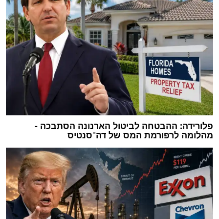
פלורידה: ההבטחה לביטול הארנונה הסתבכה -
מהלומה לרפורמת המס של דה־סנטיס