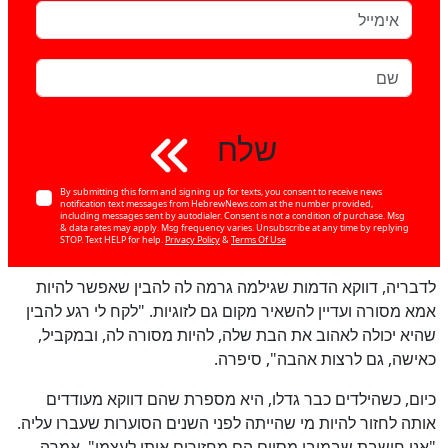
שלח
By submitting this form and signing up for texts, you consent to receive news
notification text messages from HebrewNews.com at the number provided,
including messages sent by autodialer. Consent is not a condition of purchase. Msg
& data rates may apply. Msg frequency varies. Unsubscribe at any time by replying
STOP. Text HELP for help.
Privacy Policy
&
Terms Of Use
כן
לדבריה, דווקא הדמות שגילמה גרמה לה להבין שאפשר להיות
100
%
אמא מסורה ועדיין להשאיר מקום גם לזוגיות. "לקח לי רגע להבין
שהיא יכולה לאהוב את הבת שלה, להיות מסורה לה, ובמקביל,
כאישה, גם לרצות אהבה", סיפרה.
כיום, כשהילדים כבר גדלו, היא מספרת שהם דווקא מעודדים
אותה לחזור להיות מי שהייתה לפני השנים הסוערות שעברו עליה.
"אני חושבת שבמובן מסוים הם מחזירים אותי לעצמי", אמרה.