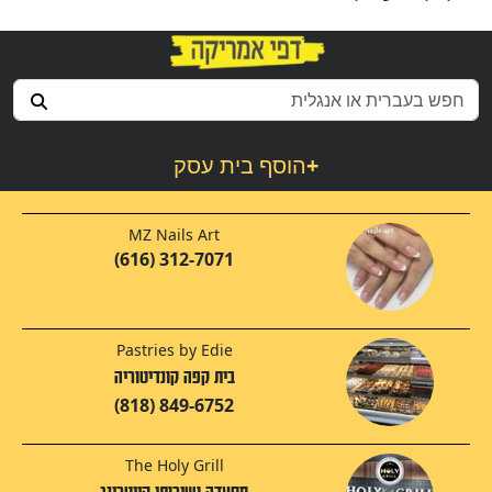
+
הוסף בית עסק
MZ Nails Art
(616) 312-7071
Pastries by Edie
בית קפה קונדיטוריה
(818) 849-6752
The Holy Grill