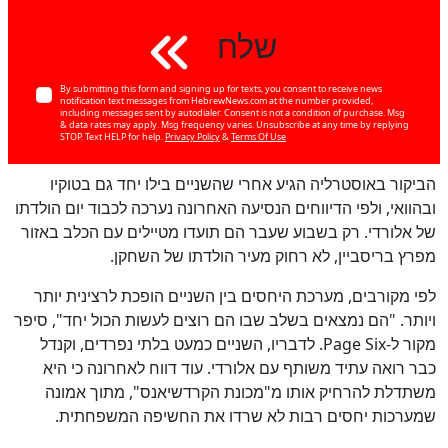
שלח
By submitting this form and signing up for texts, you consent to receive news
notification text messages from HebrewNews.com at the number provided,
including messages sent by autodialer. Consent is not a condition of purchase. Msg
& data rates may apply. Msg frequency varies. Unsubscribe at any time by replying
STOP. Text HELP for help.
Privacy Policy
&
Terms Of Use
לא
60
%
הביקור ב
אוסטרליה הגיע אחרי שהשניים בילו יחד גם בטוקיו
ובהוואי, ולפי הדיווחים הנסיעה האחרונה נערכה לכבוד יום הולדתו
של אלורדי. רק בשבוע שעבר הם תועדו מטיילים עם הכלב באזור
מפרץ בריסביין, לא רחוק מעיר הולדתו של השחקן.
לפי מקורבים, מערכת היחסים בין השניים הופכת לרצינית יותר
ויותר. "הם נמצאים בשלב שבו הם רוצים לעשות הכול יחד", סיפר
מקור ל-Page Six. לדבריו, השניים כמעט בלתי נפרדים, וקנדל
כבר רואה עתיד משותף עם אלורדי. עוד דווח לאחרונה כי היא
משתדלת להרחיק אותו מ"מכונת הקרדשיאנס", מתוך אמונה
שמערכות יחסים רבות לא שרדו את החשיפה המשפחתית.