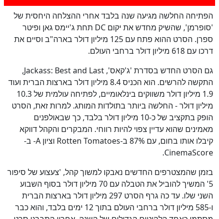
לא
100
%
הפתיחה החלשה מגיעה שנה בלבד אחרי ההצלחה היחסית של
'סופרמן', שהשיק מחדש את יקום DC תחת ג'יימס גאן ופיטר
ספרן. הסרט ההוא פתח עם 125 מיליון דולר בארה"ב וסיים את
דרכו עם 618 מיליון דולר ברחבי העולם.
גם הסרט החדש בסדרת 'ג'קאס', Jackass: Best and Last,
התקשה להרשים. הוא הכניס 8.4 מיליון דולר בארצות הברית ועוד
1.9 מיליון דולר משווקים בינלאומיים, לפתיחה עולמית של 10.3
מיליון דולר - החלשה ביותר בתולדות המותג. למרות זאת, הסרט
הופק בתקציב של כ-10 מיליון דולר בלבד, כך שבאולפנים
מאמינים שהוא עדיין צפוי להיות רווחי. המבקרים והקהל דווקא
קיבלו אותו בחום, עם 87% ב-Rotten Tomatoes וציון A- ב-
CinemaScore.
בזמן שהמצטרפים החדשים נאבקו למשוך קהל, 'צעצוע של סיפור
5' המשיך להוביל את הטבלה עם 70 מיליון דולר בסוף השבוע
השני שלו. עד כה גרף הסרט 297 מיליון דולר בארצות הברית
ו-585 מיליון דולר ברחבי העולם בתוך 12 ימים בלבד, והוא כבר
מסתמן כאחד הלהיטים הגדולים של השנה. אחריו התברגו סרט