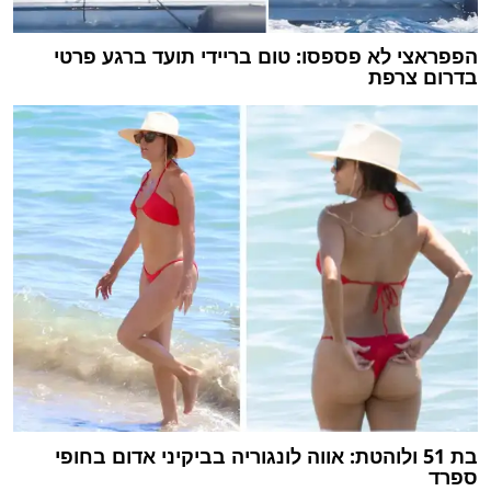
הפפראצי לא פספסו: טום בריידי תועד ברגע פרטי
בדרום צרפת
בת 51 ולוהטת: אווה לונגוריה בביקיני אדום בחופי
ספרד