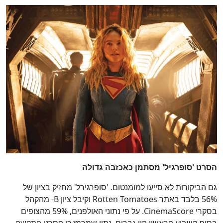
הסרט 'סופרגיל' מסתמן כאכזבה גדולה
גם הביקורות לא סייעו למומנטום. 'סופרגירל' מחזיק בציון של
56% בלבד באתר Rotten Tomatoes וקיבל ציון B- מהקהל
בסקרי CinemaScore. על פי נתוני האולפנים, 59% מהצופים
בסוף השבוע הראשון היו גברים, נתון שמרמז כי הסרט התקשה