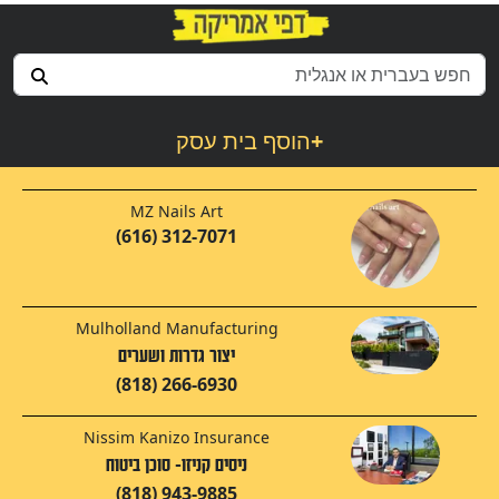
+
הוסף בית עסק
MZ Nails Art
(616) 312-7071
Mulholland Manufacturing
יצור גדרות ושערים
(818) 266-6930
Nissim Kanizo Insurance
ניסים קניזו- סוכן ביטוח
(818) 943-9885