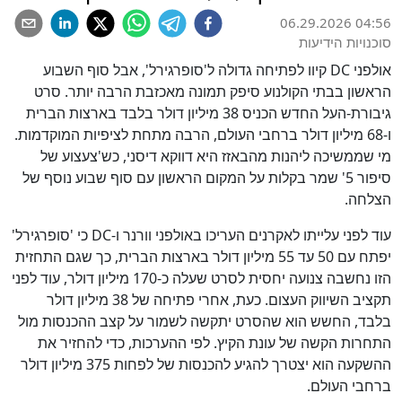
06.29.2026 04:56
סוכנויות הידיעות
אולפני DC קיוו לפתיחה גדולה ל'סופרגירל', אבל סוף השבוע
הראשון בבתי הקולנוע סיפק תמונה מאכזבת הרבה יותר. סרט
גיבורת-העל החדש הכניס 38 מיליון דולר בלבד בארצות הברית
ו-68 מיליון דולר ברחבי העולם, הרבה מתחת לציפיות המוקדמות.
מי שממשיכה ליהנות מהבאזז היא דווקא דיסני, כש'צעצוע של
סיפור 5' שמר בקלות על המקום הראשון עם סוף שבוע נוסף של
הצלחה.
עוד לפני עלייתו לאקרנים העריכו באולפני וורנר ו-DC כי 'סופרגירל'
יפתח עם 50 עד 55 מיליון דולר בארצות הברית, כך שגם התחזית
הזו נחשבה צנועה יחסית לסרט שעלה כ-170 מיליון דולר, עוד לפני
תקציב השיווק העצום. כעת, אחרי פתיחה של 38 מיליון דולר
בלבד, החשש הוא שהסרט יתקשה לשמור על קצב ההכנסות מול
התחרות הקשה של עונת הקיץ. לפי ההערכות, כדי להחזיר את
ההשקעה הוא יצטרך להגיע להכנסות של לפחות 375 מיליון דולר
ברחבי העולם.