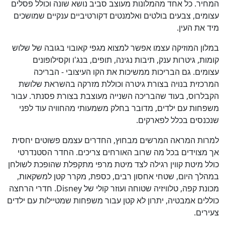
המחיר. כל אחד מהמלונות מעוצב סביב נושא שונה וכולל פסלים
עצומים, צבעים בולטים ואלמנטים דקורטיביים ענקיים שמושכים
מיד את העין.
במלון המוזיקה עצמו אפשר למצוא מגפי קאובוי בגובה של שלוש
קומות, גיטרות ענק, תיבות נגינה, תופים, בנג'ו וקסילופונים
עצומים. גם הבריכות ממשיכות את הקו העיצובי - הבריכה
המרכזית בנויה בצורת גיטרה וכוללת מזרקה בהשראת שלושת
הקבלרוס, בעוד שהבריכה השנייה מעוצבת בצורת פסנתר. עבור
משפחות עם ילדים, מדובר בחלק משמעותי מהחוויה עוד לפני
שנכנסים בכלל לפארקים.
למרות המראה המרשים מבחוץ, החדרים עצמם פשוטים יחסית
אך מצוידים בכל מה שרוב האורחים צריכים. החדר הסטנדרטי
כולל מיטת קווין רגילה לצד מיטת מרפי מתקפלת שהופכת לשולחן
במהלך היום, שטחי אחסון רבים, כספת, מקרר קטן למשקאות,
מכונת קפה, טלוויזיה שטוחה ועוזר קולי של Disney. חדרי הרחצה
כוללים אמבטיה, יתרון לא קטן עבור משפחות שמטיילות עם ילדים
צעירים.