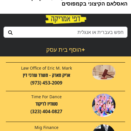
האסלאם הקיצוני בקמפוסים
+
הוסף בית עסק
Law Office of Eric M. Mark
אריק מארק - משרד עורכי דין
(973) 453-2009
Time For Dance
סטודיו לריקוד
(323) 404-0827
Mig Finance