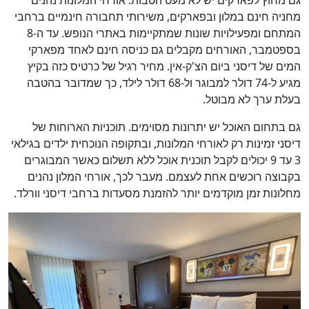
גם מחוץ לפארקים יש לא מעט הטבות. אורחי המלונות נהנים
מחניה חינם במלון ובפארקים, משירותי תחבורה חינמיים ברחבי
המתחם ומפעילויות שונות שמתקיימות באתרי הנופש. עד ה-8
בספטמבר, האורחים מקבלים גם כניסה חינם לאחד מפארקי
המים של דיסני ביום הצ'ק-אין. מחיר רגיל של כרטיס כזה בקיץ
מגיע ל-74 דולר למבוגר ול-68 דולר לילד, כך שמדובר בהטבה
בעלת ערך לא מבוטל.
גם בתחום האוכל יש יתרונות מסוימים. תוכניות הארוחות של
דיסני זמינות רק לאורחי המלונות, ובתקופה הנוכחית ילדים בגילאי
3 עד 9 יכולים לקבל תוכנית אוכל ללא תשלום כאשר המבוגרים
בקבוצה רוכשים אחת לעצמם. מעבר לכך, אורחי המלון נהנים
מחלונות זמן מוקדמים יותר להזמנת מסעדות ברחבי דיסני וורלד.