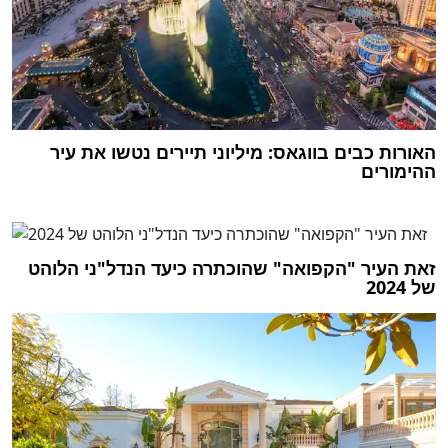
האורות כבים בווגאס: מיליוני תיירים נטשו את עיר
ההימורים
זאת העיר "הקפואה" שהוכתרה כיעד הנדל"ני הלוהט
של 2024