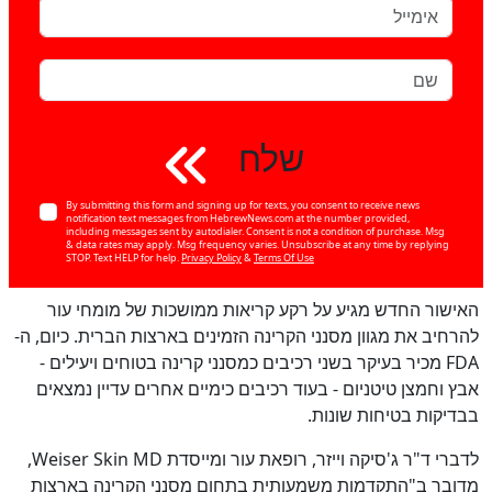
שלח
By submitting this form and signing up for texts, you consent to receive news
notification text messages from HebrewNews.com at the number provided,
including messages sent by autodialer. Consent is not a condition of purchase. Msg
& data rates may apply. Msg frequency varies. Unsubscribe at any time by replying
STOP. Text HELP for help.
Privacy Policy
&
Terms Of Use
האישור החדש מגיע על רקע קריאות ממושכות של מומחי עור
להרחיב את מגוון מסנני הקרינה הזמינים בארצות הברית. כיום, ה-
FDA מכיר בעיקר בשני רכיבים כמסנני קרינה בטוחים ויעילים -
אבץ וחמצן טיטניום - בעוד רכיבים כימיים אחרים עדיין נמצאים
בבדיקות בטיחות שונות.
כן
100
%
לדברי ד"ר ג'סיקה וייזר, רופאת עור ומייסדת Weiser Skin MD,
מדובר ב"התקדמות משמעותית בתחום מסנני הקרינה בארצות