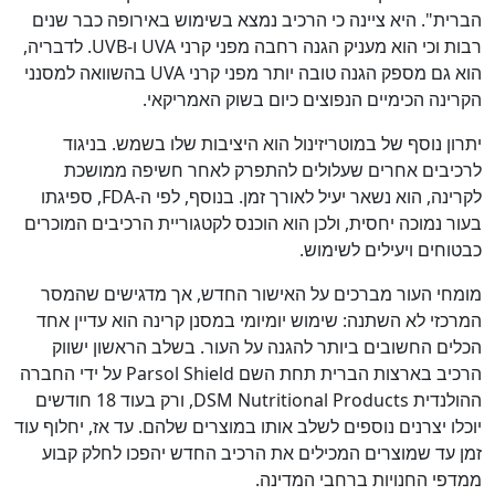
הברית". היא ציינה כי הרכיב נמצא בשימוש באירופה כבר שנים
רבות וכי הוא מעניק הגנה רחבה מפני קרני UVA ו-UVB. לדבריה,
הוא גם מספק הגנה טובה יותר מפני קרני UVA בהשוואה למסנני
הקרינה הכימיים הנפוצים כיום בשוק האמריקאי.
יתרון נוסף של במוטריזינול הוא היציבות שלו בשמש. בניגוד
לרכיבים אחרים שעלולים להתפרק לאחר חשיפה ממושכת
לקרינה, הוא נשאר יעיל לאורך זמן. בנוסף, לפי ה-FDA, ספיגתו
בעור נמוכה יחסית, ולכן הוא הוכנס לקטגוריית הרכיבים המוכרים
כבטוחים ויעילים לשימוש.
מומחי העור מברכים על האישור החדש, אך מדגישים שהמסר
המרכזי לא השתנה: שימוש יומיומי במסנן קרינה הוא עדיין אחד
הכלים החשובים ביותר להגנה על העור. בשלב הראשון ישווק
הרכיב בארצות הברית תחת השם Parsol Shield על ידי החברה
ההולנדית DSM Nutritional Products, ורק בעוד 18 חודשים
יוכלו יצרנים נוספים לשלב אותו במוצרים שלהם. עד אז, יחלוף עוד
זמן עד שמוצרים המכילים את הרכיב החדש יהפכו לחלק קבוע
ממדפי החנויות ברחבי המדינה.