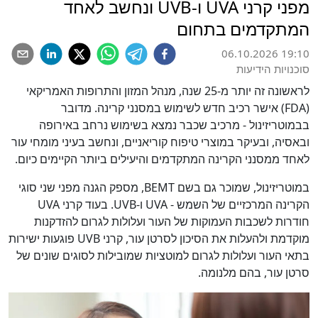
מפני קרני UVA ו-UVB ונחשב לאחד
המתקדמים בתחום
06.10.2026 19:10
סוכנויות הידיעות
לראשונה זה יותר מ-25 שנה, מנהל המזון והתרופות האמריקאי
(FDA) אישר רכיב חדש לשימוש במסנני קרינה. מדובר
בבמוטריזינול - מרכיב שכבר נמצא בשימוש נרחב באירופה
ובאסיה, ובעיקר במוצרי טיפוח קוריאניים, ונחשב בעיני מומחי עור
לאחד ממסנני הקרינה המתקדמים והיעילים ביותר הקיימים כיום.
במוטריזינול, שמוכר גם בשם BEMT, מספק הגנה מפני שני סוגי
הקרינה המרכזיים של השמש - UVA ו-UVB. בעוד קרני UVA
חודרות לשכבות העמוקות של העור ועלולות לגרום להזדקנות
מוקדמת ולהעלות את הסיכון לסרטן עור, קרני UVB פוגעות ישירות
בתאי העור ועלולות לגרום למוטציות שמובילות לסוגים שונים של
סרטן עור, בהם מלנומה.