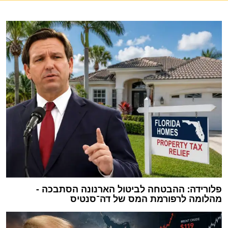
פלורידה: ההבטחה לביטול הארנונה הסתבכה -
מהלומה לרפורמת המס של דה־סנטיס