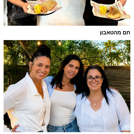
חם מהטאבון