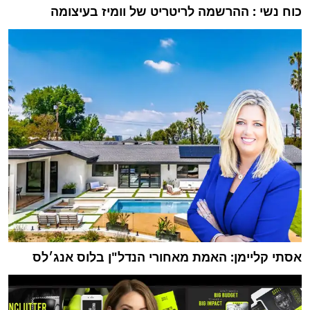
כוח נשי : ההרשמה לריטריט של וומיז בעיצומה
אסתי קליימן: האמת מאחורי הנדל"ן בלוס אנג׳לס