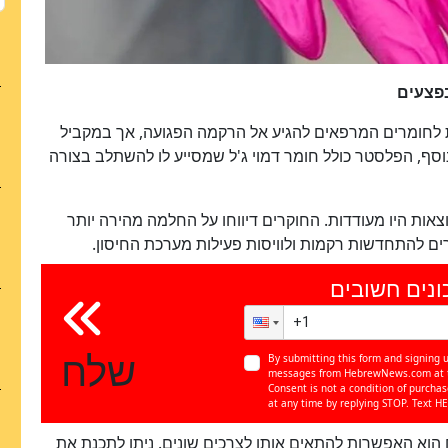
בפצעים
לחומרים המרפאים להגיע אל הרקמה הפגועה, אך במקביל
ף, הפלסטר כולל חומר דמוי ג'ל שמסייע לו להשתלב בצורה
כן
צאות היו מעודדות. החוקרים דיווחו על החלמה מהירה יותר
100
%
רים להתחדשות רקמות ולוויסות פעילות מערכת החיסון.
ונים חשובים
שלח
By submitting this form and signing u
messages from HebrewNews.com at th
Consent is not a condition of purcha
at any time by replying STOP. Text HE
 הוא האפשרות להתאים אותו לצרכים שונים. ניתן לתכנת את