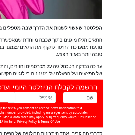
הפלסטר שעשוי לשנות את הדרך שבה מטפלים 
התאים הללו מוגנים בתוך שכבה מיוחדת שמאפשרת 
מונעת ממערכת החיסון לתקוף את התאים עצמם. בנוס
טובה יותר באזור הפצע.
עד כה נבדקה הטכנולוגיה על מכרסמים וחזירים, והתו
של הפצעים ועל הפעלה של מנגנונים ביולוגיים הקשו
הרשמה לקבלת הניוזלטר היומי ועדכ
p for texts, you consent to receive news notification text
e number provided, including messages sent by autodialer.
se. Msg & data rates may apply. Msg frequency varies. Unsubscribe
LP for help.
Privacy Policy
&
Terms Of Use
לדברי החוקרים, אחד היתרונות הבולטים של הפיתוח